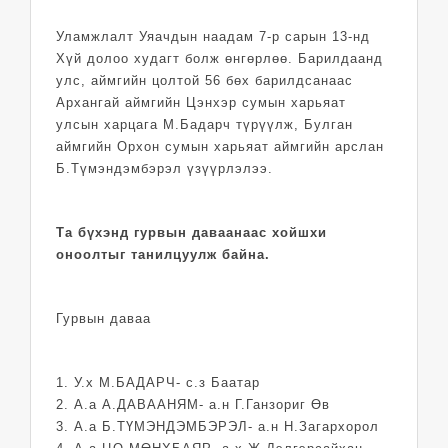
Уламжлалт Уяачдын наадам 7-р сарын 13-нд
Хүй долоо худагт болж өнгөрлөө. Барилдаанд
улс, аймгийн цолтой 56 бөх барилдсанаас
Архангай аймгийн Цэнхэр сумын харьяат
улсын харцага М.Бадарч түрүүлж, Булган
аймгийн Орхон сумын харьяат аймгийн арслан
Б.Түмэндэмбэрэл үзүүрлэлээ.
Та бүхэнд гурвын даваанаас хойшхи
оноолтыг танилцуулж байна.
Гурвын даваа
1. У.х М.БАДАРЧ- с.з Баатар
2. А.а А.ДАВААНЯМ- а.н Г.Ганзориг Өв
3. А.а Б.ТҮМЭНДЭМБЭРЭЛ- а.н Н.Загархорол