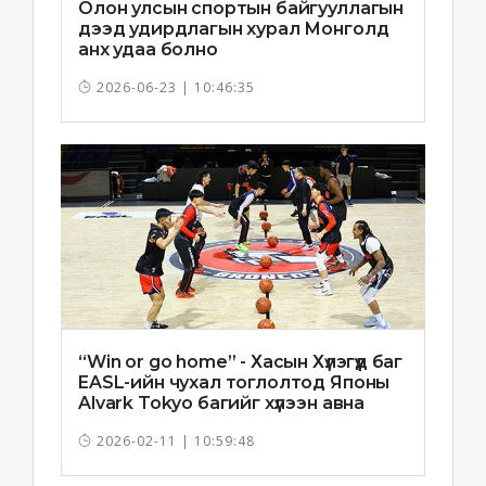
Олон улсын спортын байгууллагын
дээд удирдлагын хурал Монголд
анх удаа болно
2026-06-23 | 10:46:35
“Win or go home” - Хасын Хүлэгүүд баг
EASL-ийн чухал тоглолтод Японы
Alvark Tokyo багийг хүлээн авна
2026-02-11 | 10:59:48