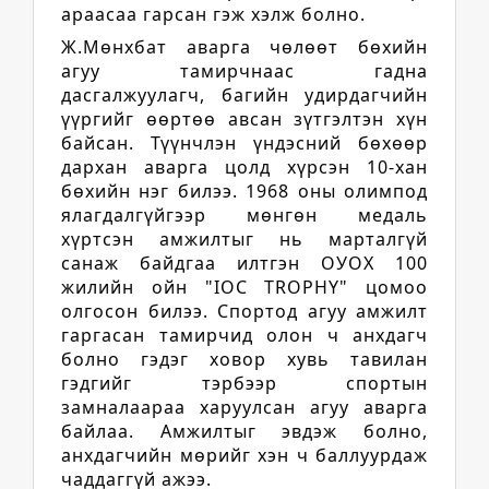
араасаа гарсан гэж хэлж болно.
Ж.Мөнхбат аварга чөлөөт бөхийн
агуу тамирчнаас гадна
дасгалжуулагч, багийн удирдагчийн
үүргийг өөртөө авсан зүтгэлтэн хүн
байсан. Түүнчлэн үндэсний бөхөөр
дархан аварга цолд хүрсэн 10-хан
бөхийн нэг билээ. 1968 оны олимпод
ялагдалгүйгээр мөнгөн медаль
хүртсэн амжилтыг нь марталгүй
санаж байдгаа илтгэн ОУОХ 100
жилийн ойн "IOC TROPHY" цомоо
олгосон билээ. Спортод агуу амжилт
гаргасан тамирчид олон ч анхдагч
болно гэдэг ховор хувь тавилан
гэдгийг тэрбээр спортын
замналаараа харуулсан агуу аварга
байлаа. Амжилтыг эвдэж болно,
анхдагчийн мөрийг хэн ч баллуурдаж
чаддаггүй ажээ.