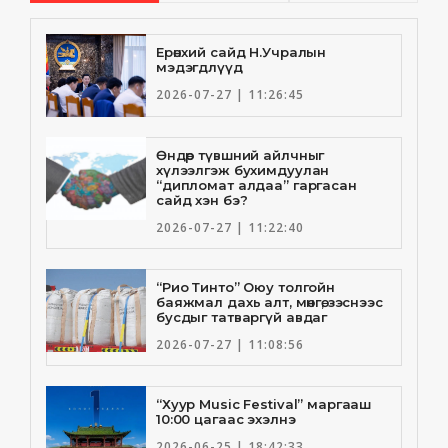
Ерөнхий сайд Н.Учралын
мэдэгдлүүд
2026-07-27 | 11:26:45
Өндөр түвшний айлчныг
хүлээлгэж бухимдуулан
“дипломат алдаа” гаргасан
сайд хэн бэ?
2026-07-27 | 11:22:40
“Рио Тинто” Оюу толгойн
баяжмал дахь алт, мөнгө, зэснээс
бусдыг татваргүй авдаг
2026-07-27 | 11:08:56
“Хуур Music Festival” маргааш
10:00 цагаас эхэлнэ
2026-06-25 | 18:42:33