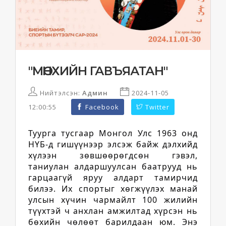
"МӨНХИЙН ГАВЪЯАТАН"
Нийтэлсэн:
Админ
2024-11-05
12:00:55
Facebook
Twitter
Туурга тусгаар Монгол Улс 1963 онд
НҮБ-д гишүүнээр элсэж байж дэлхийд
хүлээн зөвшөөрөгдсөн гэвэл,
таниулан алдаршуулсан баатрууд нь
гарцаагүй яруу алдарт тамирчид
билээ. Их спортыг хөгжүүлэх манай
улсын хүчин чармайлт 100 жилийн
түүхтэй ч анхлан амжилтад хүрсэн нь
бөхийн чөлөөт барилдаан юм. Энэ