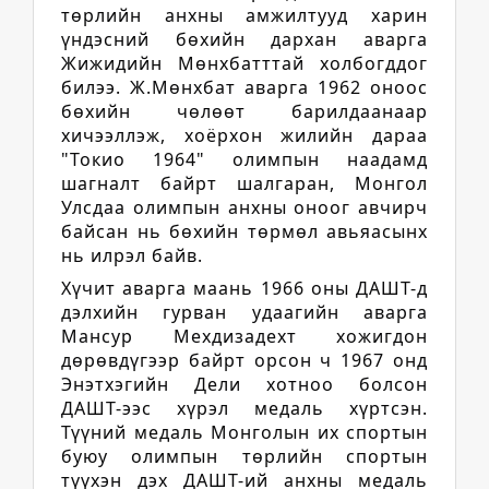
төрлийн анхны амжилтууд харин
үндэсний бөхийн дархан аварга
Жижидийн Мөнхбатттай холбогддог
билээ. Ж.Мөнхбат аварга 1962 оноос
бөхийн чөлөөт барилдаанаар
хичээллэж, хоёрхон жилийн дараа
"Токио 1964" олимпын наадамд
шагналт байрт шалгаран, Монгол
Улсдаа олимпын анхны оноог авчирч
байсан нь бөхийн төрмөл авьяасынх
нь илрэл байв.
Хүчит аварга маань 1966 оны ДАШТ-д
дэлхийн гурван удаагийн аварга
Мансур Мехдизадехт хожигдон
дөрөвдүгээр байрт орсон ч 1967 онд
Энэтхэгийн Дели хотноо болсон
ДАШТ-ээс хүрэл медаль хүртсэн.
Түүний медаль Монголын их спортын
буюу олимпын төрлийн спортын
түүхэн дэх ДАШТ-ий анхны медаль