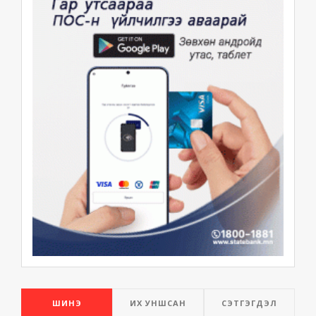
ШИНЭ
ИХ УНШСАН
СЭТГЭГДЭЛ