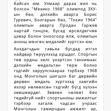
байсан юм. Улмаар дараа жил нь
болсон "Мехико 1968" олимпод ЗХУ-
ын бөх, дэлхийн аварга Борис
Гуревич, Болгарын бөх, "Токио 1964"
олимпын аварга Продан Гаржев
нартай тэнцэж, бусад өрсөлдөгчөө
цэвэр болон оноогоор ялж, олимпын
анхны мөнгөн медалийг хүртсэн юм.
Анхдагчдын гавьяа бусдад итгэл
найдвар төрүүлэхэд оршдог. Спортын
төв ордны хөлс үнэртсэн танхимаас
дэлхийн медальтан төрж болно
гэдгийг харуулснаараа тэрбээр 1968
онд Монголын шигшээ баг дөрвийн
дөрвөн медаль хүртэхэд хамгийн
ихээр нөлөөлсөн гэдгийг бүгд хүлээн
зөвшөөрдөг. Зөвхөн чөлөөт бөх
төдийгүй нийт спортынхны амжилтыг
тэрбээр хагалж чадсан учраас
Монголын тамирчдын амжилт ар,