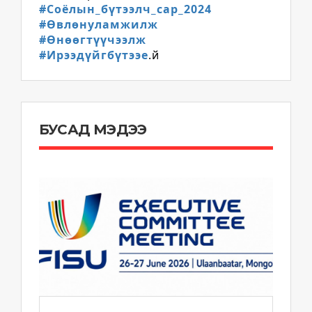
#Соёлын_бүтээлч_сар_2024
#Өвлөнуламжилж
#Өнөөгтүүчээлж
#Ирээдүйгбүтээе
.й
БУСАД МЭДЭЭ