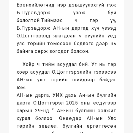
Ерөнхийлөгчид нэр дэвшүүлэхгүй гэж
Б.Пүрэвдорж үзэж буй
бололтой.
Тиймээс ч тэр үү,
Б.Пүрэвдорж АН-ын даргад хүч үзээд
О.Цогтгэрэлд ялагдсан ч сүүлийн үед
улс төрийн томоохон бодлого дээр нь
байнга сөрж зогсдог болсон.
Хоёр ч тийм асуудал бий. Уг нь тэр
хоёр асуудал О.Цогтгэрэлийн гэхээсээ
АН-ын улс төрийн шийдвэр байдаг
юм.
АН-ын дарга, УИХ дахь Ан-ын бүлгийн
дарга О.Цогтгэрэл 2025 оны есдүгээр
сарын 29-нд “…АН-ын бүлгийн ээлжит
хурал боллоо. Өнөөдөр АН-ын Улс
төрийн зөвлөл, бүлгийн өргөтгөсөн