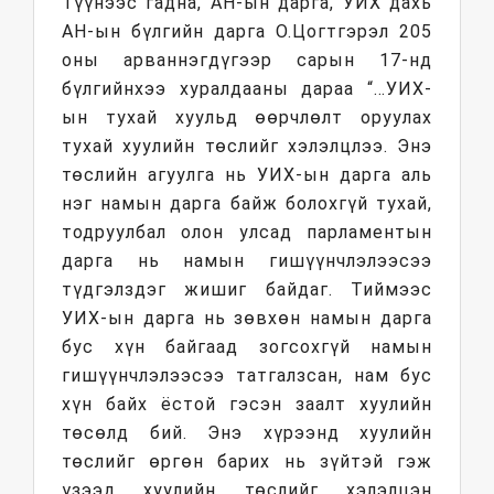
Түүнээс гадна, АН-ын дарга, УИХ дахь
АН-ын бүлгийн дарга О.Цогтгэрэл 205
оны арваннэгдүгээр сарын 17-нд
бүлгийнхээ хуралдааны дараа “…УИХ-
ын тухай хуульд өөрчлөлт оруулах
тухай хуулийн төслийг хэлэлцлээ. Энэ
төслийн агуулга нь УИХ-ын дарга аль
нэг намын дарга байж болохгүй тухай,
тодруулбал олон улсад парламентын
дарга нь намын гишүүнчлэлээсээ
түдгэлздэг жишиг байдаг. Тиймээс
УИХ-ын дарга нь зөвхөн намын дарга
бус хүн байгаад зогсохгүй намын
гишүүнчлэлээсээ татгалзсан, нам бус
хүн байх ёстой гэсэн заалт хуулийн
төсөлд бий. Энэ хүрээнд хуулийн
төслийг өргөн барих нь зүйтэй гэж
үзээд хуулийн төслийг хэлэлцэн