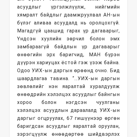
асуудлыг үргэлжлүүлж, нийгмийн
хямралт байдлыг даамжруулвал АН-ын
бүлэг аливаа асуудалд нь оролцохгүй.
Магадгүй цаашид гарах үр дагаварыг,
Үндсэн хуулийн зөрчил болон эмх
замбараагүй байдлын үр дагаварыг
өнөөгийн эрх баригчид, МАН бүрэн
дүүрэн хариуцах ёстой гэж үзэж байна.
Одоо УИХ-ын даргын өрөөнд очно. Бид
шаардлагаа тавина. “…УИХ-ын даргын
зөвлөлийг нэн яаралтай хуралдуулж
өнөөдрийн хэлэлцэх асуудлыг байнгын
хороо болон нэгдсэн чуулганы
хэлэлцэх асуудлын дараалалд УИХ-ын
даргыг огцруулах, 67 гишүүнээр өргөн
баригдсан асуудлыг яаралтай оруулан,
зэрэгцүүлж өнөөдөртөө шийдвэрлэх