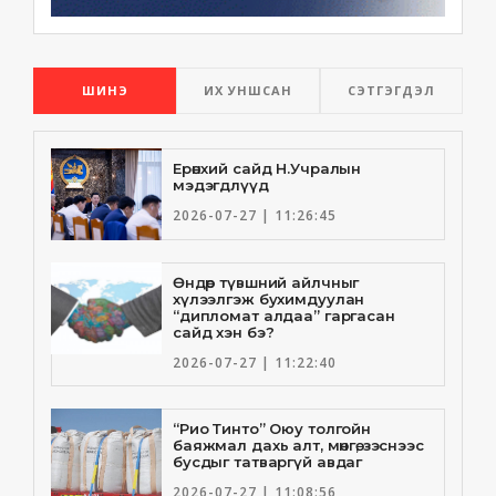
ШИНЭ
ИХ УНШСАН
СЭТГЭГДЭЛ
Ерөнхий сайд Н.Учралын
мэдэгдлүүд
2026-07-27 | 11:26:45
Өндөр түвшний айлчныг
хүлээлгэж бухимдуулан
“дипломат алдаа” гаргасан
сайд хэн бэ?
2026-07-27 | 11:22:40
“Рио Тинто” Оюу толгойн
баяжмал дахь алт, мөнгө, зэснээс
бусдыг татваргүй авдаг
2026-07-27 | 11:08:56