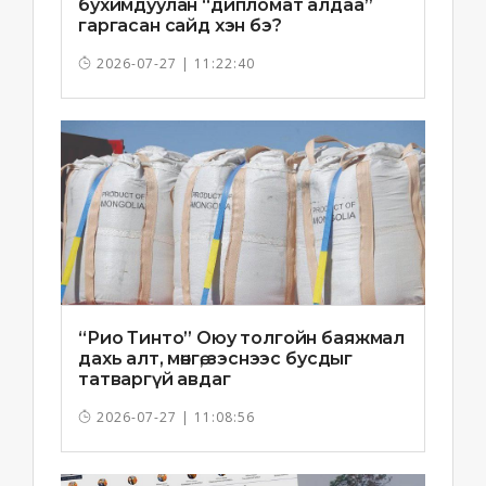
бухимдуулан “дипломат алдаа”
гаргасан сайд хэн бэ?
2026-07-27 | 11:22:40
“Рио Тинто” Оюу толгойн баяжмал
дахь алт, мөнгө, зэснээс бусдыг
татваргүй авдаг
2026-07-27 | 11:08:56