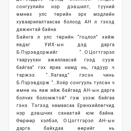
сонгуулийн нэр дэвшилт, түүний
өмнөх улс төрийн эрх мэдлийн
хуваарилалтаасаа болоод АН л гэхэд
дажинтай байна.
Байнга л улс төрийн “гоцлол” хийж
явдаг УИХ-ын дэд дарга
Б.Пүрэвдоржийг “…О.Цогтгэрэл
тааруухан ажиллаасай гээд сууж
байгаа” гэх яриа намд нь, гадуур ч
таржээ. “…Яагаад” гэсэн чинь
Б.Пүрэвдорж “…Хоёр сонгууль тулсан ч
өмнө нь яаж ийж байгаад АН-ын дарга
болчих боломжтой” гэж үзэж байгаа
гэнэ. Тэгээд намаасаа Ерөнхийлөгчид
нэр дэвшчих санаатай юм байна.
Өөрөөр хэлбэл, О.Цогтгэрэл АН-ын
дарга байхдаа өөрийг нь