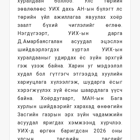
хуралдаан боллоо. Улс төрийн
зөвлөлөөс УИХ дахь АН-ын бүлэгт лс
төрийн үйл ажиллагаа явуулах хоёр
заалт бүхий чиглэлийг өглөө.
Нэгдүгээрт, УИХ-ын дарга
Д.Амарбаясгалан асуудал эцэслэн
шийдвэрлэгдэх хүртэл УИХ-ын
хуралдааныг удирдах ёс зүйн эрхгүй
гэж үзэж байна. Харин уг мэдээлэл
худал бол гүтгэгч этгээдэд хуулийн
хариуцлага хүлээлгэж, шударга ёсыг
хэрэгжүүлэх зүй ёсны шаардлага үүсч
байна. Хоёрдугаарт, МАН-ын Бага
хурлын шийдвэрийг харахад өнөөгийн
Засгийн газрын эрх зүйн чадамжийн
асуудал яригдах хэмжээнд хүрчлээ.
УИХ-д өргөн баригдсан 2026 оны
улсын төсвийн төслийг