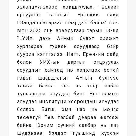
хэлэлцүүлэхээс хойшлуулах, төслийг
эргүүлэн татахыг Ерөнхий сайд
Г.Занданшатараас шаардаж байна” гэв.
Мөн 2025 оны аравдугаар сарын 13-нд
“…УИХ дахь АН-ын бүлэг ээлжит
хурлаараа гурван асуудлаар байр
сууриа нэгтгэлээ. Нэгт, Ерөнхий сайд
болон УИХ-ын даргыг огцруулах
асуудлыг хамтад нь хэлэлцэх ёстой
гэдэг шаардлагыг АН-ын бүлгээс
тавьж байна. энэ нь хоёр албан
тушаалтны асуудал биш. Нэг намын
асуудал институци хоорондын асуудал
боллоо. Багш, эмч нар нь мөнгө
төсөвгүй Төв талбай дээрээ жагсаж
байна. Эрчим хүчний салбар нь лаа
шүдэнзээ бэлдэх түвшинд хүрсэн