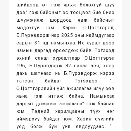
шийдээд өг гэж ярьж болохгүй шүү
дээ” гэж байсныг эс тооцвол бие биеэ
шүүмжилж шордоод явж байсныг
мэдэхгүй юм. Харин О.Цогтгэрэл,
Б.Пүрэвдорж нар 2025 оны наймдугаар
сарын 31-нд намынхаа Их хурал дээр
намын даргад өрсөлдөж байв. Тэгэхэд
эхний санал хураалтаар О.Цогтгэрэл
196, Б.Пүрэвдорж 82 санал авч, хоёр
дахь шатнаас нь Б.Пүрэвдорж нэрээ
татсан байдаг. Тэгэхдээ “…
О.Цогтгэрэлийн үйл ажиллагаа илүү зөв
явна гэж итгэж байна. Намынхаа
даргыг дэмжиж ажиллана” гэж байсан
юм. Тэдний харилцааны түүх нэг
иймэрхүү байдаг юм. Харин сүүлийн
үед болж буй үйл явдлуудаас “…