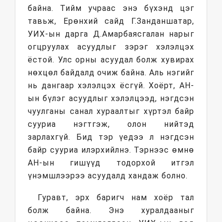
байна. Тийм учраас энэ бүхэнд цэг
тавьж, Ерөнхий сайд Г.Занданшатар,
УИХ-ын дарга Д.Амарбаясгалан нарыг
огцруулах асуудлыг зэрэг хэлэлцэх
ёстой. Улс орны асуудал болж хувирах
нөхцөл байдалд очиж байна. Аль нэгийг
нь дангаар хэлэлцэх ёсгүй. Хоёрт, АН-
ын бүлэг асуудлыг хэлэлцээд, нэгдсэн
чуулганы санал хураалтыг хүртэл байр
сууриа нэгтгэж, олон нийтэд
зарлахгүй. Бид тэр үедээ л нэгдсэн
байр сууриа илэрхийлнэ. Тэрнээс өмнө
АН-ын гишүүд тодорхой итгэл
үнэмшлээрээ асуудалд хандаж болно.
Гуравт, эрх баригч нам хоёр тал
болж байна. Энэ хуралдааныг