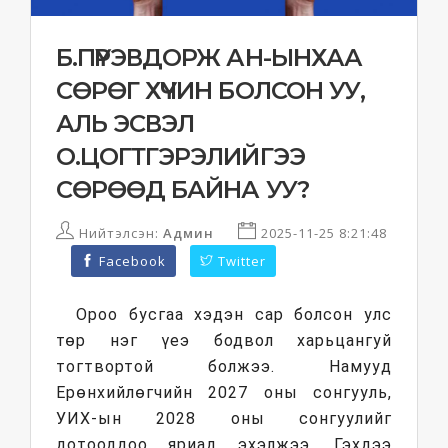
Б.ПҮРЭВДОРЖ АН-ЫНХАА
СӨРӨГ ХҮЧИН БОЛСОН УУ,
АЛЬ ЭСВЭЛ
О.ЦОГТГЭРЭЛИЙГЭЭ
СӨРӨӨД БАЙНА УУ?
Нийтэлсэн:
Админ
2025-11-25 8:21:48
Facebook
Twitter
Ороо бусгаа хэдэн сар болсон улс
төр нэг үеэ бодвол харьцангуй
тогтвортой болжээ. Намууд
Ерөнхийлөгчийн 2027 оны сонгууль,
УИХ-ын 2028 оны сонгуулийг
дотооддоо яриад эхэлжээ. Гэхдээ