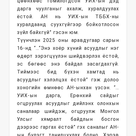
цөөнхөөс томилогдсон УИХ-ын дэд
дарга чуулганыг ахалж, хуралдуулах
ёстой. АН нь УИХ-ын ТББХ-ны
хуралдаанд суухгүйгээр бойкотлосон
зүйл байхгүй” гэсэн юм.
Түүнчлэн 2025 оны аравдугаар сарын
16-нд “…“Энэ хоёр хүний асуудлыг нэг
өдөрт зэрэгцүүлэн шийдвэрлэх ёстой,
эс бөгөөс энэ байдал засагдахгүй.
Тиймээс бид бүхэн хамтад нь
асуудлыг хэлэлцэх ёстой” гэж долоо
хоногийн өмнөөс АН-ынхан үзсэн. “…
УИХ-ын дарга, Ерөнхий сайдыг
огцруулах асуудлыг дийлэнх олонхын
саналаар шийдэж, огцруулж Монгол
Улсыг хямралт байдлын босгон
дээрээс гаргах ёстой” гэх саналыг АН-
ын бүлэгт танилцуулах болно. Хэрэв