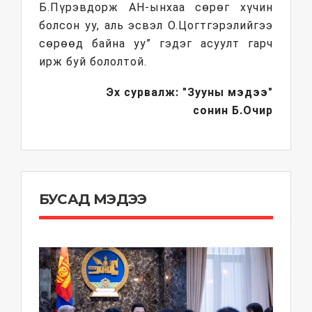
Б.Пүрэвдорж АН-ынхаа сөрөг хүчин
болсон уу, аль эсвэл О.Цогтгэрэлийгээ
сөрөөд байна уу” гэдэг асуулт гарч
ирж буй бололтой.
Эх сурвалж: "Зууны мэдээ"
сонин
Б.Очир
БУСАД МЭДЭЭ