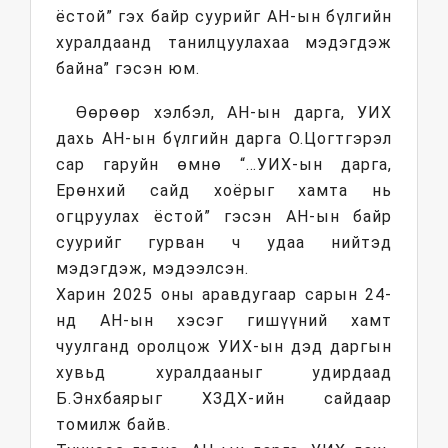
ёстой” гэх байр суурийг АН-ын бүлгийн
хуралдаанд танилцуулахаа мэдэгдэж
байна” гэсэн юм.
Өөрөөр хэлбэл, АН-ын дарга, УИХ
дахь АН-ын бүлгийн дарга О.Цогтгэрэл
сар гаруйн өмнө “…УИХ-ын дарга,
Ерөнхий сайд хоёрыг хамта нь
огцруулах ёстой” гэсэн АН-ын байр
суурийг гурван ч удаа нийтэд
мэдэгдэж, мэдээлсэн.
Харин 2025 оны аравдугаар сарын 24-
нд АН-ын хэсэг гишүүний хамт
чуулганд оролцож УИХ-ын дэд даргын
хувьд хуралдааныг удирдаад
Б.Энхбаярыг ХЗДХ-ийн сайдаар
томилж байв.