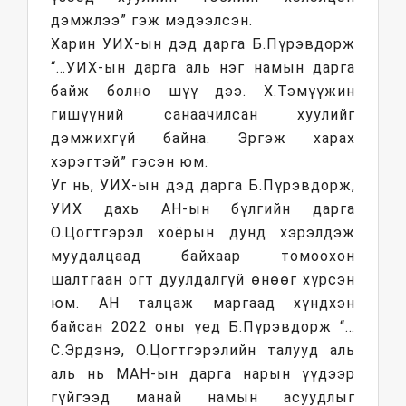
дэмжлээ” гэж мэдээлсэн.
Харин УИХ-ын дэд дарга Б.Пүрэвдорж
“…УИХ-ын дарга аль нэг намын дарга
байж болно шүү дээ. Х.Тэмүүжин
гишүүний санаачилсан хуулийг
дэмжихгүй байна. Эргэж харах
хэрэгтэй” гэсэн юм.
Уг нь, УИХ-ын дэд дарга Б.Пүрэвдорж,
УИХ дахь АН-ын бүлгийн дарга
О.Цогтгэрэл хоёрын дунд хэрэлдэж
муудалцаад байхаар томоохон
шалтгаан огт дуулдалгүй өнөөг хүрсэн
юм. АН талцаж маргаад хүндхэн
байсан 2022 оны үед Б.Пүрэвдорж “…
С.Эрдэнэ, О.Цогтгэрэлийн талууд аль
аль нь МАН-ын дарга нарын үүдээр
гүйгээд манай намын асуудлыг