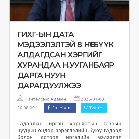
ГИХГ-ЫН ДАТА
МЭДЭЭЛЭЛТЭЙ 8 НӨӨТБҮҮК
АЛДАГДСАН ХЭРГИЙГ
ХУРАНДАА Н.УУГАНБАЯР
ДАРГА НУУН
ДАРАГДУУЛЖЭЭ
Нийтэлсэн:
Админ
2026-01-08
20:08:00
Facebook
Twitter
Гадаадын иргэн харьяатын газрын
нууцын өндөр зэрэглэлийн буюу гадаад
болон дотоод иргэдийн мэдээлэл