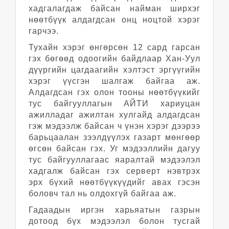
хадгалагдаж байсан найман ширхэг
нөөтбүүк алдагдсан онц ноцтой хэрэг
гарчээ.
Тухайн хэрэг өнгөрсөн 12 сард гарсан
гэх бөгөөд одоогийн байдлаар Хан-Уул
дүүргийн цагдаагийн хэлтэст эргүүгийн
хэрэг үүсгэн шалгаж байгаа аж.
Алдагдсан гэх олон тооны нөөтбүүкийг
тус байгууллагын АЙТИ хариуцан
ажилладаг ажилтан хулгайд алдагдсан
гэж мэдээлж байсан ч үнэн хэрэг дээрээ
барьцаалан зээлдүүлэх газарт мөнгөөр
өгсөн байсан гэх. Уг мэдээллийн дагуу
тус байгууллагаас яаралтай мэдээлэл
хадгалж байсан гэх серверт нэвтрэх
эрх бүхий нөөтбүүкүүдийг авах гэсэн
боловч тал нь олдохгүй байгаа аж.
Гадаадын иргэн харьяатын газрын
дотоод бүх мэдээлэл болон тусгай