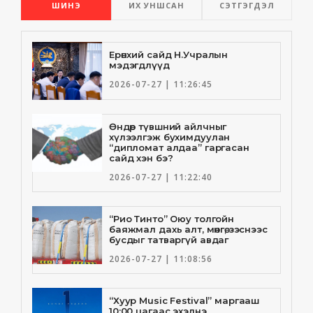
ШИНЭ
ИХ УНШСАН
СЭТГЭГДЭЛ
Ерөнхий сайд Н.Учралын
мэдэгдлүүд
2026-07-27 | 11:26:45
Өндөр түвшний айлчныг
хүлээлгэж бухимдуулан
“дипломат алдаа” гаргасан
сайд хэн бэ?
2026-07-27 | 11:22:40
“Рио Тинто” Оюу толгойн
баяжмал дахь алт, мөнгө, зэснээс
бусдыг татваргүй авдаг
2026-07-27 | 11:08:56
“Хуур Music Festival” маргааш
10:00 цагаас эхэлнэ