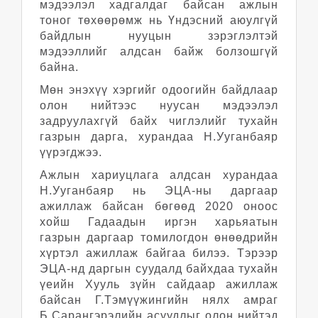
мэдээлэл хадгалдаг байсан ажлын
тоног төхөөрөмж нь Үндэсний аюулгүй
байдлын нууцын зэрэглэлтэй
мэдээллийг алдсан байж болзошгүй
байна.
Мөн энэхүү хэргийг одоогийн байдлаар
олон нийтээс нуусан мэдээлэл
задруулахгүй байх чиглэлийг тухайн
газрын дарга, хурандаа Н.Ууганбаяр
үүрэгджээ.
Ажлын хариуцлага алдсан хурандаа
Н.Ууганбаяр нь ЭЦА-ны даргаар
ажиллаж байсан бөгөөд 2020 оноос
хойш Гадаадын иргэн харьяатын
газрын даргаар томилогдон өнөөдрийн
хүртэл ажиллаж байгаа билээ. Тэрээр
ЭЦА-нд даргын суудалд байхдаа тухайн
үеийн Хууль зүйн сайдаар ажиллаж
байсан Г.Тэмүүжингийн нялх амраг
Б.Сарангэрэлийн асуудлыг олон нийтэд