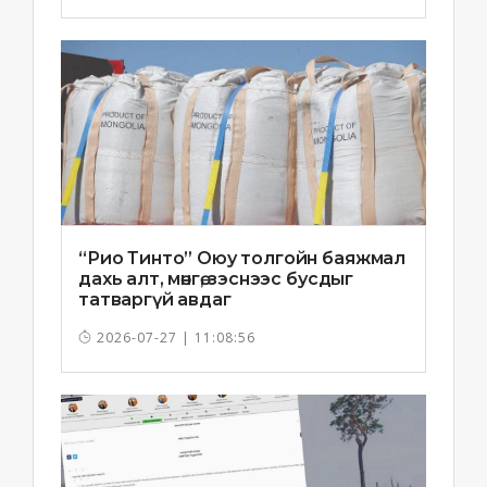
“Рио Тинто” Оюу толгойн баяжмал
дахь алт, мөнгө, зэснээс бусдыг
татваргүй авдаг
2026-07-27 | 11:08:56