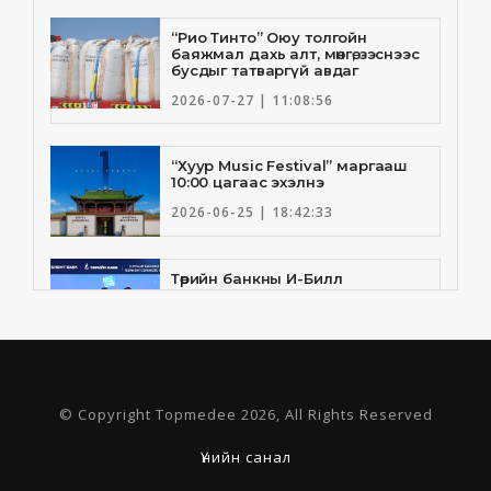
“Рио Тинто” Оюу толгойн
баяжмал дахь алт, мөнгө, зэснээс
бусдыг татваргүй авдаг
2026-07-27 | 11:08:56
“Хуур Music Festival” маргааш
10:00 цагаас эхэлнэ
2026-06-25 | 18:42:33
Төрийн банкны И-Билл
үйлчилгээнд Голомт банк
нэгдлээ
2026-06-25 | 9:33:55
Төрийн банк, Санхүү Эдийн
© Copyright Topmedee 2026, All Rights Reserved
Засгийн Их Сургууль хамтын
ажиллагааны санамж бичгээ
шинэчлэн байгууллаа
Үнийн санал
2026-06-23 | 16:30:21