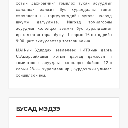
хотын Захирагчийг томилох тухай асуудлыг
хэлэлцэх ээлжит бус хуралдааны товыг
хэлэлцсэн нь тэргүүлэгчдийн зүгээс нэлээд
шүүмж дагуулжээ. Ингээд томилгооны
асуудлыг хэлэлцэх ээлжит бус хуралдааныг
ирэх лхагва гараг буюу 1 сарын 16-ны өдрийн
9:00 цагт эхлүүлэхээр тогтсон байна.
МАН-ын Удирдах зөвлөлөөс НИТХ-ын дарга
С.Амарсайханыг хотын даргад дэмжсэн ч
томилгооны асуудлыг хэлэлцэх байсан 12-р
сарын 28-ны хуралдаан ирц бүрдээгүйн улмаас
хойшилсон юм.
БУСАД МЭДЭЭ