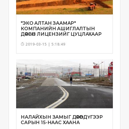
"ЭКО АЛТАН ЗААМАР"
КОМПАНИЙН АШИГЛАЛТЫН
ДӨРВӨН ЛИЦЕНЗИЙГ ЦУЦЛАХААР
БОЛЛОО
2019-03-15 | 5:18:49
НАЛАЙХЫН ЗАМЫГ ДӨРӨВДҮГЭЭР
САРЫН 15-НААС ХААНА