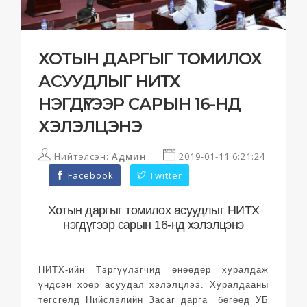
ХОТЫН ДАРГЫГ ТОМИЛОХ
АСУУДЛЫГ НИТХ
НЭГДҮГЭЭР САРЫН 16-НД
ХЭЛЭЛЦЭНЭ
Нийтэлсэн:
Админ
2019-01-11 6:21:24
Facebook
Twitter
Хотын даргыг томилох асуудлыг НИТХ
нэгдүгээр сарын 16-нд хэлэлцэнэ
НИТХ-ийн Тэргүүлэгчид өнөөдөр хуралдаж
үндсэн хоёр асуудал хэлэлцлээ. Хуралдааны
төгсгөлд Нийслэлийн Засаг дарга бөгөөд УБ