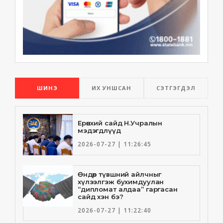
ШИНЭ
ИХ УНШСАН
СЭТГЭГДЭЛ
Ерөнхий сайд Н.Учралын
мэдэгдлүүд
2026-07-27 | 11:26:45
Өндөр түвшний айлчныг
хүлээлгэж бухимдуулан
“дипломат алдаа” гаргасан
сайд хэн бэ?
2026-07-27 | 11:22:40