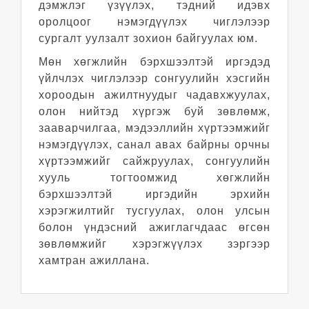
дэмжлэг үзүүлэх, тэдний идэвх
оролцоог нэмэгдүүлэх чиглэлээр
сургалт уулзалт зохион байгуулах юм.
Мөн хөгжлийн бэрхшээлтэй иргэдэд
үйлчлэх чиглэлээр сонгуулийн хэсгийн
хороодын ажилтнуудыг чадавхжуулах,
олон нийтэд хүргэж буй зөвлөмж,
зааварчилгаа, мэдээллийн хүртээмжийг
нэмэгдүүлэх, санал авах байрны орчны
хүртээмжийг сайжруулах, сонгуулийн
хууль тогтоомжид хөгжлийн
бэрхшээлтэй иргэдийн эрхийн
хэрэгжилтийг тусгуулах, олон улсын
болон үндэсний ажиглагчдаас өгсөн
зөвлөмжийг хэрэгжүүлэх зэргээр
хамтран ажиллана.