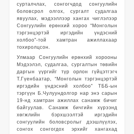
сурталчлах, сонгогчдод сонгуулийн
боловсрол олгох, сургалт судалгаа
явуулах, мэдээллээр хангах чиглэлээр
Сонгуулийн ерөнхий хороо “Монголын
тэргэнцэртэй иргэдийн үндэсний
холбоо”-той хамтран ажиллахаар
тохиролцсон.
Улмаар Сонгуулийн ерөнхий хорооны
Мэдээлэл, судалгаа, сургалтын төвийн
даргын үүргийг түр орлон гүйцэтгэгч
Т.Гүенбаатар, “Монголын тэргэнцэртэй
иргэдийн үндэсний холбоо” ТББ-ын
тэргүүн Б.Чулуундолгор нар энэ сарын
19-нд хамтран ажиллах санамж бичиг
байгуулав. Санамж бичгийн хүрээнд
хөгжлийн бэрхшээлтэй иргэдийн
сонгуулийн боловсролыг дээшлүүлэх,
сонгох сонгогдох эрхийг хангахад