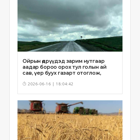
Ойрын өдрүүдэд зарим нутгаар
аадар бороо орох тул голын ай
сав, үер буух газарт отоглож,
хоноглохгүй байхыг зөвлөв
2026-06-16 | 18:04:42