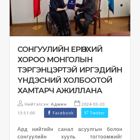
СОНГУУЛИЙН ЕРӨНХИЙ
ХОРОО МОНГОЛЫН
ТЭРГЭНЦЭРТЭЙ ИРГЭДИЙН
ҮНДЭСНИЙ ХОЛБООТОЙ
ХАМТАРЧ АЖИЛЛАНА
Нийтэлсэн:
Админ
2024-03-20
13:51:00
Facebook
Twitter
Ард нийтийн санал асуулгын болон
сонгуулийн хууль тогтоомжийг