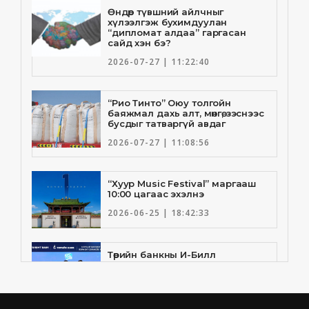
Өндөр түвшний айлчныг
хүлээлгэж бухимдуулан
“дипломат алдаа” гаргасан
сайд хэн бэ?
2026-07-27 | 11:22:40
“Рио Тинто” Оюу толгойн
баяжмал дахь алт, мөнгө, зэснээс
бусдыг татваргүй авдаг
2026-07-27 | 11:08:56
“Хуур Music Festival” маргааш
10:00 цагаас эхэлнэ
2026-06-25 | 18:42:33
Төрийн банкны И-Билл
үйлчилгээнд Голомт банк
нэгдлээ
2026-06-25 | 9:33:55