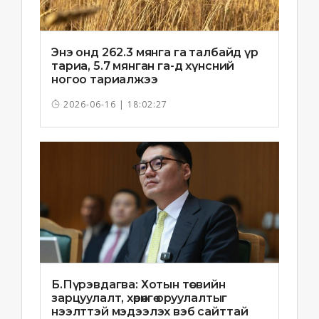
Энэ онд 262.3 мянга га талбайд үр
тариа, 5.7 мянган га-д хүнсний
ногоо тариалжээ
2026-06-16 | 18:02:27
Б.Пүрэвдагва: Хотын төсвийн
зарцуулалт, хөрөнгө оруулалтыг
нээлттэй мэдээлэх вэб сайттай