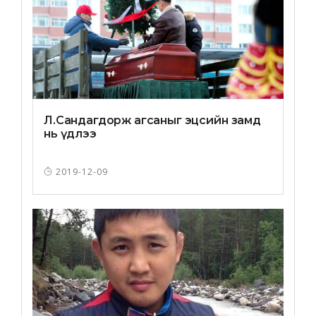
Л.Сандагдорж агсаныг эцсийн замд
нь үдлээ
2019-12-09