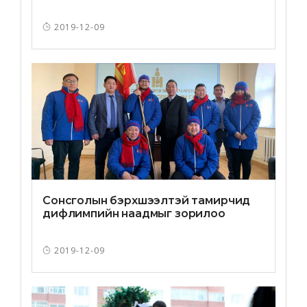
2019-12-09
Сонсголын бэрхшээлтэй тамирчид
дифлимпийн наадмыг зорилоо
2019-12-09