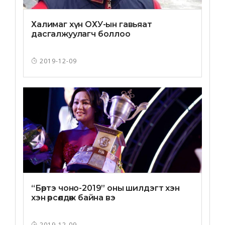
Халимаг хүн ОХУ-ын гавьяат
дасгалжуулагч боллоо
2019-12-09
“Бөртэ чоно-2019” оны шилдэгт хэн
хэн өрсөлдөж байна вэ
2019-12-09