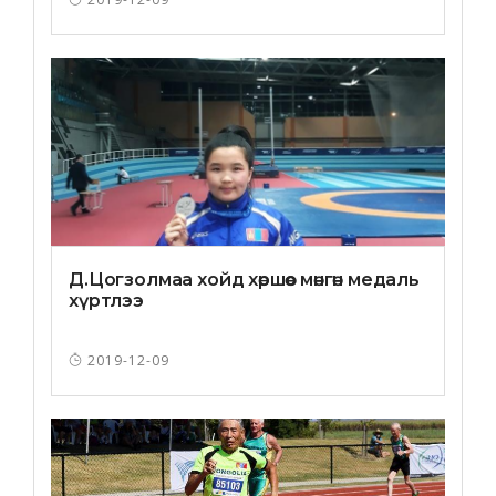
Д.Цогзолмаа хойд хөршөөс мөнгөн медаль
хүртлээ
2019-12-09