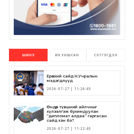
ШИНЭ
ИХ УНШСАН
СЭТГЭГДЭЛ
Ерөнхий сайд Н.Учралын
мэдэгдлүүд
2026-07-27 | 11:26:45
Өндөр түвшний айлчныг
хүлээлгэж бухимдуулан
“дипломат алдаа” гаргасан
сайд хэн бэ?
2026-07-27 | 11:22:40