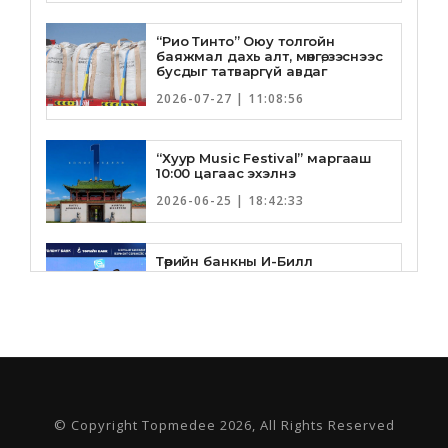
“Рио Тинто” Оюу толгойн
баяжмал дахь алт, мөнгө, зэснээс
бусдыг татваргүй авдаг
2026-07-27 | 11:08:56
“Хуур Music Festival” маргааш
10:00 цагаас эхэлнэ
2026-06-25 | 18:42:33
Төрийн банкны И-Билл
үйлчилгээнд Голомт банк
нэгдлээ
2026-06-25 | 9:33:55
Төрийн банк, Санхүү Эдийн
Засгийн Их Сургууль хамтын
ажиллагааны санамж бичгээ
шинэчлэн байгууллаа
© Copyright Topmedee 2026, All Rights Reserved