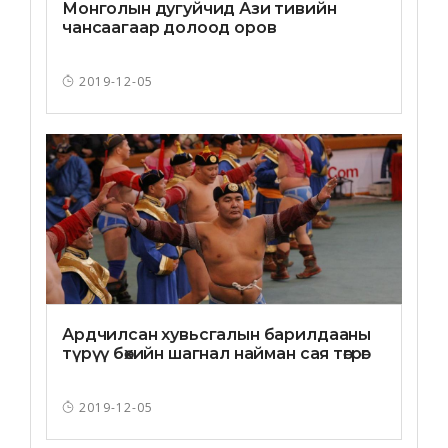
Монголын дугуйчид Ази тивийн
чансаагаар долоод оров
2019-12-05
Ардчилсан хувьсгалын барилдааны
түрүү бөхийн шагнал найман сая төгрөг
2019-12-05