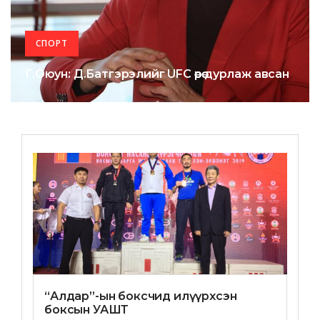
СПОРТ
Г.Оюун: Д.Батгэрэлийг UFC өөрөө дурлаж авсан
“Алдар”-ын боксчид илүүрхсэн
боксын УАШТ