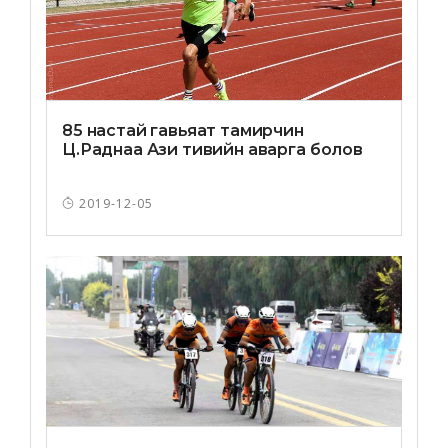
85 настай гавьяат тамирчин
Ц.Раднаа Ази тивийн аварга болов
2019-12-05