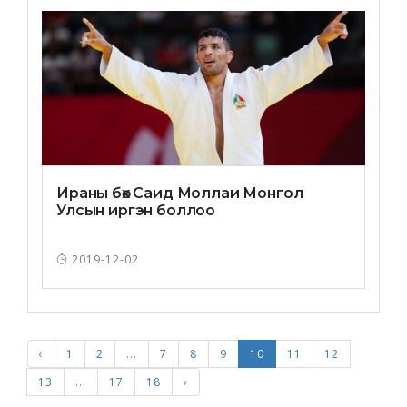
Ираны бөх Саид Моллаи Монгол
Улсын иргэн боллоо
2019-12-02
‹
1
2
...
7
8
9
10
11
12
13
...
17
18
›