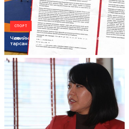
СПОРТ
Чөлөөтийн шигшээгийн бэлтгэлийн зааланд
тарсан ЗАХИДАЛД юу өгүүлэв