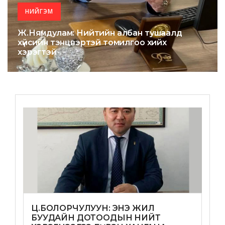
НИЙГЭМ
Ж.Нямдулам: Нийтийн албан тушаалд
хүйсийн тэнцвэртэй томилгоо хийх
хэрэгтэй
Ц.БОЛОРЧУЛУУН: ЭНЭ ЖИЛ
БУУДАЙН ДОТООДЫН НИЙТ