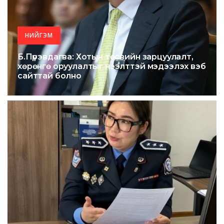
НИЙГЭМ
Б.Пүрэвдагва: Хотын төсвийн зарцуулалт,
хөрөнгө оруулалтыг нээлттэй мэдээлэх вэб
сайттай болно