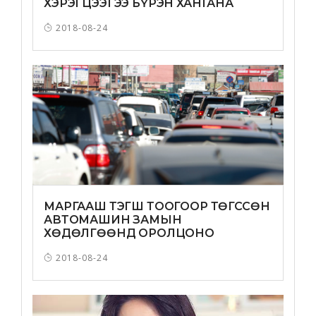
ХЭРЭГЦЭЭГЭЭ БҮРЭН ХАНГАНА
2018-08-24
МАРГААШ ТЭГШ ТООГООР ТӨГССӨН
АВТОМАШИН ЗАМЫН
ХӨДӨЛГӨӨНД ОРОЛЦОНО
2018-08-24