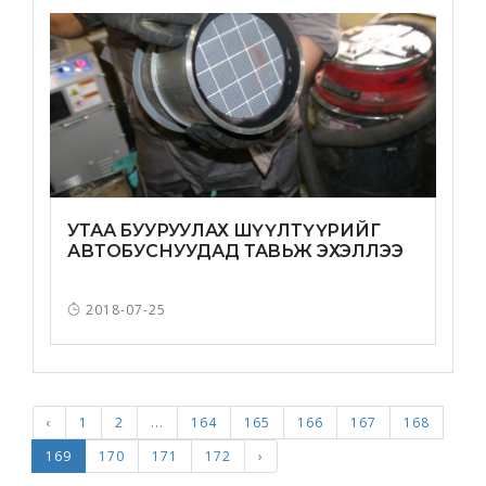
УТАА БУУРУУЛАХ ШҮҮЛТҮҮРИЙГ
АВТОБУСНУУДАД ТАВЬЖ ЭХЭЛЛЭЭ
2018-07-25
‹
1
2
...
164
165
166
167
168
169
170
171
172
›