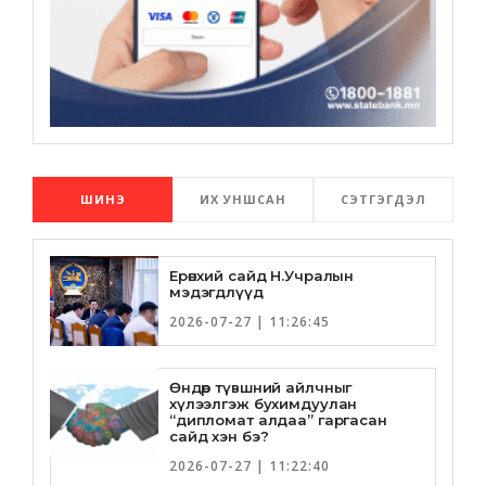
ШИНЭ
ИХ УНШСАН
СЭТГЭГДЭЛ
Ерөнхий сайд Н.Учралын
мэдэгдлүүд
2026-07-27 | 11:26:45
Өндөр түвшний айлчныг
хүлээлгэж бухимдуулан
“дипломат алдаа” гаргасан
сайд хэн бэ?
2026-07-27 | 11:22:40