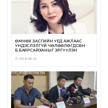
ӨМНӨХ ЗАСГИЙН ҮЕД АЖЛААС
ҮНДЭСЛЭЛГҮЙ ЧӨЛӨӨЛӨГДСӨН
Б.БАЯРСАЙХАНЫГ ЭРГҮҮЛЭН
ТОМИЛЛОО
2018-08-23