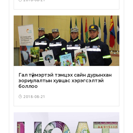
Гал түймэртэй тэмцэх сайн дурынхан
зориулалтын хувцас хэрэгсэлтэй
боллоо
2018-08-21