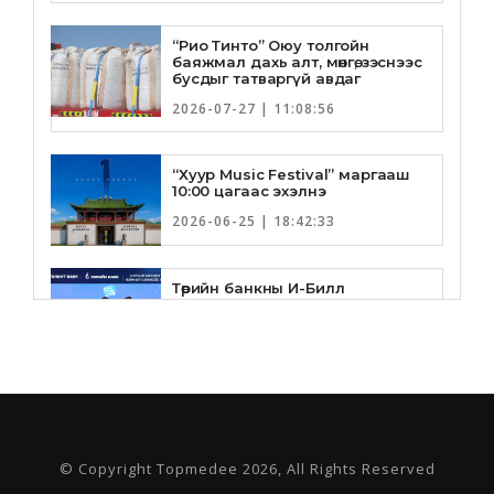
“Рио Тинто” Оюу толгойн
баяжмал дахь алт, мөнгө, зэснээс
бусдыг татваргүй авдаг
2026-07-27 | 11:08:56
“Хуур Music Festival” маргааш
10:00 цагаас эхэлнэ
2026-06-25 | 18:42:33
Төрийн банкны И-Билл
үйлчилгээнд Голомт банк
нэгдлээ
2026-06-25 | 9:33:55
Төрийн банк, Санхүү Эдийн
Засгийн Их Сургууль хамтын
ажиллагааны санамж бичгээ
шинэчлэн байгууллаа
© Copyright Topmedee 2026, All Rights Reserved