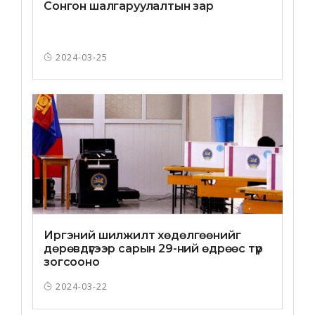
Сонгон шалгаруулалтын зар
2024-03-25
Иргэний шилжилт хөдөлгөөнийг
дөрөвдүгээр сарын 29-ний өдрөөс түр
зогсооно
2024-03-22