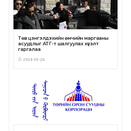
Төв цэнгэлдэхийн өмчийн маргааны
асуудлыг АТГ-т шалгуулах хүсэлт
гаргалаа
2024-03-26