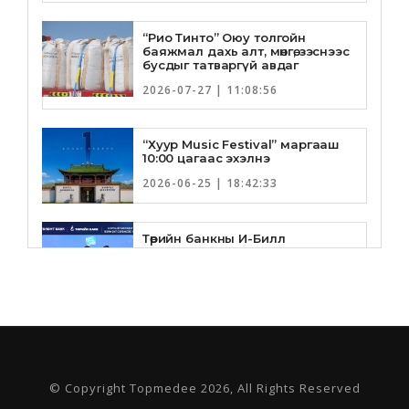
“Рио Тинто” Оюу толгойн
баяжмал дахь алт, мөнгө, зэснээс
бусдыг татваргүй авдаг
2026-07-27 | 11:08:56
“Хуур Music Festival” маргааш
10:00 цагаас эхэлнэ
2026-06-25 | 18:42:33
Төрийн банкны И-Билл
үйлчилгээнд Голомт банк
нэгдлээ
2026-06-25 | 9:33:55
Төрийн банк, Санхүү Эдийн
Засгийн Их Сургууль хамтын
ажиллагааны санамж бичгээ
шинэчлэн байгууллаа
© Copyright Topmedee 2026, All Rights Reserved