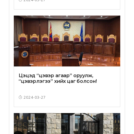
Цэцэд “цэвэр агаар” оруулж,
“цэвэрлэгээ” хийх цаг болсон!
2024-03-27