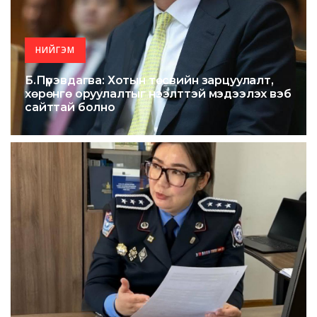
НИЙГЭМ
Б.Пүрэвдагва: Хотын төсвийн зарцуулалт,
хөрөнгө оруулалтыг нээлттэй мэдээлэх вэб
сайттай болно