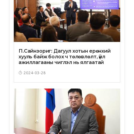
П.Сайнзориг: Дагуул хотын ерөнхий
хууль байж болох ч төлөвлөлт, үйл
ажиллагааны чиглэл нь ялгаатай
2024-03-28