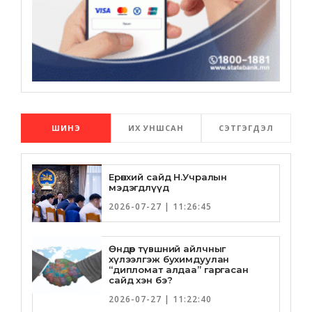
ШИНЭ
ИХ УНШСАН
СЭТГЭГДЭЛ
Ерөнхий сайд Н.Учралын
мэдэгдлүүд
2026-07-27 | 11:26:45
Өндөр түвшний айлчныг
хүлээлгэж бухимдуулан
“дипломат алдаа” гаргасан
сайд хэн бэ?
2026-07-27 | 11:22:40