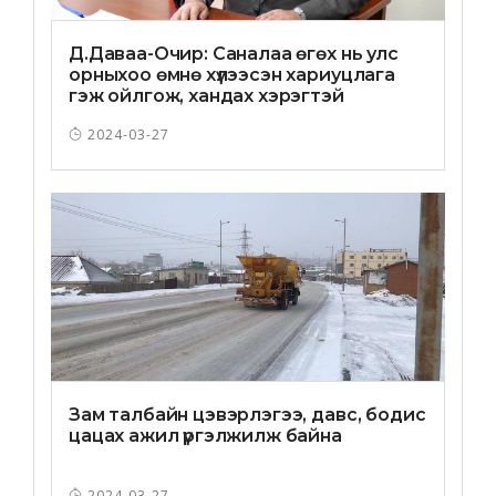
Д.Даваа-Oчир: Саналаа өгөх нь улс
орныхоо өмнө хүлээсэн хариуцлага
гэж ойлгож, хандах хэрэгтэй
2024-03-27
Зам талбайн цэвэрлэгээ, давс, бодис
цацах ажил үргэлжилж байна
2024-03-27