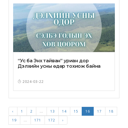
“Ус ба Энх тайван” уриан дор
Дэлхийн усны өдөр тохиож байна
2024-03-22
‹
1
2
...
13
14
15
16
17
18
19
...
171
172
›