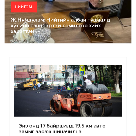
НИЙГЭМ
Ж.Нямдулам: Нийтийн албан тушаалд
хүйсийн тэнцвэртэй томилгоо хийх
хэрэгтэй
Энэ онд 17 байршилд 19.5 км авто
замыг засаж шинэчилнэ