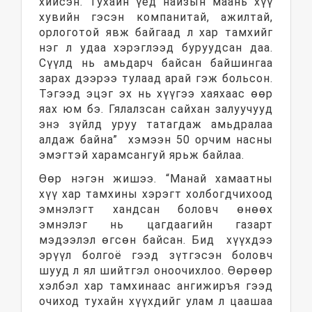
хийсэн. Тухайн үед найзын маань хүү
хувийн гэсэн компанитай, ажилтай,
орлоготой явж байгаад л хар тамхийг
нэг л удаа хэрэглээд буруудсан даа.
Сүүлд нь амьдарч байсан байшингаа
зарах дээрээ тулаад арай гэж больсон.
Тэгээд эцэг эх нь хүүгээ хаяхаас өөр
яах юм бэ. Гялалзсан сайхан залуучууд
энэ зүйлд уруу татагдаж амьдралаа
алдаж байна” хэмээн 50 орчим насны
эмэгтэй харамсангуй ярьж байлаа.
Өөр нэгэн жишээ. “Манай хамаатны
хүү хар тамхины хэрэгт холбогдчихоод
эмнэлэгт хандсан боловч өнөөх
эмнэлэг нь цагдаагийн газарт
мэдээлэл өгсөн байсан. Бид хүүхдээ
эрүүл болгоё гээд зүтгэсэн боловч
шууд л ял шийтгэл оноочихлоо. Өөрөөр
хэлбэл хар тамхинаас ангижиръя гээд
очиход тухайн хүүхдийг улам л цаашаа