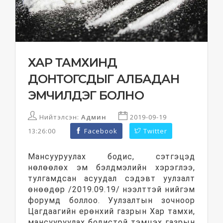
ХАР ТАМХИНД
ДОНТОГСДЫГ АЛБАДАН
ЭМЧИЛДЭГ БОЛНО
Нийтэлсэн:
Админ
2019-09-19
13:26:00
Facebook
Twitter
Мансууруулах бодис, сэтгэцэд
нөлөөлөх эм бэлдмэлийн хэрэглээ,
тулгамдсан асуудал сэдэвт уулзалт
өнөөдөр /2019.09.19/ нээлттэй нийгэм
форумд боллоо. Уулзалтын зочноор
Цагдаагийн ерөнхий газрын Хар тамхи,
мансууруулах бодистой тэмцэх газрын