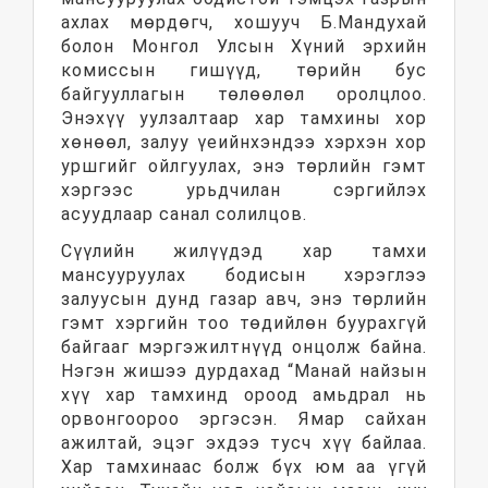
ахлах мөрдөгч, хошууч Б.Мандухай
болон Монгол Улсын Хүний эрхийн
комиссын гишүүд, төрийн бус
байгууллагын төлөөлөл оролцлоо.
Энэхүү уулзалтаар хар тамхины хор
хөнөөл, залуу үеийнхэндээ хэрхэн хор
уршгийг ойлгуулах, энэ төрлийн гэмт
хэргээс урьдчилан сэргийлэх
асуудлаар санал солилцов.
Сүүлийн жилүүдэд хар тамхи
мансууруулах бодисын хэрэглээ
залуусын дунд газар авч, энэ төрлийн
гэмт хэргийн тоо төдийлөн буурахгүй
байгааг мэргэжилтнүүд онцолж байна.
Нэгэн жишээ дурдахад “Манай найзын
хүү хар тамхинд ороод амьдрал нь
орвонгоороо эргэсэн. Ямар сайхан
ажилтай, эцэг эхдээ тусч хүү байлаа.
Хар тамхинаас болж бүх юм аа үгүй