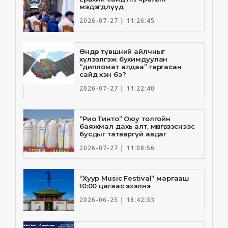
мэдэгдлүүд
2026-07-27 | 11:26:45
Өндөр түвшний айлчныг
хүлээлгэж бухимдуулан
“дипломат алдаа” гаргасан
сайд хэн бэ?
2026-07-27 | 11:22:40
“Рио Тинто” Оюу толгойн
баяжмал дахь алт, мөнгө, зэснээс
бусдыг татваргүй авдаг
2026-07-27 | 11:08:56
“Хуур Music Festival” маргааш
10:00 цагаас эхэлнэ
2026-06-25 | 18:42:33