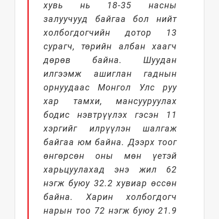
хувь нь 18-35 насны
залуучууд байгаа бол нийт
холбогдогчийн дотор 13
сурагч, төрийн албан хаагч
дөрөв байна. Шуудан
илгээмж ашиглан гаднын
орнуудаас Монгол Улс руу
хар тамхи, мансууруулах
бодис нэвтрүүлэх гэсэн 11
хэргийг илрүүлэн шалгаж
байгаа юм байна. Дээрх тоог
өнгөрсөн оны мөн үетэй
харьцуулахад энэ жил 62
нэгж буюу 32.2 хувиар өссөн
байна. Харин холбогдогч
нарын тоо 72 нэгж буюу 21.9