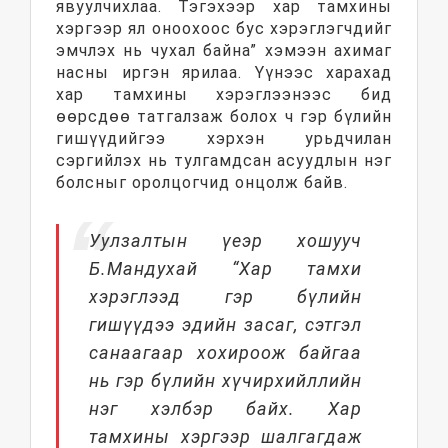
явуулчихлаа. Тэгэхээр хар тамхины
хэргээр ял оноохоос бус хэрэглэгчдийг
эмчлэх нь чухал байна” хэмээн ахимаг
насны иргэн ярилаа. Үүнээс харахад
хар тамхины хэрэглээнээс бид
өөрсдөө татгалзаж болох ч гэр бүлийн
гишүүдийгээ хэрхэн урьдчилан
сэргийлэх нь тулгамдсан асуудлын нэг
болсныг оролцогчид онцолж байв.
Уулзалтын үеэр хошууч
Б.Мандухай “Хар тамхи
хэрэглээд гэр бүлийн
гишүүдээ эдийн засаг, сэтгэл
санаагаар хохироож байгаа
нь гэр бүлийн хүчирхийллийн
нэг хэлбэр байх. Хар
тамхины хэргээр шалгагдаж