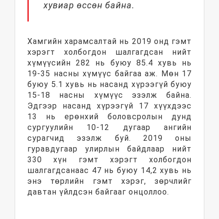
хувиар өссөн байна.
Хамгийн харамсалтай нь 2019 онд гэмт
хэрэгт холбогдон шалгагдсан нийт
хүмүүсийн 282 нь буюу 85.4 хувь нь
19-35 насны хүмүүс байгаа аж. Мөн 17
буюу 5.1 хувь нь насанд хүрээгүй буюу
15-18 насны хүмүүс эзэлж байна.
Эдгээр насанд хүрээгүй 17 хүүхдээс
13 нь ерөнхий боловсролын дунд
сургуулийн 10-12 дугаар ангийн
сурагчид эзэлж буй. 2019 оны
гуравдугаар улирлын байдлаар нийт
330 хүн гэмт хэрэгт холбогдон
шалгагдсанаас 47 нь буюу 14,2 хувь нь
энэ төрлийн гэмт хэрэг, зөрчлийг
давтан үйлдсэн байгааг онцоллоо.