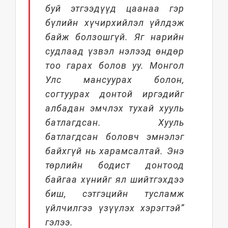
буй этгээдүүд цаанаа гэр
бүлийн хүчирхийлэл үйлдэж
байж болзошгүй. Яг нарийн
судлаад үзвэл нэлээд өндөр
тоо гарах болов уу. Монгол
Улс мансуурах болон,
согтуурах донтой иргэдийг
албадан эмчлэх тухай хууль
батлагдсан. Хууль
батлагдсан боловч эмнэлэг
байхгүй нь харамсалтай. Энэ
төрлийн бодист донтоод
байгаа хүнийг ял шийтгэхдээ
биш, сэтгэцийн тусламж
үйлчилгээ үзүүлэх хэрэгтэй”
гэлээ.