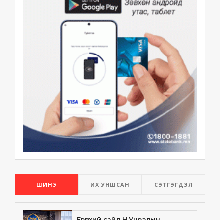
ШИНЭ
ИХ УНШСАН
СЭТГЭГДЭЛ
Ерөнхий сайд Н.Учралын