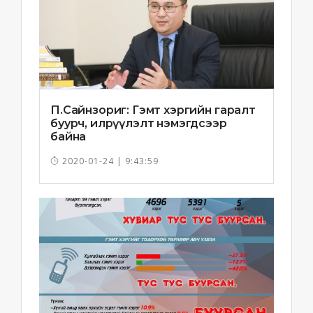
П.Сайнзориг: Гэмт хэргийн гаралт
буурч, илрүүлэлт нэмэгдсээр
байна
2020-01-24 | 9:43:59