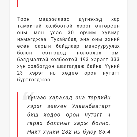
Тоон мэдээллээс дүгнэхэд хар
тамхитай холбоотой хэрэг өнгөрсөн
оны мөн үеэс 30 орчим хувиар
нэмэгджээ. Тухайлбал, энэ оны эхний
есөн сарын байдлаар мансууруулах
болон сэтгэцэд нөлөөлөх эм,
бэлдмэлтэй холбоотой 193 хэрэгт 333
хүн холбогдон шалгагдаж байна. Үүний
23 хэрэг нь хөдөө орон нутагт
бүртгэгджээ.
Үүнээс харахад энэ төрлийн
хэрэг зөвхөн Улаанбаатарт
биш хөдөө орон нутагт ч
гарах болсныг харж болно.
Нийт хүний 282 нь буюу 85.4