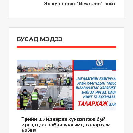
Эх сурвалж: "News.mn" сайт
БУСАД МЭДЭЭ
Төрийн шийдвэрээ хүндэтгэж буй
иргэддээ албан хаагчид талархаж
байна