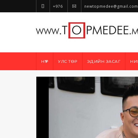
+976
newtopmedee@gmail.com
НҮҮР
УЛС ТӨР
ЭДИЙН ЗАСАГ
НИ