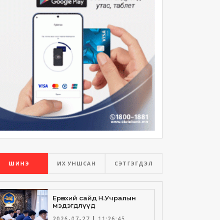
ШИНЭ
ИХ УНШСАН
СЭТГЭГДЭЛ
Ерөнхий сайд Н.Учралын
мэдэгдлүүд
2026-07-27 | 11:26:45