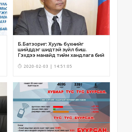
Б.Батзориг: Хууль бүхнийг
шийддэг шидтэй зүйл биш.
Гэхдээ манайд тийм хандлага бий
болчихлоо
2020-02-03 | 14:51:05