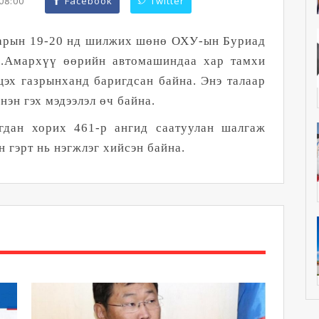
:08:00
Facebook
Twitter
сарын 19-20 нд шилжих шөнө ОХУ-ын Буриад
Б.Амархүү өөрийн автомашиндаа хар тамхи
цэх газрынханд баригдсан байна. Энэ талаар
нэн гэх мэдээлэл өч байна.
дан хорих 461-р ангид саатуулан шалгаж
 гэрт нь нэгжлэг хийсэн байна.