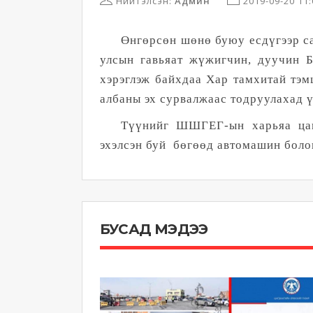
Нийтэлсэн:
Админ
2019-09-20 11
Өнгөрсөн шөнө буюу есдүгээр 
улсын гавьяат жүжигчин, дуучин 
хэрэглэж байхдаа Хар тамхитай тэм
албаны эх сурвалжаас тодруулахад ү
Түүнийг ШШГЕГ-ын харьяа цаг
эхэлсэн буй бөгөөд автомашин болон
БУСАД МЭДЭЭ