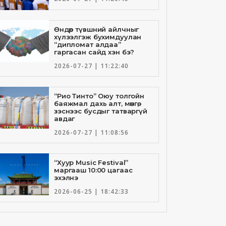
Өндөр түвшний айлчныг
хүлээлгэж бухимдуулан
“дипломат алдаа”
гаргасан сайд хэн бэ?
2026-07-27 | 11:22:40
“Рио Тинто” Оюу толгойн
баяжмал дахь алт, мөнгө,
зэснээс бусдыг татваргүй
авдаг
2026-07-27 | 11:08:56
“Хуур Music Festival”
маргааш 10:00 цагаас
эхэлнэ
2026-06-25 | 18:42:33
Төрийн банкны И-Билл