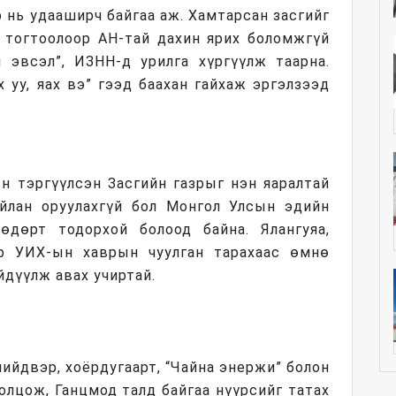
 нь удааширч байгаа аж. Хамтарсан засгийг
 тогтоолоор АН-тай дахин ярих боломжгүй
 эвсэл”, ИЗНН-д урилга хүргүүлж таарна.
х уу, яах вэ” гээд баахан гайхаж эргэлзээд
ын тэргүүлсэн Засгийн газрыг нэн яаралтай
йлан оруулахгүй бол Монгол Улсын эдийн
өдөрт тодорхой болоод байна. Ялангуяа,
ар УИХ-ын хаврын чуулган тарахаас өмнө
йдүүлж авах учиртай.
шийдвэр, хоёрдугаарт, “Чайна энержи” болон
лцож, Ганцмод талд байгаа нүүрсийг татах