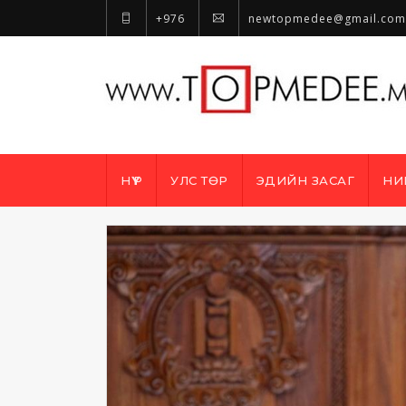
+976
newtopmedee@gmail.com
НҮҮР
УЛС ТӨР
ЭДИЙН ЗАСАГ
НИ