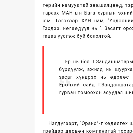
төрийн намуудтай зөвшилцөөд, тэр
тараах МАН-ын Бага хурлын эхний
юм. Тэгэхээр ХҮН нам, “Үндэсний
Гэхдээ, нөгөөдүүл нь “…Засагт оро
гацаа үүсгэж буй бололтой.
Ер нь бол, Г.Занданшатар
бүрдүүлж, ажилд нь шуурха
засаг хүндрэх нь өдрөөс 
Ерөнхий сайд Г.Занданшат
гурван томоохон асуудал ши
Нэгдүгээрт, “Орано”-г хөдөлгөх 
трейдэр дөрвөн компанитай тохиро