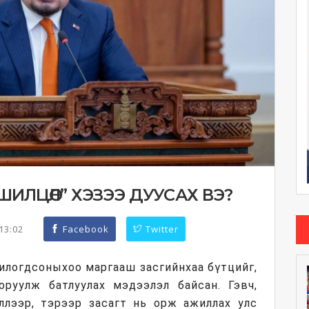
ШИЛЦӨЛ” ХЭЗЭЭ ДУУСАХ ВЭ?
:13:02
Facebook
Twitter
илогдсоныхоо маргааш засгийнхаа бүтцийг,
руулж батлуулах мэдээлэл байсан. Гэвч,
лээр, тэрээр засагт нь орж ажиллах улс