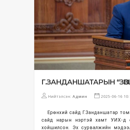
Г.ЗАНДАНШАТАРЫН “ЗӨВ
Нийтэлсэн:
Админ
2025-06-16 10
Ерөнхий сайд Г.Занданшатар том
сайд нарын нэртэй хамт УИХ-д о
хойшилсон. Эх сурвалжийн мэдээл