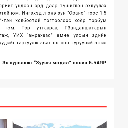
бөрийг үндсэн орд дээр түшиглэн эхлүүлэх
тай юм. Ингэхэд л энэ зун “Орано”-гоос 1.5
”-тэй холбоотой тогтоолоос хоёр тэрбум
а юм. Тэр утгаараа, Г.Занданшатарын
сгаж, УИХ “амрахаас” өмнө улсын эдийн
үүдийг гаргуулж авах нь нэн түрүүний ажил
Эх сурвалж: “Зууны мэдээ” сонин
Б.БАЯР