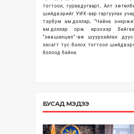
тогтоол, гуравдугаарт, Алт хөтөл
шийдвэрийг УИХ-аар гаргуулах учир
тэрбум ам.доллар, “Чайна энержи
ам.доллар орж ирэхээр байга
“зөвшилцөл”-өө шуурхайлан дуу
засагт тус болох тогтоол шийдвэр
болоод байна.
БУСАД МЭДЭЭ