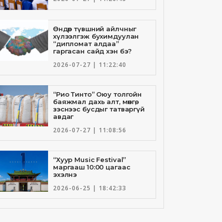
Өндөр түвшний айлчныг
хүлээлгэж бухимдуулан
“дипломат алдаа”
гаргасан сайд хэн бэ?
2026-07-27 | 11:22:40
“Рио Тинто” Оюу толгойн
баяжмал дахь алт, мөнгө,
зэснээс бусдыг татваргүй
авдаг
2026-07-27 | 11:08:56
“Хуур Music Festival”
маргааш 10:00 цагаас
эхэлнэ
2026-06-25 | 18:42:33
Төрийн банкны И-Билл