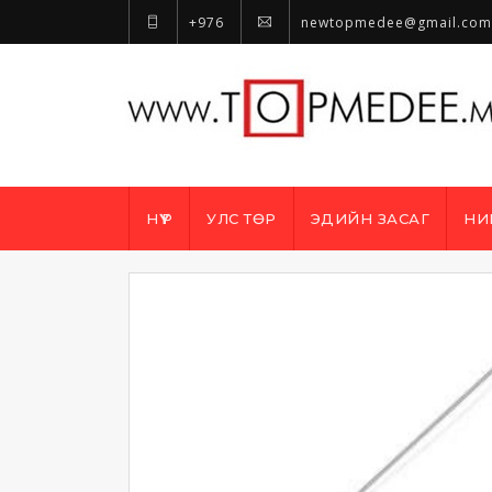
+976
newtopmedee@gmail.com
НҮҮР
УЛС ТӨР
ЭДИЙН ЗАСАГ
НИ