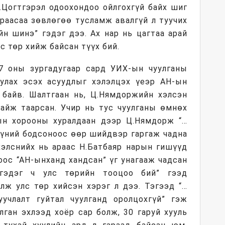
.Цогтгэрэл одоохондоо ойлгохгүй байх шиг
араасаа зөвлөгөө тусламж авалгүй л туучих
йн шинэ” гэдэг дээ. Ах нар нь цагтаа арай
с төр хийж байсан түүх бий.
7 оны зургадугаар сард УИХ-ын чуулганы
улах эсэх асуудлыг хэлэлцэх үеэр АН-ын
ч байв. Шалтгаан нь, Ц.Нямдоржийн хэлсэн
байж таарсан. Учир нь тус чуулганы өмнөх
ын хорооны хуралдаан дээр Ц.Нямдорж “…
хүний бодсоноос өөр шийдвэр гаргаж чадна
хэлснийх нь араас Н.Батбаяр нарын гишүүд
ос “АН-ынханд хандсан” үг унагааж чадсан
тгэдэг ч улс төрийн тооцоо бий” гээд
лж улс төр хийсэн хэрэг л дээ. Тэгээд “…
учлалт гуйтал чуулганд оролцохгүй” гэж
лган эхлээд хоёр сар болж, 30 гаруй хууль