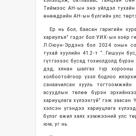
хэлэлцэж, батлахаас ганцхан Ойн
Тиймээс АН-ын энэ үйлдэл тухайн
өнөөдрийн АН-ын бүлгийн улс төртэ
Ер нь бол, баасан гаригийн хур
хариулъя” гэдэг бол УИХ-ын хоёр г
Л.Оюун-Эрдэнэ бол 2024 онын со
тухай хуулийн 41.2-т “…Гишүүн бу
гүтгэхээс бусад тохиолдолд бүрэн
дэд, хянан шалгах түр хорооны 
холбоотойгоор үзэл бодлоо илэрх
санаачилсан хууль тогтоомжийн 
асуудлын төлөө бүрэн эрхийнхээ
хариуцлага хүлээхгүй” гэж заасан.
хэлсэн үгэндээ хариуцлага хүлээд
бүлэг ажил хаях хэмжээний улс тө
юм, уг нь.