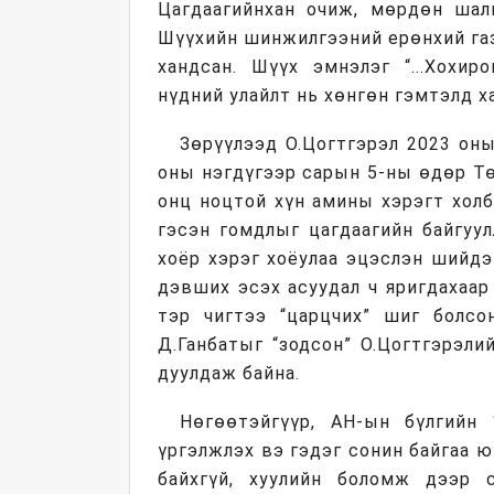
Цагдаагийнхан очиж, мөрдөн шалг
Шүүхийн шинжилгээний ерөнхий га
хандсан. Шүүх эмнэлэг “...Хохир
нүдний улайлт нь хөнгөн гэмтэлд ха
Зөрүүлээд О.Цогтгэрэл 2023 оны 
оны нэгдүгээр сарын 5-ны өдөр Тө
онц ноцтой хүн амины хэрэгт холб
гэсэн гомдлыг цагдаагийн байгуул
хоёр хэрэг хоёулаа эцэслэн шийд
дэвших эсэх асуудал ч яригдахаар
тэр чигтээ “царцчих” шиг болсо
Д.Ганбатыг “зодсон” О.Цогтгэрэли
дуулдаж байна.
Нөгөөтэйгүүр, АН-ын бүлгийн 
үргэлжлэх вэ гэдэг сонин байгаа ю
байхгүй, хуулийн боломж дээр 