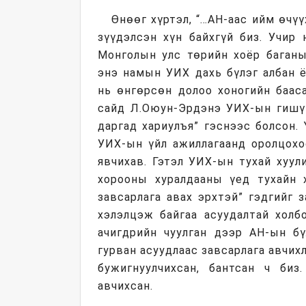
Өнөөг хүртэл, “…АН-аас ийм өчүү
зүүдэлсэн хүн байхгүй биз. Учир 
Монголын улс төрийн хоёр баганы
энэ намын УИХ дахь бүлэг албан ё
нь өнгөрсөн долоо хоногийн баас
сайд Л.Оюун-Эрдэнэ УИХ-ын гишүү
даргад хариулъя” гэснээс болсон.
УИХ-ын үйл ажиллагаанд оролцохо
явчихав. Гэтэл УИХ-ын тухай хуул
хорооны хуралдааны үед тухайн х
завсарлага авах эрхтэй” гэдгийг з
хэлэлцэж байгаа асуудалтай холб
ачигдрийн чуулган дээр АН-ын бү
гурван асуудлаас завсарлага авчих
бужигнуулчихсан, бантсан ч биз.
авчихсан.