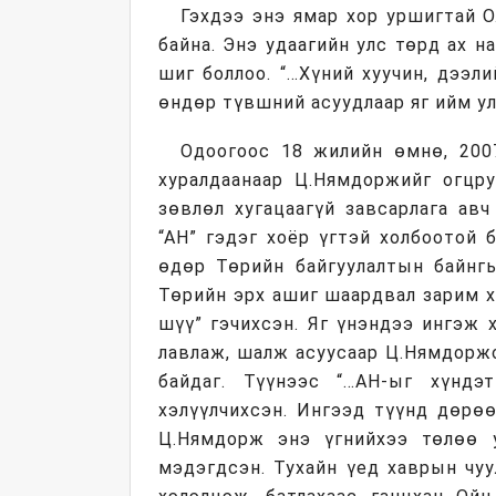
Гэхдээ энэ ямар хор уршигтай О
байна. Энэ удаагийн улс төрд ах н
шиг боллоо. “…Хүний хуучин, дээли
өндөр түвшний асуудлаар яг ийм ул
Одоогоос 18 жилийн өмнө, 200
хуралдаанаар Ц.Нямдоржийг огцру
зөвлөл хугацаагүй завсарлага ав
“АН” гэдэг хоёр үгтэй холбоотой 
өдөр Төрийн байгуулалтын байнг
Төрийн эрх ашиг шаардвал зарим 
шүү” гэчихсэн. Яг үнэндээ ингэж 
лавлаж, шалж асуусаар Ц.Нямдоржо
байдаг. Түүнээс “…АН-ыг хүндэ
хэлүүлчихсэн. Ингээд түүнд дөрөө
Ц.Нямдорж энэ үгнийхээ төлөө у
мэдэгдсэн. Тухайн үед хаврын чуу