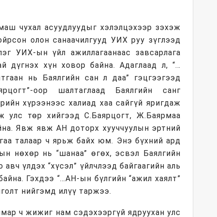
 маш чухал асуудлуудыг хэлэлцэхээр зэхэж
тойрсон олон санаачилгууд УИХ руу зүглээд
эг УИХ-ын үйл ажиллагаанаас завсарлага
й дүгнэх хүн ховор байна. Адаглаад л, “…
лтгаан нь Баялгийн сан л даа” гэцгээгээд
ярцогт”-оор шалтаглаад Баялгийн санг
өрийн хүрээнээс халиад хаа сайгүй яригдаж
эж улс төр хийгээд С.Баярцогт, Ж.Баярмаа
йна. Явж явж АН доторх хууччуулын эртний
аа талаар ч ярьж байх юм. Энэ бүхний ард
ын нөхөр нь “шанаа” өгөх, эсвэл Баялгийн
 авч үлдэх “хүсэл” үйлчлээд байгаагийн аль
байна. Гэхдээ “…АН-ын бүлгийн “ажил хаялт”
лголт нийгэмд илүү таржээ.
 ямар ч жижиг нам сэдэхээргүй ядруухан улс