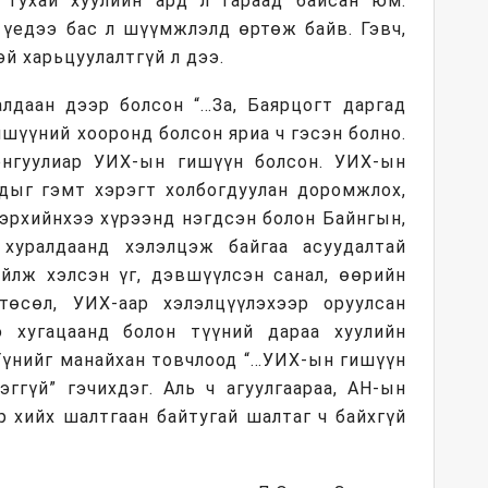
 тухай хуулийн ард л гараад байсан юм.
 үедээ бас л шүүмжлэлд өртөж байв. Гэвч,
й харьцуулалтгүй л дээ.
алдаан дээр болсон “…За, Баярцогт даргад
ишүүний хооронд болсон яриа ч гэсэн болно.
нгуулиар УИХ-ын гишүүн болсон. УИХ-ын
сдыг гэмт хэрэгт холбогдуулан доромжлох,
 эрхийнхээ хүрээнд нэгдсэн болон Байнгын,
хуралдаанд хэлэлцэж байгаа асуудалтай
ийлж хэлсэн үг, дэвшүүлсэн санал, өөрийн
төсөл, УИХ-аар хэлэлцүүлэхээр оруулсан
 хугацаанд болон түүний дараа хуулийн
 Үүнийг манайхан товчлоод “…УИХ-ын гишүүн
эггүй” гэчихдэг. Аль ч агуулгаараа, АН-ын
р хийх шалтгаан байтугай шалтаг ч байхгүй