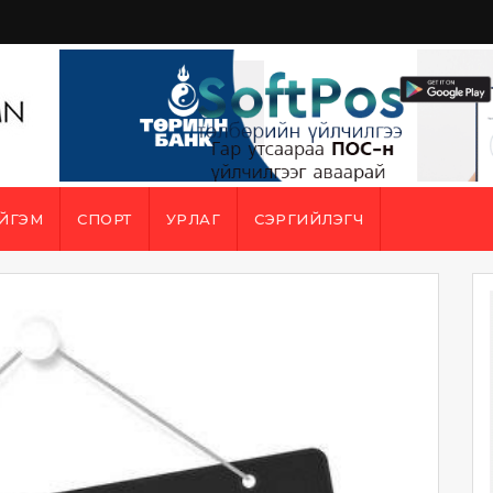
ЙГЭМ
СПОРТ
УРЛАГ
СЭРГИЙЛЭГЧ