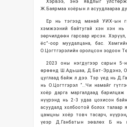
Хэрвээ, энэ явдлыг улстөрж
Ж.Баярмаа хоёрын л асуудлаараа ду
Ер нь тэгээд манай УИХ-ын г
хэмжээний байтугай хэн хэн нь 
зөрчилдөөн гарсаар ирсэн. Хэрүүл,
ёс”-оор муудалцана, бас. Хамги
О.Цогтгэрэлийн оролцсон зодоон Т
2023 оны нэгдүгээр сарын 5-
өрөөнд Ш.Адьшаа, Д.Бат-Эрдэнэ, О
цуглаад байж л дээ. Тэр үед нь Д.
нь О.Цогтгэрэл “...Чи намайг гүт
хоёр дарга маргалдаад барилцаж 
нүүрэнд нь 2-3 удаа цохисон бай
асуудалд холбоотой болох талаар 
цамцны хоёр товч тасарч, нүүрэн
үеэр Д.Ганбатын зөвлөх Б нь ц