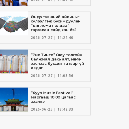
Өндөр түвшний айлчныг
хүлээлгэж бухимдуулан
“дипломат алдаа”
гаргасан сайд хэн бэ?
2026-07-27 | 11:22:40
“Рио Тинто” Оюу толгойн
баяжмал дахь алт, мөнгө,
зэснээс бусдыг татваргүй
авдаг
2026-07-27 | 11:08:56
“Хуур Music Festival”
маргааш 10:00 цагаас
эхэлнэ
2026-06-25 | 18:42:33
Төрийн банкны И-Билл