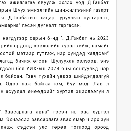
ах ажиллагаа явуулж эхлэх үед Д.Ганбат
зрын Шүүх эмнэлгийн шинжилгээний газарт
огч Д.Ганбатын хацар, уруулын зулгаралт,
маарна” гэсэн дүгнэлт гаргасан.
нэгдүгээр сарын 6-нд “...Д.Ганбат нь 2023
рийн ордонд хэвлэлийн хурал хийж, намайг
оотой мэтээр гүтгэж, нэр хүндэд халдсан”
лагад бичиж өгсөн. Шулуухан хэлэхэд, энэ
эгдсэн бол УИХ-ын 2024 оны сонгуульд нэр
 л байсан. Гэвч тухайн үедээ шийдэгдэлгүй
н. Одоо яаж байгаа юм, бүү мэд. Лав л
йн асуудал өнөөдрийг хүртэл эцэслээгүй л
“…Завсарлага авна” гэсэн нь хаа хүртэл
м. Эхнээсээ завсарлага авах ямар ч эрх зүй
санаж сэдсэн улс төрөө тоглоод ороод