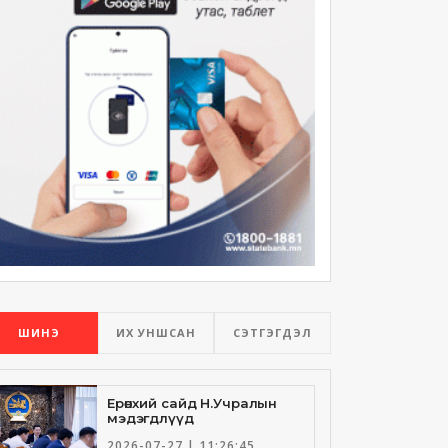
ШИНЭ
ИХ УНШСАН
СЭТГЭГДЭЛ
Ерөнхий сайд Н.Учралын
мэдэгдлүүд
2026-07-27 | 11:26:45