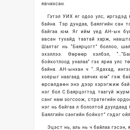
явчихсан.
Гэтэл УИХ яг одоо улс, иргэдэд
байна. Тэр дундаа, Баялгийн сан 
байгаа юм. Яг ийм үед АН-ын бүл
авсан тухайд таатай харж, наашта
Шалтаг нь “Баярцогт” боллоо, ша
эхэллээ. Өөрөөр хэлбэл, “…“Ба
бойкотлоод уналаа” гэх яриа улс т
байна. АН-ынхан ч “…Ядахад, инг
хоёрыг наагаад хаячих юм” гэж ба
өрсөлдөөн энэ дээр хэрэгжиж байг
нэг бол С.Баярцогтод таагүй журм
санг нам зогсоож, стратегийн ордоо
нэг нь байгаа л бололтой дуулдаад 
Баялгийн сангийн бойкот” гэдэг ой
Эцэст нь, аль нь ч байлаа гэсэн,