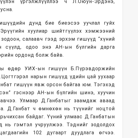
үүлэн үргэлжлүүллээ ч Л.Оюун-Эрдэнэ,
усна.
ишүүдийн дунд бие биеэсээ уучлал гуйх
Эрүүгийн хуулиар шийтгүүлэх хэмжээний
 зодоон, салаавч гээд эрхэм гишүүд “хүний
йн сүүлд, одоо энэ АН-ын бүлгийн дарга
өрийн ордонд болж байв.
ны өдөр УИХ-ын гишүүн Б.Пүрэвдоржийн
.Цогтгэрэл нарын гишүүд үдийн цай уухаар
Ганбат гишүүн явж орсон байгаа юм. Тэгэхэд
гэсэн” гэснээр АН-ын бүлгийн шинэ, хуучин
авчээ. Улмаар Д.Ганбатыг заамдаж аваад
на. Д.Ганбат ч өмнөхөн нь түүнийг ноцтой
ярьчихсан байдаг. Үүний улмаас Д.Ганбатын
д нь гэмтэл учруулжээ. Тэднийг зодолдох
агдаагийн 102 дугаарт дуудлага өгчээ.