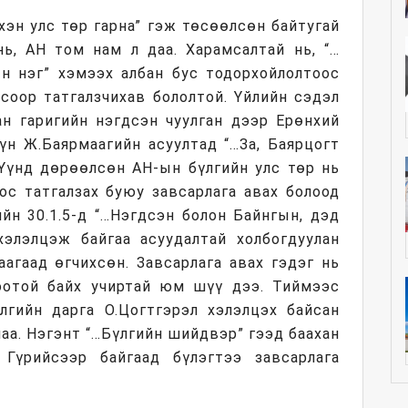
хэн улс төр гарна” гэж төсөөлсөн байтугай
нь, АН том нам л даа. Харамсалтай нь, “…
н нэг” хэмээх албан бус тодорхойлолтоос
соор татгалзчихав бололтой. Үйлийн сэдэл
ан гаригийн нэгдсэн чуулган дээр Ерөнхий
н Ж.Баярмаагийн асуултад “…За, Баярцогт
 Үүнд дөрөөлсөн АН-ын бүлгийн улс төр нь
ос татгалзах буюу завсарлага авах болоод
ийн 30.1.5-д “…Нэгдсэн болон Байнгын, дэд
элэлцэж байгаа асуудалтай холбогдуулан
аагаад өгчихсөн. Завсарлага авах гэдэг нь
оотой байх учиртай юм шүү дээ. Тиймээс
лгийн дарга О.Цогтгэрэл хэлэлцэх байсан
лаа. Нэгэнт “…Бүлгийн шийдвэр” гээд баахан
 Гүрийсээр байгаад бүлэгтээ завсарлага