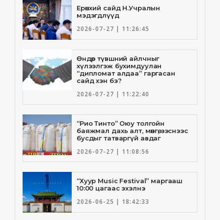
Ерөнхий сайд Н.Учралын
мэдэгдлүүд
2026-07-27 | 11:26:45
Өндөр түвшний айлчныг
хүлээлгэж бухимдуулан
“дипломат алдаа” гаргасан
сайд хэн бэ?
2026-07-27 | 11:22:40
“Рио Тинто” Оюу толгойн
баяжмал дахь алт, мөнгө, зэснээс
бусдыг татваргүй авдаг
2026-07-27 | 11:08:56
“Хуур Music Festival” маргааш
10:00 цагаас эхэлнэ
2026-06-25 | 18:42:33