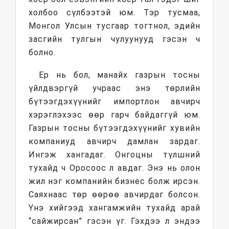
холбоо сүлбээтэй юм. Тэр тусмаа,
Монгол Улсын тусгаар тогтнол, эдийн
засгийн тулгын чулуунууд гэсэн ч
болно.
Ер нь бол, манайх газрын тосны
үйлдвэргүй учраас энэ төрлийн
бүтээгдэхүүнийг импортлон авчирч
хэрэглэхээс өөр гарч байдаггүй юм.
Газрын тосны бүтээгдэхүүнийг хувийн
компаниуд авчирч дамлан зардаг.
Ингэж хангадаг. Онгоцны түлшний
тухайд ч Оросоос л авдаг. Энэ нь олон
жил нэг компанийн бизнес болж ирсэн.
Саяхнаас төр өөрөө авчирдаг болсон.
Үнэ хийгээд хангамжийн тухайд арай
“сайжирсан” гэсэн үг. Гэхдээ л эндээ