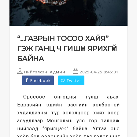
“...ГАЗРЫН ТОСОО ХАЙЯ”
ГЭЖ ГАНЦ Ч ГИШҮҮН ЯРИХГҮЙ
БАЙНА
Нийтэлсэн:
Админ
2025-04-25 8:45:01
Facebook
Twitter
Оросоос онгоцны түлш авах,
Евразийн эдийн засгийн холбоотой
худалдааны түр хэлэлцээр хийх хоёр
асуудлаар Монголын улс төр талцаж
нийлээд “ярилцаж” байна. Угтаа энэ
хоёр бол еэвэнгийн хоёр тал гэдэг шиг