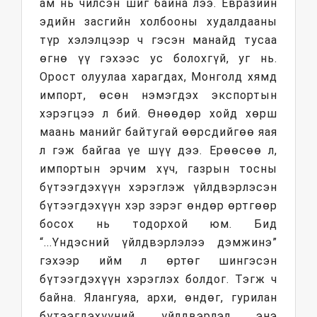
ам нь чилсэн шиг байна лээ. Евразийн
эдийн засгийн холбооны худалдааны
түр хэлэлцээр ч гэсэн манайд тусаа
өгнө үү гэхээс ус болохгүй, уг нь.
Орост олуулаа харагдах, Монголд хямд
импорт, өсөн нэмэгдэх экспортын
хэрэгцээ л бий. Өнөөдөр хойд хөрш
маань манийг байтугай өөрсдийгөө яая
л гэж байгаа үе шүү дээ. Ерөөсөө л,
импортын эрчим хүч, газрын тосны
бүтээгдэхүүн хэрэглэж үйлдвэрлэсэн
бүтээгдэхүүн хэр зэрэг өндөр өртгөөр
босох нь тодорхой юм. Бид
“...Үндэсний үйлдвэрлэлээ дэмжинэ”
гэхээр ийм л өртөг шингэсэн
бүтээгдэхүүн хэрэглэх болдог. Тэгж ч
байна. Ялангуяа, архи, өндөг, гурилан
бүтээгдэхүүний үйлдвэрлэл энэ