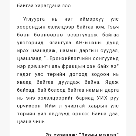
байгаа харагдана лээ.
Углуурга нь нэг иймэрхүү улс
хоорондын хэлэлцээр байгаа юм. Гэвч
бөөн бөөнөөрөө эсэргүүцэж байгаа
улстөрчид, ялангуяа АН-ынхны дунд
ирэх наанадаж, намын даргын суудал,
цаашлаад “...Ерөнхийлөгчийн сонгуульд
нэр дэвшигч аль фракцын хэн байх вэ”
гэдэг улс төрийн дотоод зодоон нь
яваад байгаа дуулдаж байна. Ядаж
байхад, бай болоод байгаа намын дарга
нь энэ хэлэлцээрийг бариад УИХ руу
орчихсон. Ийм л учиртай хаврын улс
төрийн үйл явдлууд өрнөж байна даа,
цаана чинь...
Эх сурвалж: “Зууны мэдээ”