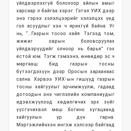
үйлдвэрлэхгүй болохоор айлын амыг
харсаар л байгаа хэрэг. Гэтэл УИХ дээр
энэ гэрээ хэлэлцээрийг хэлэлцэх үед
гол асуудлыг хэн ч ярихгүй байна. Уг
нь, “...Газрын тосоо хайя. Тэгээд том,
жижиг оврын боловсруулах
үйлдвэрүүдийг олноор нь барья” гэх
ёстой юм. Тэгж гэмээнэ, өнөөдөр эс ч
маргааш бид газрын тосны
бүтээгдэхүүн дээр Оросын хараанаас
сална. Хэрвээ УИХ-ын гишүүд газрын
тосны хайгуулыг эрчимжүүлж, гадаад
дотоодын энэ чиглэлийн компаниудыг
идэвхжүүлээд хөдөлгөчих эрх зүйг
үүсгэчихвэл маш богино хугацаанд
хайгуулын үр дүн гарна.
Мэргэжлийнхэн ингэж хэлсээр байгаад