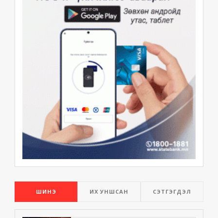
ШИНЭ
ИХ УНШСАН
СЭТГЭГДЭЛ