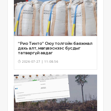
“Рио Тинто” Оюу толгойн баяжмал
дахь алт, мөнгө, зэснээс бусдыг
татваргүй авдаг
2026-07-27 | 11:08:56