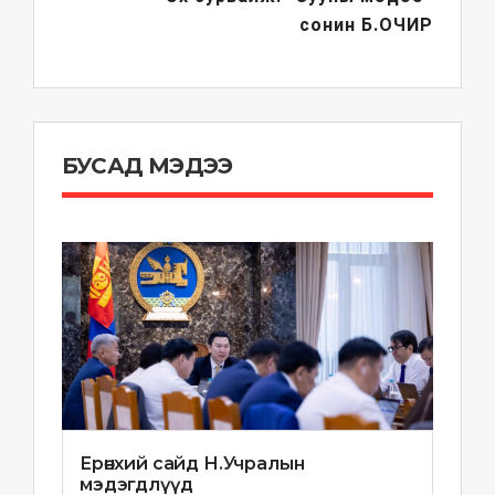
сонин
Б.ОЧИР
БУСАД МЭДЭЭ
Ерөнхий сайд Н.Учралын
мэдэгдлүүд