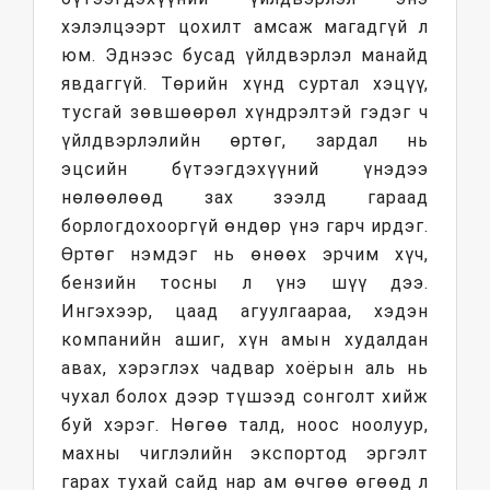
хэлэлцээрт цохилт амсаж магадгүй л
юм. Эднээс бусад үйлдвэрлэл манайд
явдаггүй. Төрийн хүнд суртал хэцүү,
тусгай зөвшөөрөл хүндрэлтэй гэдэг ч
үйлдвэрлэлийн өртөг, зардал нь
эцсийн бүтээгдэхүүний үнэдээ
нөлөөлөөд зах зээлд гараад
борлогдохооргүй өндөр үнэ гарч ирдэг.
Өртөг нэмдэг нь өнөөх эрчим хүч,
бензийн тосны л үнэ шүү дээ.
Ингэхээр, цаад агуулгаараа, хэдэн
компанийн ашиг, хүн амын худалдан
авах, хэрэглэх чадвар хоёрын аль нь
чухал болох дээр түшээд сонголт хийж
буй хэрэг. Нөгөө талд, ноос ноолуур,
махны чиглэлийн экспортод эргэлт
гарах тухай сайд нар ам өчгөө өгөөд л