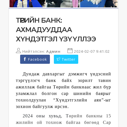
ТӨРИЙН БАНК:
АХМАДУУДДАА
ХҮНДЭТГЭЛ ҮЗҮҮЛЛЭЭ
Нийтэлсэн:
Админ
2024-02-07 9:41:02
Facebook
Twitter
Дундаж давхаргыг дэмжигч үндэсний
тэргүүлэгч банк байх зорилт тавин
ажиллаж байгаа Төрийн банкнаас жил бүр
уламжлал болгон сар шинийн баярыг
тохиолдуулан “Хүндэтгэлийн аян”-ыг
зохион байгуулж ирсэн.
2024 оны хувьд, Т
өрийн банкны 15
жилийн ой тохиож байгаа бөгөөд Сар