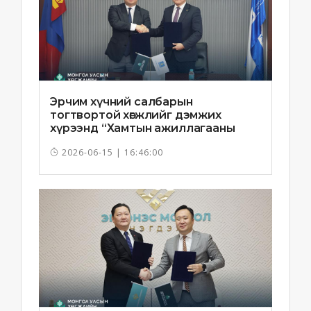
Эрчим хүчний салбарын
тогтвортой хөгжлийг дэмжих
хүрээнд “Хамтын ажиллагааны
санамж бичиг”-ийг байгууллаа
2026-06-15 | 16:46:00