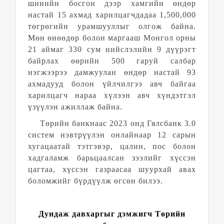
шинийн босгон дээр хамгийн өндөр
настай 15 ахмад харилцагчдадаа 1,500,000
төгрөгийн урамшууллыг олгож байна.
Мөн өнөөдөр болон маргааш Монгол орны
21 аймаг 330 сум нийслэлийн 9 дүүрэгт
байрлах өөрийн 500 гаруй салбар
нэгжээрээ дамжуулан өндөр настай 93
ахмадууд болон үйлчилгээ авч байгаа
харилцагч нараа хүлээн авч хүндэтгэл
үзүүлэн ажиллаж байна.
Төрийн банкнаас 2023 онд Гялсбанк 3.0
систем нэвтрүүлэн онлайнаар 12 сарын
хугацаатай тэтгэвэр, цалин, пос болон
хадгаламж барьцаалсан зээлийг хүссэн
цагтаа, хүссэн газраасаа шуурхай авах
боломжийг бүрдүүлж өгсөн билээ.
Дундаж давхаргыг дэмжигч Төрийн