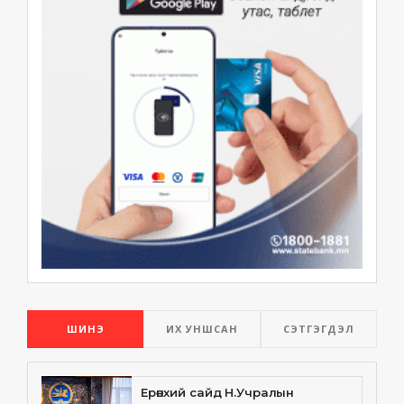
ШИНЭ
ИХ УНШСАН
СЭТГЭГДЭЛ
Ерөнхий сайд Н.Учралын