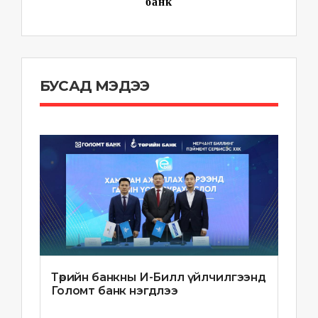
банк
БУСАД МЭДЭЭ
Төрийн банкны И-Билл үйлчилгээнд
Голомт банк нэгдлээ