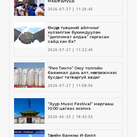
мэдэгдлүүд
2026-07-27 | 11:26:45
Өндөр түвшний айлчныг
хүлээлгэж бухимдуулан
“дипломат алдаа” гаргасан
сайд хэн бэ?
2026-07-27 | 11:22:40
“Рио Тинто” Оюу толгойн
баяжмал дахь алт, мөнгө, зэснээс
бусдыг татваргүй авдаг
2026-07-27 | 11:08:56
“Хуур Music Festival” маргааш
10:00 цагаас эхэлнэ
2026-06-25 | 18:42:33
Төрийн банкны И-Билл