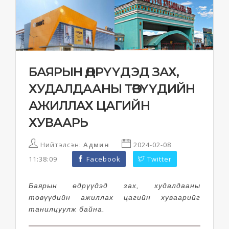
БАЯРЫН ӨДРҮҮДЭД ЗАХ,
ХУДАЛДААНЫ ТӨВҮҮДИЙН
АЖИЛЛАХ ЦАГИЙН
ХУВААРЬ
Нийтэлсэн:
Админ
2024-02-08
11:38:09
Facebook
Twitter
Баярын өдрүүдэд зах, худалдааны
төвүүдийн ажиллах цагийн хуваарийг
танилцуулж байна.