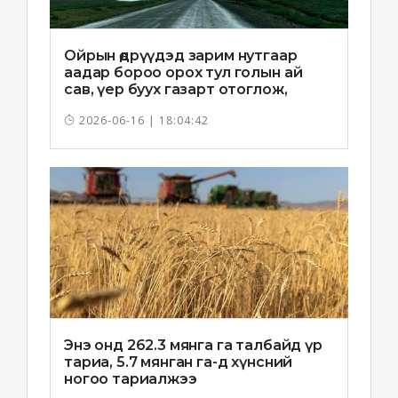
Ойрын өдрүүдэд зарим нутгаар
аадар бороо орох тул голын ай
сав, үер буух газарт отоглож,
хоноглохгүй байхыг зөвлөв
2026-06-16 | 18:04:42
Энэ онд 262.3 мянга га талбайд үр
тариа, 5.7 мянган га-д хүнсний
ногоо тариалжээ