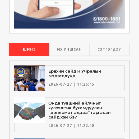
ШИНЭ
ИХ УНШСАН
СЭТГЭГДЭЛ
Ерөнхий сайд Н.Учралын
мэдэгдлүүд
2026-07-27 | 11:26:45
Өндөр түвшний айлчныг
хүлээлгэж бухимдуулан
“дипломат алдаа” гаргасан
сайд хэн бэ?
2026-07-27 | 11:22:40