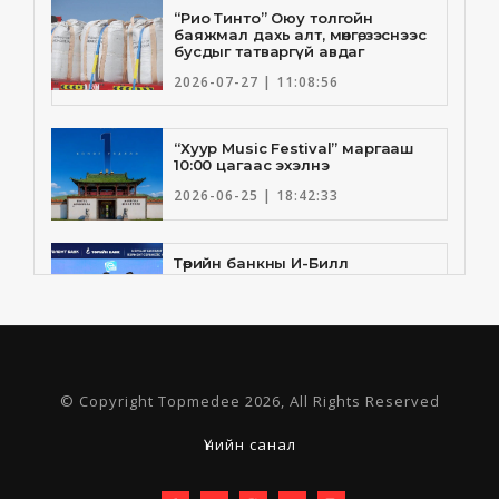
“Рио Тинто” Оюу толгойн
баяжмал дахь алт, мөнгө, зэснээс
бусдыг татваргүй авдаг
2026-07-27 | 11:08:56
“Хуур Music Festival” маргааш
10:00 цагаас эхэлнэ
2026-06-25 | 18:42:33
Төрийн банкны И-Билл
үйлчилгээнд Голомт банк
нэгдлээ
2026-06-25 | 9:33:55
Төрийн банк, Санхүү Эдийн
© Copyright Topmedee 2026, All Rights Reserved
Засгийн Их Сургууль хамтын
ажиллагааны санамж бичгээ
шинэчлэн байгууллаа
Үнийн санал
2026-06-23 | 16:30:21