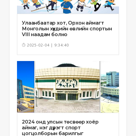
Улаанбаатар хот, Орхон аймагт
Монголын хүүхдийн өвлийн спортын
VIII наадам болно
2025-02-04 | 9:34:40
2024 онд улсын төсвөөр хоёр
аймаг, нэг дүүрэгт спорт
цогцолборын барилгыг