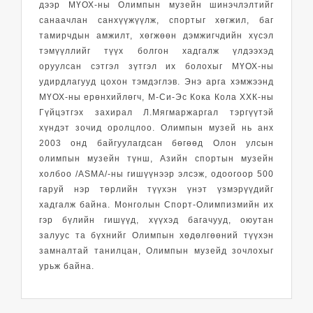
дээр МҮОХ-ны Олимпын музейн шинэчлэлтийг
санаачлан санхүүжүүлж, спортыг хөгжил, баг
тамирчдын амжилт, хөгжөөн дэмжигчдийн хүсэл
тэмүүллийг түүх болгон хадгалж үлдээхэд
оруулсан сэтгэл зүтгэл их болохыг МҮОХ-ны
удирдлагууд цохон тэмдэглэв. Энэ арга хэмжээнд
МҮОХ-ны ерөнхийлөгч, М-Си-Эс Кока Кола ХХК-ны
Гүйцэтгэх захирал Л.Мягмаржаргал тэргүүтэй
хүндэт зочид оролцлоо.
Олимпын музей нь анх
2003 онд байгуулагдсан бөгөөд Олон улсын
олимпын музейн түнш, Азийн спортын музейн
холбоо /ASMA/-ны гишүүнээр элсэж, одоогоор 500
гаруй нэр төрлийн түүхэн үнэт үзмэрүүдийг
хадгалж байна.
Монголын Спорт-Олимпизмийн их
гэр бүлийн гишүүд, хүүхэд багачууд, оюутан
залуус та бүхнийг Олимпын хөдөлгөөний түүхэн
замналтай танилцан, Олимпын музейд зочлохыг
урьж байна.