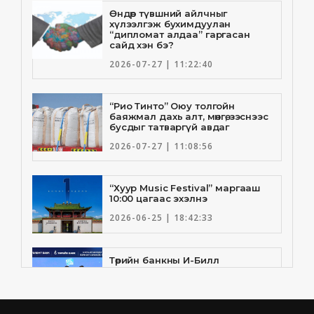
Өндөр түвшний айлчныг
хүлээлгэж бухимдуулан
“дипломат алдаа” гаргасан
сайд хэн бэ?
2026-07-27 | 11:22:40
“Рио Тинто” Оюу толгойн
баяжмал дахь алт, мөнгө, зэснээс
бусдыг татваргүй авдаг
2026-07-27 | 11:08:56
“Хуур Music Festival” маргааш
10:00 цагаас эхэлнэ
2026-06-25 | 18:42:33
Төрийн банкны И-Билл
үйлчилгээнд Голомт банк
нэгдлээ
2026-06-25 | 9:33:55