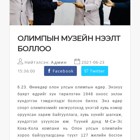
ОЛИМПЫН МУЗЕЙН НЭЭЛТ
БОЛЛОО
Нийтэлсэн:
Админ
2021-06-23
15:36:00
Facebook
Twitter
6.23
. Өнөөдөр олон улсын олимпын өдөр. Энэхүү
баярт өдрийг хүн төрөлхтөн 1948 оноос эхлэн
хүндэтгэн тэмдэглэдэг болсон билээ. Энэ өдөр
спорт олимпизмийг хөгжүүлэхэд үнэтэй хувь нэмэр
оруулсан зарим байгууллага, хувь хүнийг шагнаж,
хүндэтгэл үзүүлсэн юм. Түүний дунд М-Си-Эс
Кока-Кола компани нь Олон улсын олимпийн
хороо байгуулагдсаны түүхт 127 жилийн босгон