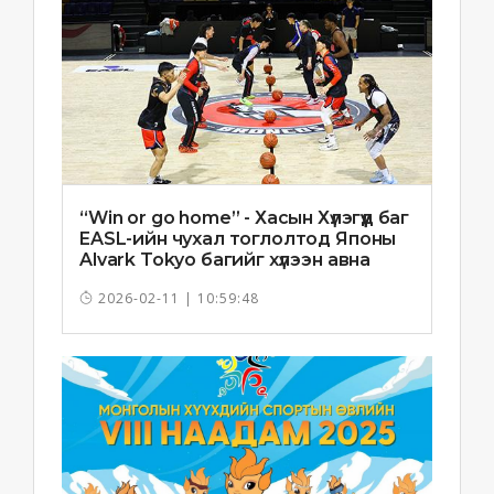
“Win or go home” - Хасын Хүлэгүүд баг
EASL-ийн чухал тоглолтод Японы
Alvark Tokyo багийг хүлээн авна
2026-02-11 | 10:59:48