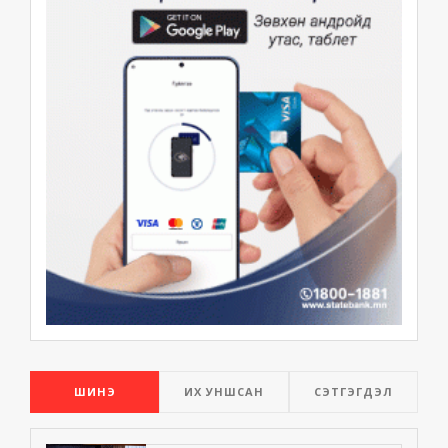
ШИНЭ
ИХ УНШСАН
СЭТГЭГДЭЛ