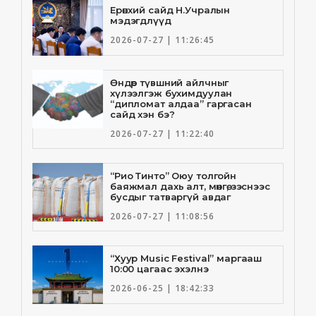
Ерөнхий сайд Н.Учралын
мэдэгдлүүд
2026-07-27 | 11:26:45
Өндөр түвшний айлчныг
хүлээлгэж бухимдуулан
“дипломат алдаа” гаргасан
сайд хэн бэ?
2026-07-27 | 11:22:40
“Рио Тинто” Оюу толгойн
баяжмал дахь алт, мөнгө, зэснээс
бусдыг татваргүй авдаг
2026-07-27 | 11:08:56
“Хуур Music Festival” маргааш
10:00 цагаас эхэлнэ
2026-06-25 | 18:42:33