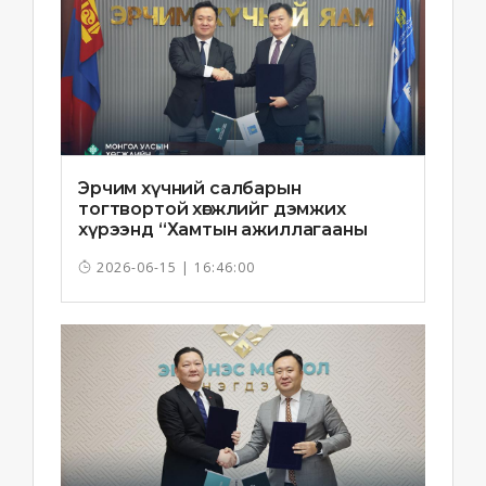
Эрчим хүчний салбарын
тогтвортой хөгжлийг дэмжих
хүрээнд “Хамтын ажиллагааны
санамж бичиг”-ийг байгууллаа
2026-06-15 | 16:46:00