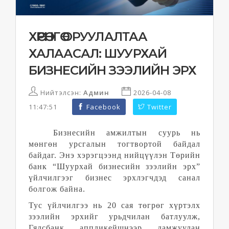
ХӨРӨНГӨ ОРУУЛАЛТАА
ХАЛААСАЛ: ШУУРХАЙ
БИЗНЕСИЙН ЗЭЭЛИЙН ЭРХ
Нийтэлсэн:
Админ
2026-04-08
11:47:51
Facebook
Twitter
Бизнесийн амжилтын суурь нь
мөнгөн урсгалын тогтвортой байдал
байдаг. Энэ хэрэгцээнд нийцүүлэн Төрийн
банк “Шуурхай бизнесийн зээлийн эрх”
үйлчилгээг бизнес эрхлэгчдэд санал
болгож байна.
Тус үйлчилгээ нь 20 сая төгрөг хүртэлх
зээлийн эрхийг урьдчилан батлуулж,
Гялсбанк аппликейшнээр дамжуулан