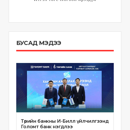
БУСАД МЭДЭЭ
Төрийн банкны И-Билл үйлчилгээнд
Голомт банк нэгдлээ