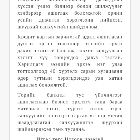
хүссэн үедээ бэлнээр болон шилжүүлэг
хэлбэрээр ашиглах боломжтой орчин
үеийн дижитал хэрэглээнд нийцсэн,
шуурхай санхүүгийн шийдэл юм.
Кредит картын зарчимтай адил, ашигласан
дүнгээ эргэн төлснөөр зээлийн эрхээ
дахин нээлттэй болгож, зөвхөн зарцуулсан
хэсэгт хүү тооцогдох давуу талтай.
Харилцагч зээлийн эрхээ нэг удаа
тогтоолгоод 40 хүртэлх сарын хугацаанд
өдөр тутмын хэрэгцээндээ уян хатан
ашиглах боломжтой.
Төрийн банкны тус үйлчилгээг
ашигласнаар бизнес эрхлэгч танд бараа
материал татах, түрээс төлөх зэрэг
санхүүгийн хэрэгцээ гарсан яг тэр мөчид
шаардлагатай санхүүжилтээ шуурхай
шийдвэрлэхэд тань тусална.
Итгэл төгс-Ногоон ирээдүй