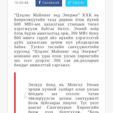
16:00:48
Facebook
Twitter
“Цэцэнс Майнинг энд Энержи” ХХК нь
Бөөрөлжүүтийн талд дөрвөн блок бүхий
600 МВт-ын цахилгаан станцын төсөл
хэрэгжүүлж байгаа билээ. Эхний хоёр
блок бүрэн ашиглалтад орж, 300 МВт буюу
800 мянга гаруй айл өрхийн хэрэглээтэй
дүйх цахилгаан эрчим хүч үйлдвэрлэж
байна. Тэгвэл төслийн
санхүүжилтийн
хүрээнд “Цэцэнс Майнинг энд Энержи”
компани анх удаа олон улсын хөрөнгийн
зах зээл дээрээс 300 сая ам.долларын
бондыг амжилттай гаргажээ.
Энэхүү бонд нь Монгол Улсын
эрчим хүчний салбарт олон улсын
бондын зах зээлээс татан
төвлөрүүлсэн анхны санхүүжилт
болж буйгаараа онцлог. Тус үнэт
цаасыг Сингапурын Хөрөнгийн
бирж дээр бүртгүүлж, “Бодь