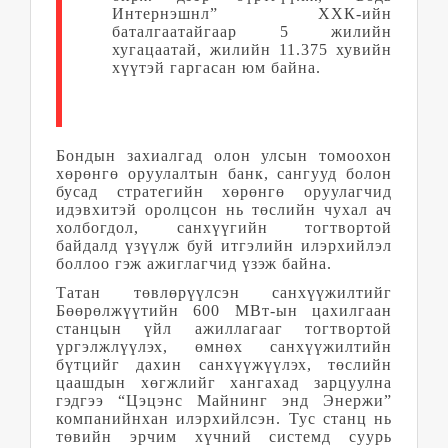
Интернэшнл” ХХК-ийн
баталгаатайгаар 5 жилийн
хугацаатай, жилийн 11.375 хувийн
хүүтэй гаргасан юм байна.
Бондын захиалгад
олон улсын
томоохон
хөрөнгө оруулалтын банк, сангууд болон
бусад стратегийн хөрөнгө оруулагчид
идэвхитэй оролцсон нь төслийн чухал ач
холбогдол, санхүүгийн тогтвортой
байдалд үзүүлж буй итгэлийн илэрхийлэл
боллоо гэж ажиглагчид үзэж байна.
Татан төвлөрүүлсэн санхүүжилтийг
Бөөрөлжүүтийн 600 МВт-ын цахилгаан
станцын үйл ажиллагааг тогтвортой
үргэлжлүүлэх, өмнөх санхүүжилтийн
бүтцийг дахин санхүүжүүлэх, төслийн
цаашдын хөгжлийг хангахад зарцуулна
гэдгээ “Цэцэнс Майнинг энд Энержи”
компанийнхан илэрхийлсэн. Тус станц нь
төвийн эрчим хүчний системд суурь