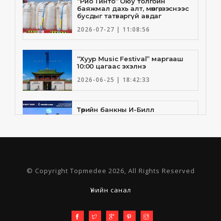
“Рио Тинто” Оюу толгойн
баяжмал дахь алт, мөнгө, зэснээс
бусдыг татваргүй авдаг
2026-07-27 | 11:08:56
“Хуур Music Festival” маргааш
10:00 цагаас эхэлнэ
2026-06-25 | 18:42:33
Төрийн банкны И-Билл
үйлчилгээнд Голомт банк
нэгдлээ
2026-06-25 | 9:33:55
Төрийн банк, Санхүү Эдийн
© Copyright Topmedee 2026, All Rights Reserved
Засгийн Их Сургууль хамтын
ажиллагааны санамж бичгээ
шинэчлэн байгууллаа
Үнийн санал
2026-06-23 | 16:30:21