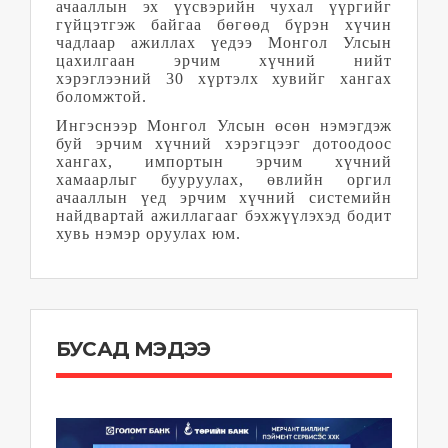
ачааллын эх үүсвэрийн чухал үүргийг
гүйцэтгэж байгаа бөгөөд бүрэн хүчин
чадлаар ажиллах үедээ Монгол Улсын
цахилгаан эрчим хүчний нийт
хэрэглээний 30 хүртэлх хувийг хангах
боломжтой.
Ингэснээр Монгол Улсын өсөн нэмэгдэж
буй эрчим хүчний хэрэгцээг дотоодоос
хангах, импортын эрчим хүчний
хамаарлыг бууруулах, өвлийн оргил
ачааллын үед эрчим хүчний системийн
найдвартай ажиллагааг бэхжүүлэхэд бодит
хувь нэмэр оруулах юм.
БУСАД МЭДЭЭ