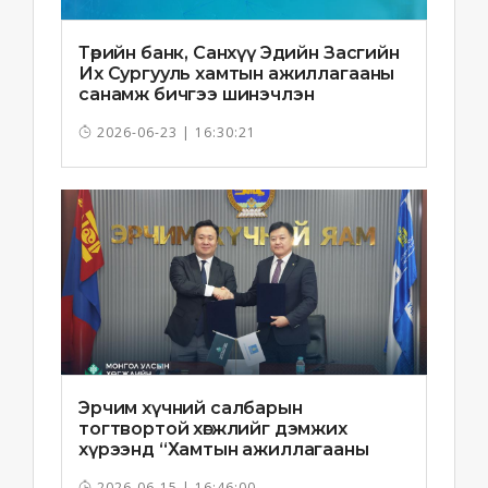
Төрийн банк, Санхүү Эдийн Засгийн
Их Сургууль хамтын ажиллагааны
санамж бичгээ шинэчлэн
байгууллаа
2026-06-23 | 16:30:21
Эрчим хүчний салбарын
тогтвортой хөгжлийг дэмжих
хүрээнд “Хамтын ажиллагааны
санамж бичиг”-ийг байгууллаа
2026-06-15 | 16:46:00