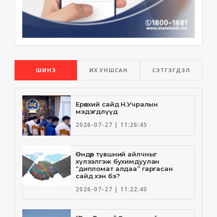
ШИНЭ
ИХ УНШСАН
СЭТГЭГДЭЛ
Ерөнхий сайд Н.Учралын
мэдэгдлүүд
2026-07-27 | 11:26:45
Өндөр түвшний айлчныг
хүлээлгэж бухимдуулан
“дипломат алдаа” гаргасан
сайд хэн бэ?
2026-07-27 | 11:22:40