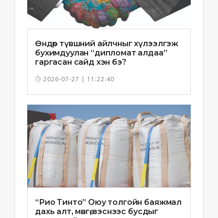
Өндөр түвшний айлчныг хүлээлгэж
бухимдуулан “дипломат алдаа”
гаргасан сайд хэн бэ?
2026-07-27 | 11:22:40
“Рио Тинто” Оюу толгойн баяжмал
дахь алт, мөнгө, зэснээс бусдыг