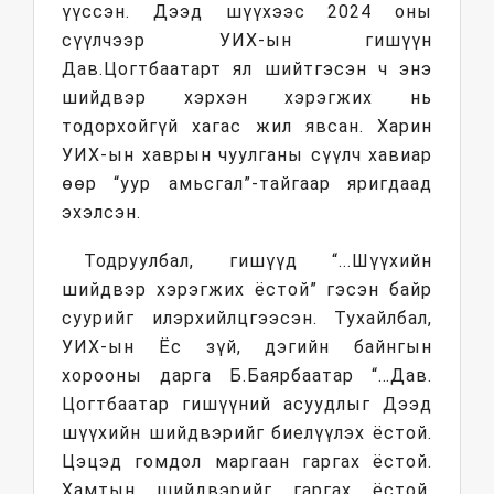
үүссэн. Дээд шүүхээс 2024 оны
сүүлчээр УИХ-ын гишүүн
Дав.Цогтбаатарт ял шийтгэсэн ч энэ
шийдвэр хэрхэн хэрэгжих нь
тодорхойгүй хагас жил явсан. Харин
УИХ-ын хаврын чуулганы сүүлч хавиар
өөр “уур амьсгал”-тайгаар яригдаад
эхэлсэн.
Тодруулбал, гишүүд “...Шүүхийн
шийдвэр хэрэгжих ёстой” гэсэн байр
суурийг илэрхийлцгээсэн. Тухайлбал,
УИХ-ын Ёс зүй, дэгийн байнгын
хорооны дарга Б.Баярбаатар “…Дав.
Цогтбаатар гишүүний асуудлыг Дээд
шүүхийн шийдвэрийг биелүүлэх ёстой.
Цэцэд гомдол маргаан гаргах ёстой.
Хамтын шийдвэрийг гаргах ёстой.