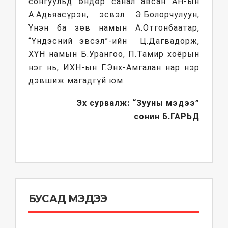
сонгуульд өндөр санал авсан АН-ын
А.Адьяасүрэн, эсвэл Э.Болорчулуун,
Үнэн ба зөв намын А.Отгонбаатар,
“Үндэсний эвсэл”-ийн Ц.Дагвадорж,
ХҮН намын Б.Урангоо, П.Тамир хоёрын
нэг нь, ИХН-ын Г.Энх-Амгалан нар нэр
дэвшиж магадгүй юм.
Эх сурвалж: “Зууны мэдээ”
сонин
Б.ГАРЬД
БУСАД МЭДЭЭ