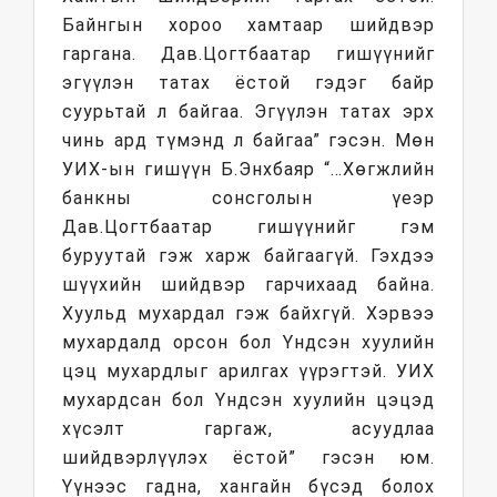
Байнгын хороо хамтаар шийдвэр
гаргана. Дав.Цогтбаатар гишүүнийг
эгүүлэн татах ёстой гэдэг байр
суурьтай л байгаа. Эгүүлэн татах эрх
чинь ард түмэнд л байгаа” гэсэн. Мөн
УИХ-ын гишүүн Б.Энхбаяр “…Хөгжлийн
банкны сонсголын үеэр
Дав.Цогтбаатар гишүүнийг гэм
буруутай гэж харж байгаагүй. Гэхдээ
шүүхийн шийдвэр гарчихаад байна.
Хуульд мухардал гэж байхгүй. Хэрвээ
мухардалд орсон бол Үндсэн хуулийн
цэц мухардлыг арилгах үүрэгтэй. УИХ
мухардсан бол Үндсэн хуулийн цэцэд
хүсэлт гаргаж, асуудлаа
шийдвэрлүүлэх ёстой” гэсэн юм.
Үүнээс гадна, хангайн бүсэд болох