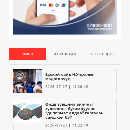
ШИНЭ
ИХ УНШСАН
СЭТГЭГДЭЛ
Ерөнхий сайд Н.Учралын
мэдэгдлүүд
2026-07-27 | 11:26:45
Өндөр түвшний айлчныг
хүлээлгэж бухимдуулан
“дипломат алдаа” гаргасан
сайд хэн бэ?
2026-07-27 | 11:22:40