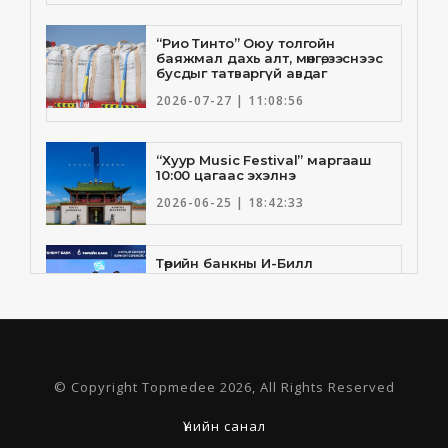
“Рио Тинто” Оюу толгойн
баяжмал дахь алт, мөнгө, зэснээс
бусдыг татваргүй авдаг
2026-07-27 | 11:08:56
“Хуур Music Festival” маргааш
10:00 цагаас эхэлнэ
2026-06-25 | 18:42:33
Төрийн банкны И-Билл
үйлчилгээнд Голомт банк
нэгдлээ
2026-06-25 | 9:33:55
Төрийн банк, Санхүү Эдийн
© Copyright Topmedee 2026, All Rights Reserved
Засгийн Их Сургууль хамтын
ажиллагааны санамж бичгээ
шинэчлэн байгууллаа
Үнийн санал