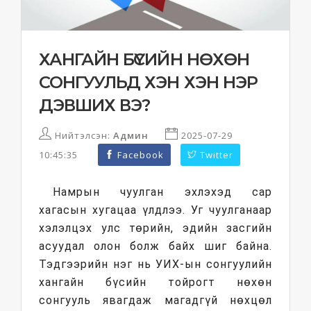
ХАНГАЙН БҮСИЙН НӨХӨН
СОНГУУЛЬД ХЭН ХЭН НЭР
ДЭВШИХ ВЭ?
Нийтэлсэн:
Админ
2025-07-29
10:45:35
Facebook
Twitter
Намрын чуулган эхлэхэд сар
хагасын хугацаа үлдлээ. Уг чуулганаар
хэлэлцэх улс төрийн, эдийн засгийн
асуудал олон болж байх шиг байна.
Тэдгээрийн нэг нь УИХ-ын сонгуулийн
хангайн бүсийн тойрогт нөхөн
сонгууль явагдаж магадгүй нөхцөл