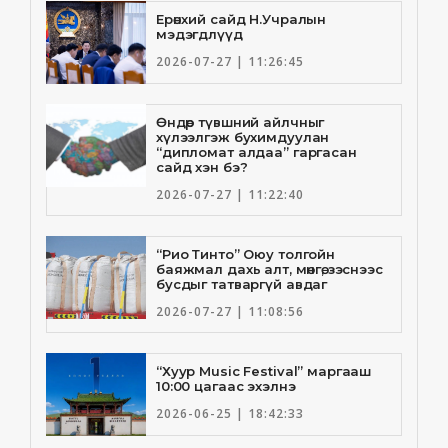
Ерөнхий сайд Н.Учралын
мэдэгдлүүд
2026-07-27 | 11:26:45
Өндөр түвшний айлчныг
хүлээлгэж бухимдуулан
“дипломат алдаа” гаргасан
сайд хэн бэ?
2026-07-27 | 11:22:40
“Рио Тинто” Оюу толгойн
баяжмал дахь алт, мөнгө, зэснээс
бусдыг татваргүй авдаг
2026-07-27 | 11:08:56
“Хуур Music Festival” маргааш
10:00 цагаас эхэлнэ
2026-06-25 | 18:42:33