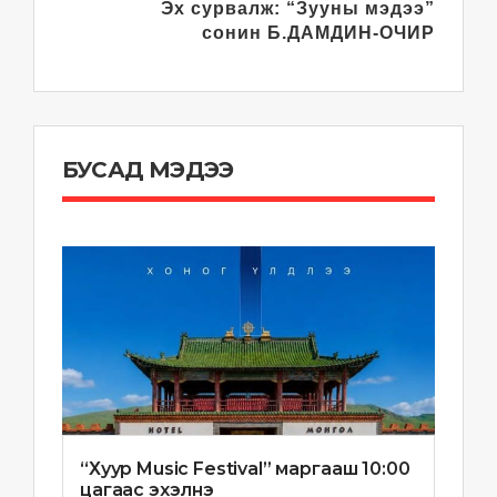
Эх сурвалж: “Зууны мэдээ”
сонин
Б.ДАМДИН-ОЧИР
БУСАД МЭДЭЭ
“Хуур Music Festival” маргааш 10:00
цагаас эхэлнэ