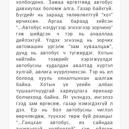
холбогдоно. Замаа өргөтгөөд автобус
давхиулах боломж алга. Газар байхгүй.
Бүгдийг нь зараад төлөвлөлтгүй “хот”
өрчихсөн. Аргаа бараад хийсэн
“...Автобус нэгдүгээр эгнээгээр зорчино”
гэж шийдсэн ч тэр нь ачааллаа
дийлэхгүй. Үлдэх эгнээнд нь зорчих
автомашин үргэлж “зам хуваалцаж”,
дүнд нь автобус ч түгжирдэг. Хотын
нийтийн тээврийг хэрэгжүүлдэг
автобусны худалдан авалтад хүртэл
хулгай, авлига нүүрлэчихсэн. Тэр нь ил
болоод хууль хяналтынхан шалгаж
байна. Хотын үе үеийн албан
тушаалтнуудтай хариуцлага ярихаар
болчихоод байна. Яг үнэндээ, ингэлээ
гээд зам өргөсөж, газар нэмэгдэхгүй л
дээ. Ер нь бол автобусны чиглэл
өөрчлөгдөж, түүнээс төрж буй реакцыг
“...Ганцхан автобус, их сайндаа
түгжрэлтэй холбоотой” гэж ойлгож