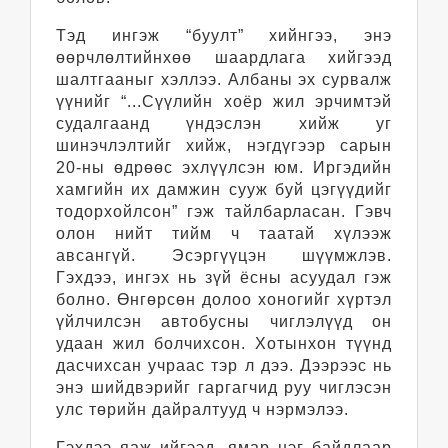
Тэд ингэж “буулт” хийнгээ, энэ
өөрчлөлтийнхөө шаардлага хийгээд
шалтгааныг хэллээ. Албаны эх сурвалж
үүнийг “...Сүүлийн хоёр жил эрчимтэй
судалгаанд үндэслэн хийж уг
шинэчлэлтийг хийж, нэгдүгээр сарын
20-ны өдрөөс эхлүүлсэн юм. Иргэдийн
хамгийн их дамжин сууж буй цэгүүдийг
тодорхойлсон” гэж тайлбарласан. Гэвч
олон нийт тийм ч таатай хүлээж
авсангүй. Эсэргүүцэн шүүмжлэв.
Гэхдээ, ингэх нь зүй ёсны асуудал гэж
болно. Өнгөрсөн долоо хоногийг хүртэл
үйлчилсэн автобусны чиглэлүүд он
удаан жил болчихсон. Хотынхон түүнд
дасчихсан учраас тэр л дээ. Дээрээс нь
энэ шийдвэрийг гаргагчид руу чиглэсэн
улс төрийн дайралтууд ч нэрмэлээ.
Гэхдээ яаж ийгээд, ямар нэг байдлаар