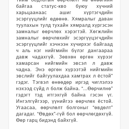
байгаа статус-кво буюу хүчний
харьцаанаас ашиг хүртэгчдийн
эсэргүүцлийг өдөөнө. Хямралыг даван
туулахын тулд тухайн хямралд хүргэсэн
замналыг өөрчлөх хэрэгтэй. Хөгжлийн
замналыг өөрчлөхийг эсэргүүцэгчдийн
эсэргүүцлийг хэчнээн хүчирхэг байгаад
ч аль нэг нийгмийн бүлэг дангаараа
давж чадахгүй. Зөвхөн өргөн хүрээг
хамарсан нийгмийн эвсэл л давж
чадна. Энэ өргөн хүрээтэй нийгмийн
эвслийг байгуулахдаа хамтрах л ёстой”
гэдэг. Тэгвэл өнөөдөр иргэд чиглэлээ
нэхээд сүйд л болж байна. “...Өөрчилнө”
гэдэгт тэд итгэхгүй байна гэсэн үг.
Ингэлгүйгээр, үүнийгээ өөрчлөх ёстой.
Угаасаа, өөрчлөлт болгоныг “өвдөлт”
дагадаг. “Өвдөх”-гүй бол өөрчлөгдөхгүй.
Өөр гарц бидэнд байхгүй.