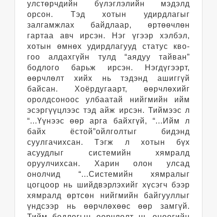
улстөрчдийн бүлэглэлийн мэдэлд
орсон. Тэд хотын удирдлагыг
залгамжлах байдлаар, өртөөчлөн
гартаа авч ирсэн. Нэг үгээр хэлбэл,
хотын өмнөх удирдлагууд статус кво-
гоо алдахгүйн тулд “аядуу тайван”
бодлого барьж ирсэн. Нэгдүгээрт,
өөрчлөлт хийх нь тэдэнд ашиггүй
байсан. Хоёрдугаарт, өөрчлөхийг
оролдсоноос улбаатай нийгмийн ийм
эсэргүүцлээс тэд айж ирсэн. Тиймээс л
“...Үүнээс өөр арга байхгүй, “...Ийм л
байх ёстой”ойлголтыг бидэнд
суулгачихсан. Тэгж л хотын бүх
асуудлыг системийн хямралд
оруулчихсан. Харин олон улсад
онолчид “...Системийн хямралыг
цогцоор нь шийдвэрлэхийг хүсэгч бээр
хямралд өртсөн нийгмийн байгууллыг
үндсээр нь өөрчлөхөөс өөр замгүй.
Тийм бодлогын өөрчлөлт нь өнөөгийн