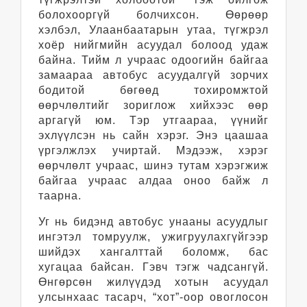
болохооргүй болчихсон. Өөрөөр
хэлбэл, Улаанбаатарын утаа, түгжрэл
хоёр нийгмийн асуудал болоод удаж
байна. Тийм л учраас одоогийн байгаа
замаараа автобус асуудалгүй зорчих
бодитой бөгөөд тохиромжтой
өөрчлөлтийг зориглож хийхээс өөр
аргагүй юм. Тэр утгаараа, үүнийг
эхлүүлсэн нь сайн хэрэг. Энэ цаашаа
үргэлжлэх учиртай. Мэдээж, хэрэг
өөрчлөлт учраас, шинэ тутам хэрэгжиж
байгаа учраас алдаа оноо байж л
таарна.
Уг нь бидэнд автобус унааны асуудлыг
ингэтэл томруулж, ужигруулахгүйгээр
шийдэх хангалттай боломж, бас
хугацаа байсан. Гэвч тэгж чадсангүй.
Өнгөрсөн жилүүдэд хотын асуудал
улсынхаас тасарч, “хот”-оор овоглосон