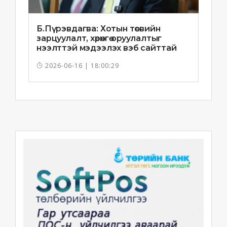
Б.Пүрэвдагва: Хотын төсвийн
зарцуулалт, хөрөнгө оруулалтыг
нээлттэй мэдээлэх вэб сайттай
болно
2026-06-16 | 18:00:29