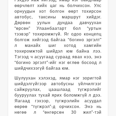
өөрчлөлт хийх цаг нь болчихсон. Улс
орнуудын хот болгон өөрт тохирсон
автобус, таксины маршрут хийдэг.
Дөрвөн уулын дундаа давчуухан
“өрсөн” Улаанбаатарт бол “уртын
тээвэр” тохиромжгүй. Яг одоо концепц
болгож хийгээд байгаа “богино эргэлт”
л манайх шиг хотод хамгийн
тохиромжтой шийдэл юм байна лээ.
Тэгээд ч асуугаад сураад явах нээ, энэ
“богино эргэлт”-ийг нэг өглөө босоод л
шийдчихээгүй байгаа юм.
Шулуухан хэлэхэд, ямар нэг зоригтой
шийдэлгүйгээр автобусны үйлчилгээг
сайжруулах, цаашлаад түгжрэлийг
бууруулах тухай ярих боломжгүй л дээ.
Яагаад гэхээр, түгжрэлийн асуудал
өөрөө “түгжрэл”-д орчихсон. Энэ нь
нөгөө л “өнгөрсөн 30 жил”-тэй