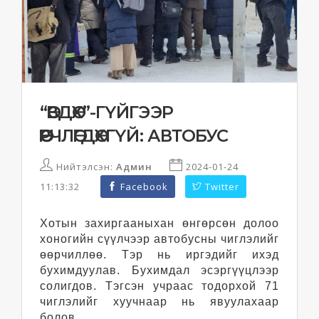
“ӨВДӨХ”-ГҮЙГЭЭР
ӨӨРЧЛӨГДӨХГҮЙ: АВТОБУС
Нийтэлсэн:
Админ
2024-01-24
11:13:32
Facebook
Twitter
Хотын захиргааныхан өнгөрсөн долоо
хоногийн сүүлчээр автобусны чиглэлийг
өөрчиллөө. Тэр нь иргэдийг ихэд
бухимдуулав. Бухимдал эсэргүүцлээр
солигдов. Тэгсэн учраас тодорхой 71
чиглэлийг хуучнаар нь явуулахаар
болов.