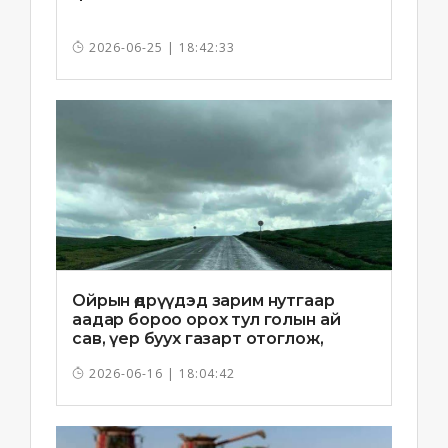
2026-06-25 | 18:42:33
Ойрын өдрүүдэд зарим нутгаар
аадар бороо орох тул голын ай
сав, үер буух газарт отоглож,
хоноглохгүй байхыг зөвлөв
2026-06-16 | 18:04:42