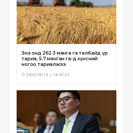
Энэ онд 262.3 мянга га талбайд үр
тариа, 5.7 мянган га-д хүнсний
ногоо тариалжээ
2026-06-16 | 18:02:27