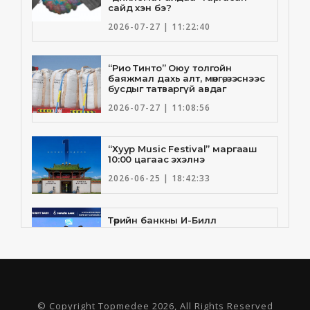
сайд хэн бэ?
2026-07-27 | 11:22:40
“Рио Тинто” Оюу толгойн
баяжмал дахь алт, мөнгө, зэснээс
бусдыг татваргүй авдаг
2026-07-27 | 11:08:56
“Хуур Music Festival” маргааш
10:00 цагаас эхэлнэ
2026-06-25 | 18:42:33
Төрийн банкны И-Билл
үйлчилгээнд Голомт банк
нэгдлээ
2026-06-25 | 9:33:55
Төрийн банк, Санхүү Эдийн
© Copyright Topmedee 2026, All Rights Reserved