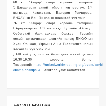
68 кг: “Алдар” спорт хорооны тамирчин
Э.Даваанасан эхний тойрогт гоц мөргөж, 1/4
шигшээд Казахстаны Валерия Гончарова,
БНХАУ-ын Ван Ян нарын ялсантай хүч үзнэ.
76 кг: “Алдар” спорт хорооны тамирчин
Г.Ариунжаргал 1/8 шигшээд Туркийн Айсегул
Озбегетэй барилдахаар болжээ. Туркийн
бөхийг аргалчихвал шөвгийн наймд БНХАУ-ын
Хуан Юанюан, Украины Анна Тисличенко нарын
ялсантай хүч үзэх юм.
ДАШТ-ий урьдчилсан барилдаан манай цагаар
16:30-19:30 хооронд болно.
Тэмцээнийг
https://unitedworldwrestling.org/event/world-
championships-31
линкээр үзэх боломжтой.
БУСАД МЭДЭЭ