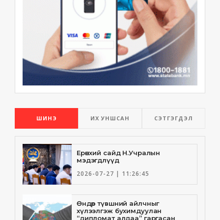
ШИНЭ
ИХ УНШСАН
СЭТГЭГДЭЛ
Ерөнхий сайд Н.Учралын
мэдэгдлүүд
2026-07-27 | 11:26:45
Өндөр түвшний айлчныг
хүлээлгэж бухимдуулан
“дипломат алдаа” гаргасан