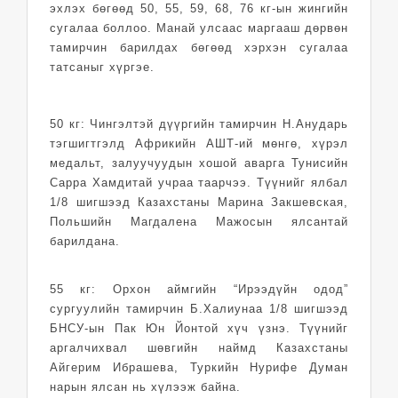
эхлэх бөгөөд 50, 55, 59, 68, 76 кг-ын жингийн
сугалаа боллоо. Манай улсаас маргааш дөрвөн
тамирчин барилдах бөгөөд хэрхэн сугалаа
татсаныг хүргэе.
50 кг: Чингэлтэй дүүргийн тамирчин Н.Анударь
тэгшигтгэлд Африкийн АШТ-ий мөнгө, хүрэл
медальт, залуучуудын хошой аварга Тунисийн
Сарра Хамдитай учраа таарчээ. Түүнийг ялбал
1/8 шигшээд Казахстаны Марина Закшевская,
Польшийн Магдалена Мажосын ялсантай
барилдана.
55 кг: Орхон аймгийн “Ирээдүйн одод”
сургуулийн тамирчин Б.Халиунаа 1/8 шигшээд
БНСУ-ын Пак Юн Йонтой хүч үзнэ. Түүнийг
аргалчихвал шөвгийн наймд Казахстаны
Айгерим Ибрашева, Туркийн Нурифе Думан
нарын ялсан нь хүлээж байна.