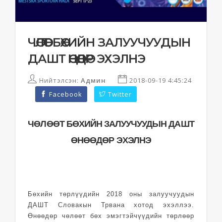
ЧӨЛӨӨТ БӨХИЙН ЗАЛУУЧУУДЫН
ДАШТ ӨНӨӨДӨР ЭХЭЛНЭ
Нийтэлсэн:
Админ
2018-09-19 4:45:24
Facebook
Twitter
ЧӨЛӨӨТ БӨХИЙН ЗАЛУУЧУУДЫН ДАШТ
ӨНӨӨДӨР ЭХЭЛНЭ
Бөхийн төрлүүдийн 2018 оны залуучуудын
ДАШТ Словакын Трвана хотод эхэллээ.
Өнөөдөр чөлөөт бөх эмэгтэйчүүдийн төрлөөр