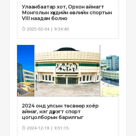
Улаанбаатар хот, Орхон аймагт
Монголын хүүхдийн өвлийн спортын
VIII наадам болно
2025-02-04 | 9:34:40
2024 онд улсын төсвөөр хоёр
аймаг, нэг дүүрэгт спорт
цогцолборын барилгыг
ашиглалтад орууллаа
2024-12-18 | 9:51:15