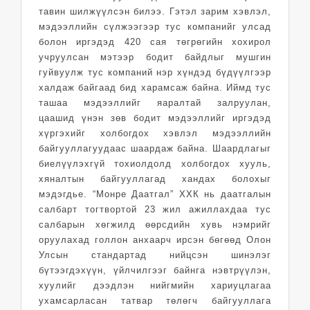
тавин шилжүүлсэн билээ. Гэтэл зарим хэвлэл,
мэдээллийн сүлжээгээр тус компанийг улсад
болон иргэдэд 420 сая төгрөгийн хохирол
учруулсан мэтээр бодит байдлыг мушгин
гуйвуулж тус компаний нэр хүндэд бүдүүлгээр
халдаж байгаад бид харамсаж байна. Иймд тус
ташаа мэдээллийг яаралтай залруулан,
цаашид үнэн зөв бодит мэдээллийг иргэдэд
хүргэхийг холбогдох хэвлэл мэдээллийн
байгууллагуудаас шаардаж байна. Шаардлагыг
биелүүлэхгүй тохиолдолд холбогдох хууль,
хяналтын байгууллагад хандах болохыг
мэдэгдье. “Монре Даатгал” ХХК нь даатгалын
салбарт тогтвортой 23 жил ажиллахдаа тус
салбарын хөгжилд өөрсдийн хувь нэмрийг
оруулахад голлон анхаарч ирсэн бөгөөд Олон
Улсын стандартад нийцсэн шинэлэг
бүтээгдэхүүн, үйлчилгээг байнга нэвтрүүлэн,
хуулийг дээдлэн нийгмийн хариуцлагаа
ухамсарласан татвар төлөгч байгууллага