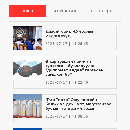
ШИНЭ
ИХ УНШСАН
СЭТГЭГДЭЛ
Ерөнхий сайд Н.Учралын
мэдэгдлүүд
2026-07-27 | 11:26:45
Өндөр түвшний айлчныг
хүлээлгэж бухимдуулан
“дипломат алдаа” гаргасан
сайд хэн бэ?
2026-07-27 | 11:22:40
“Рио Тинто” Оюу толгойн
баяжмал дахь алт, мөнгө, зэснээс
бусдыг татваргүй авдаг
2026-07-27 | 11:08:56