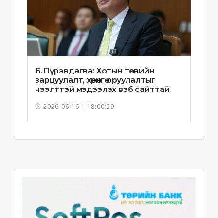
Б.Пүрэвдагва: Хотын төсвийн
зарцуулалт, хөрөнгө оруулалтыг
нээлттэй мэдээлэх вэб сайттай
болно
2026-06-16 | 18:00:29