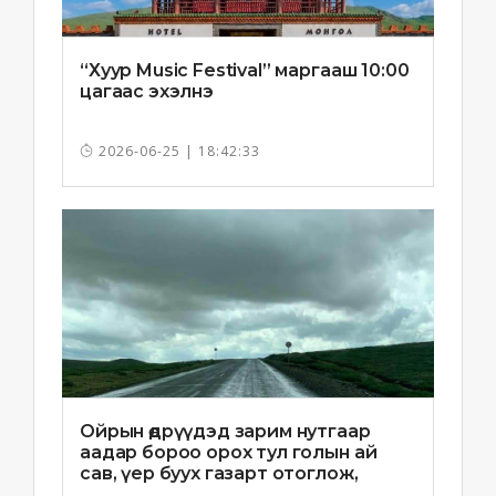
“Хуур Music Festival” маргааш 10:00
цагаас эхэлнэ
2026-06-25 | 18:42:33
Ойрын өдрүүдэд зарим нутгаар
аадар бороо орох тул голын ай
сав, үер буух газарт отоглож,
хоноглохгүй байхыг зөвлөв