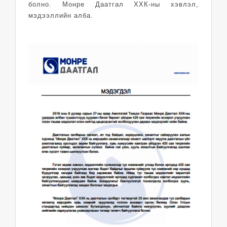
болно. Монре Даатгал ХХК-ны хэвлэл,
мэдээллийн алба.