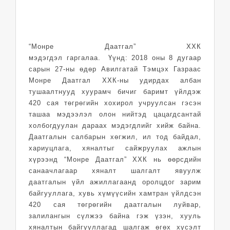
“Монре Даатгал” ХХК
мэдэгдэл гаргалаа. Үүнд: 2018 оны 8 дугаар
сарын 27-ны өдөр Авилгатай Тэмцэх Газраас
Монре Даатгал ХХК-ны удирдах албан
тушаалтнууд хуурамч бичиг баримт үйлдэж
420 сая төгрөгийн хохирол учруулсан гэсэн
ташаа мэдээлэл олон нийтэд цацагдсантай
холбогдуулан дараах мэдэгдлийг хийж байна.
Даатгалын салбарын хөгжил, ил тод байдал,
хариуцлага, хяналтыг сайжруулах ажлын
хүрээнд “Монре Даатгал” ХХК нь өөрсдийн
санаачлагаар хяналт шалгалт явуулж
даатгалын үйл ажиллагаанд оролцдог зарим
байгууллага, хувь хүмүүсийн хамтран үйлдсэн
420 сая төгрөгийн даатгалын луйвар,
залилангын сүлжээ байна гэж үзэн, хууль
хяналтын байгууллагад шалгаж өгөх хүсэлт