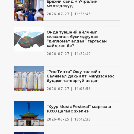
Ерөнхий сайд Н.Учралын
мэдэгдлүүд
2026-07-27 | 11:26:45
Өндөр түвшний айлчныг
хүлээлгэж бухимдуулан
“дипломат алдаа” гаргасан
сайд хэн бэ?
2026-07-27 | 11:22:40
“Рио Тинто” Оюу толгойн
баяжмал дахь алт, мөнгө, зэснээс
бусдыг татваргүй авдаг
2026-07-27 | 11:08:56
“Хуур Music Festival” маргааш
10:00 цагаас эхэлнэ
2026-06-25 | 18:42:33