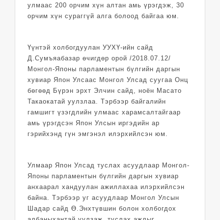
улмаас 200 орчим хүн алтан амь үрэгдэж, 30
орчим хүн сураггүй алга болоод байгаа юм.
Үүнтэй холбогдуулан УУХҮ-ийн сайд
Д.Сумъяабазар өчигдөр орой /2018.07.12/
Монгол-Японы парламентын бүлгийн даргын
хувиар Япон Улсаас Монгол Улсад суугаа Онц
бөгөөд Бүрэн эрхт Элчин сайд, ноён Масато
Такаокатай уулзлаа. Тэрбээр байгалийн
гамшигт үзэгдлийн улмаас харамсалтайгаар
амь үрэгдсэн Япон Улсын иргэдийн ар
гэрийхэнд гүн эмгэнэл илэрхийлсэн юм.
Улмаар Япон Улсад туслах асуудлаар Монгол-
Японы парламентын бүлгийн даргын хувиар
анхаарал хандуулан ажиллахаа илэрхийлсэн
байна. Тэрбээр уг асуудлаар Монгол Улсын
Шадар сайд Ө.Энхтүвшин болон холбогдох
албаныхантай уулзаж, туслах ажлыг