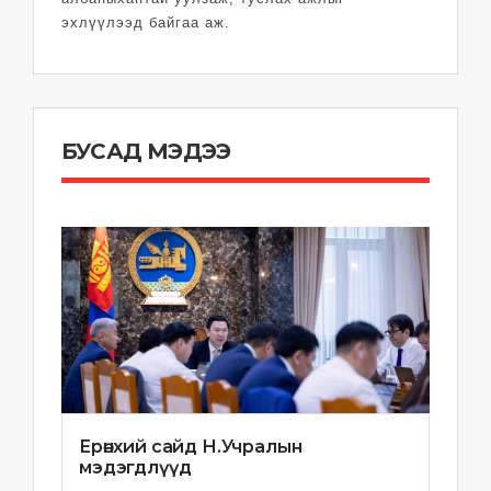
эхлүүлээд байгаа аж.
БУСАД МЭДЭЭ
Ерөнхий сайд Н.Учралын
мэдэгдлүүд