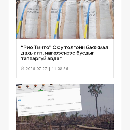
“Рио Тинто” Оюу толгойн баяжмал
дахь алт, мөнгө, зэснээс бусдыг
татваргүй авдаг
2026-07-27 | 11:08:56