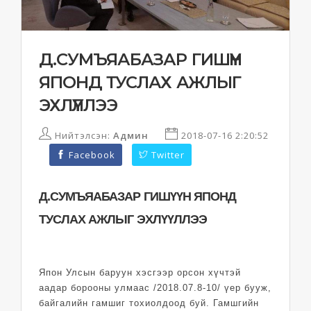
Д.СУМЪЯАБАЗАР ГИШҮҮН
ЯПОНД ТУСЛАХ АЖЛЫГ
ЭХЛҮҮЛЛЭЭ
Нийтэлсэн:
Админ
2018-07-16 2:20:52
Facebook
Twitter
Д.СУМЪЯАБАЗАР ГИШҮҮН ЯПОНД
ТУСЛАХ АЖЛЫГ ЭХЛҮҮЛЛЭЭ
Япон Улсын баруун хэсгээр орсон хүчтэй
аадар борооны улмаас /2018.07.8-10/ үер бууж,
байгалийн гамшиг тохиолдоод буй. Гамшгийн