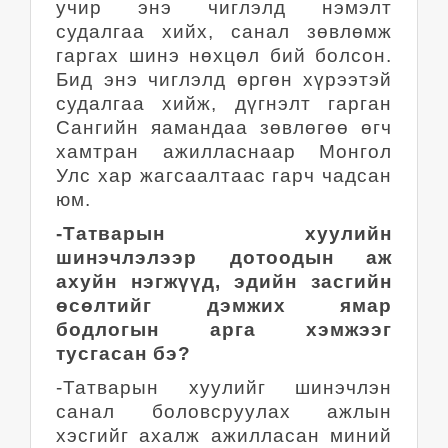
учир энэ чиглэлд нэмэлт
судалгаа хийх, санал зөвлөмж
гаргах шинэ нөхцөл бий болсон.
Бид энэ чиглэлд өргөн хүрээтэй
судалгаа хийж, дүгнэлт гарган
Сангийн яамандаа зөвлөгөө өгч
хамтран ажилласнаар Монгол
Улс хар жагсаалтаас гарч чадсан
юм.
-Татварын хуулийн
шинэчлэлээр дотоодын аж
ахуйн нэгжүүд, эдийн засгийн
өсөлтийг дэмжих ямар
бодлогын арга хэмжээг
тусгасан бэ?
-Татварын хуулийг шинэчлэн
санал боловсруулах ажлын
хэсгийг ахалж ажилласан миний