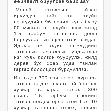
өөрчлөлт оруулсан байх аа?
-Манай татварын тайлан
ирүүлдэг нийт аж ахуйн
нэгжүүдийн 96 орчим хувь буюу
90 мянган аж ахуйн нэгж жилд
1.5 тэрбум төгрөгөөс доош
борлуулалтын орлоготой байдаг.
Эдгээр аж ахуйн нэгжүүдийн
татварын ачааллыг үндсэндээ
нэг хувь болгон бууруулж, жилд
дөрөв бус хоёр удаа тайлан
гаргах бололцоог бүрдүүллээ.
Ингэхдээ 300 сая төгрөг хүртэлх
татвар ногдох орлоготой бол нэг
хувиар татвараа төлөх, 300
саяас 1.5 тэрбум төгрөгийн
татвар ногдох орлоготой бол 10
хувиар татвараа төлөх, төлсөн