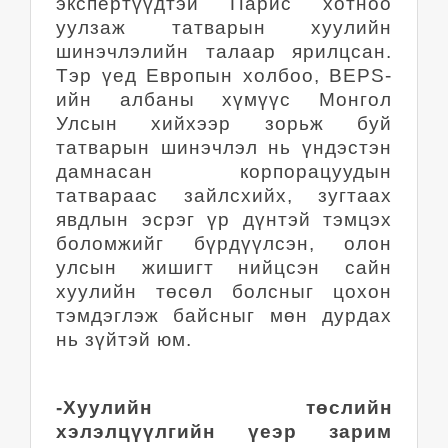
экспертүүдтэй Парис хотноо
уулзаж татварын хуулийн
шинэчлэлийн талаар ярилцсан.
Тэр үед Европын холбоо, BEPS-
ийн албаны хүмүүс Монгол
Улсын хийхээр зорьж буй
татварын шинэчлэл нь үндэстэн
дамнасан корпорацуудын
татвараас зайлсхийх, зугтаах
явдлын эсрэг үр дүнтэй тэмцэх
боломжийг бүрдүүлсэн, олон
улсын жишигт нийцсэн сайн
хуулийн төсөл болсныг цохон
тэмдэглэж байсныг мөн дурдах
нь зүйтэй юм.
-Хуулийн төслийн
хэлэлцүүлгийн үеэр зарим