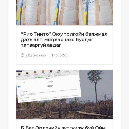
“Рио Тинто” Оюу толгойн баяжмал
дахь алт, мөнгө, зэснээс бусдыг
татваргүй авдаг
2026-07-27 | 11:08:56
Б.Бат-Эрдэнийн зүтгүүлж буй Ойн