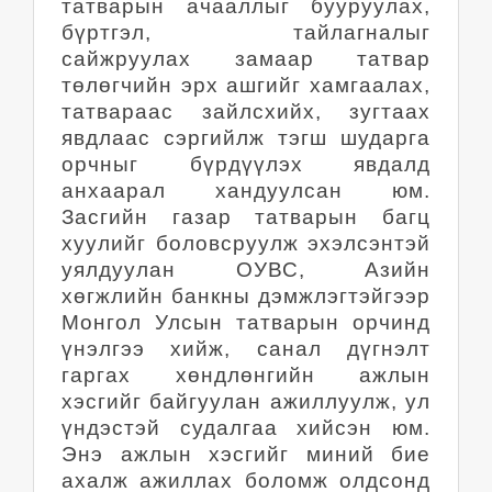
татварын ачааллыг бууруулах,
бүртгэл, тайлагналыг
сайжруулах замаар татвар
төлөгчийн эрх ашгийг хамгаалах,
татвараас зайлсхийх, зугтаах
явдлаас сэргийлж тэгш шударга
орчныг бүрдүүлэх явдалд
анхаарал хандуулсан юм.
Засгийн газар татварын багц
хуулийг боловсруулж эхэлсэнтэй
уялдуулан ОУВС, Азийн
хөгжлийн банкны дэмжлэгтэйгээр
Монгол Улсын татварын орчинд
үнэлгээ хийж, санал дүгнэлт
гаргах хөндлөнгийн ажлын
хэсгийг байгуулан ажиллуулж, ул
үндэстэй судалгаа хийсэн юм.
Энэ ажлын хэсгийг миний бие
ахалж ажиллах боломж олдсонд