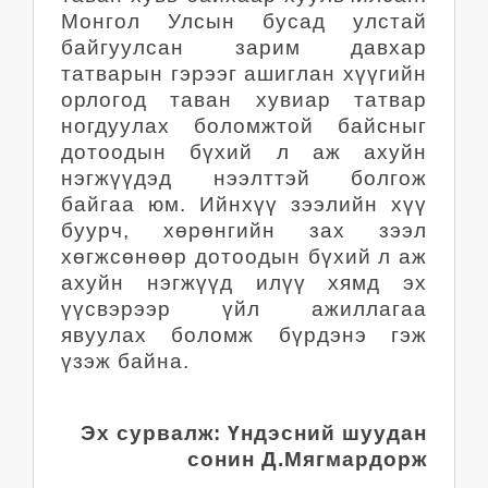
Монгол Улсын бусад улстай
байгуулсан зарим давхар
татварын гэрээг ашиглан хүүгийн
орлогод таван хувиар татвар
ногдуулах боломжтой байсныг
дотоодын бүхий л аж ахуйн
нэгжүүдэд нээлттэй болгож
байгаа юм. Ийнхүү зээлийн хүү
буурч, хөрөнгийн зах зээл
хөгжсөнөөр дотоодын бүхий л аж
ахуйн нэгжүүд илүү хямд эх
үүсвэрээр үйл ажиллагаа
явуулах боломж бүрдэнэ гэж
үзэж байна.
Эх сурвалж: Үндэсний шуудан
сонин Д.Мягмардорж