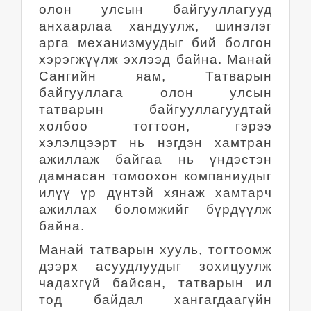
олон улсын байгууллагууд
анхаарлаа хандуулж, шинэлэг
арга механизмуудыг бий болгон
хэрэгжүүлж эхлээд байна. Манай
Сангийн яам, Татварын
байгууллага олон улсын
татварын байгууллагуудтай
холбоо тогтоон, гэрээ
хэлэлцээрт нь нэгдэн хамтран
ажиллаж байгаа нь үндэстэн
дамнасан томоохон компаниудыг
илүү үр дүнтэй хянаж хамтарч
ажиллах боломжийг бүрдүүлж
байна.
Манай татварын хууль, тогтоомж
дээрх асуудлуудыг зохицуулж
чадахгүй байсан, татварын ил
тод байдал хангагдаагүйн