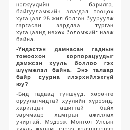
нэгжүүдийн барилга,
байгууламжийн элэгдэл тооцох
хугацааг 25 жил болгон бууруулж
гаргасан зардлаа түргэн
хугацаанд нөхөх боломжийг нээж
байна.
-Үндэстэн дамнасан гаднын
томоохон корпорацуудыг
дэмжсэн хууль боллоо гэх
шүүмжлэл байна. Энэ талаар
байр сууриа илэрхийлэхгүй
юу?
-Бид гадаад түншүүд, хөрөнгө
оруулагчидтай хуулийн хүрээнд,
харилцан ашигтай байх
зарчмаар хамтран ажиллах
учиртай. Мэдээж Монгол Улсын
хууль журам, гэрээ хэлэлцээрээ