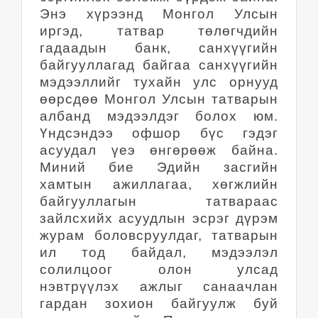
Энэ хүрээнд Монгол Улсын
иргэд, татвар төлөгчдийн
гадаадын банк, санхүүгийн
байгууллагад байгаа санхүүгийн
мэдээллийг тухайн улс орнууд
өөрсдөө Монгол Улсын татварын
албанд мэдээлдэг болох юм.
Үндсэндээ офшор бүс гэдэг
асуудал үеэ өнгөрөөж байна.
Миний бие Эдийн засгийн
хамтын ажиллагаа, хөгжлийн
байгууллагын татвараас
зайлсхийх асуудлын эсрэг дүрэм
журам боловсруулдаг, татварын
ил тод байдал, мэдээлэл
солилцоог олон улсад
нэвтрүүлэх ажлыг санаачлан
гардан зохион байгуулж буй