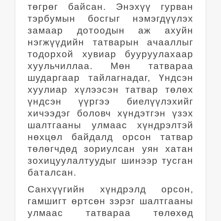
төгрөг байсан. Энэхүү гурван
тэрбумын босгыг нэмэгдүүлэх
замаар дотоодын аж ахуйн
нэгжүүдийн татварын ачааллыг
тодорхой хувиар бууруулахаар
хуульчиллаа. Мөн татвараа
шударгаар тайлагнадаг, Үндсэн
хуулиар хүлээсэн татвар төлөх
үндсэн үүргээ биелүүлэхийг
хичээдэг боловч хүндэтгэн үзэх
шалтгааны улмаас хүндрэлтэй
нөхцөл байдалд орсон татвар
төлөгчдөд зориулсан уян хатан
зохицуулалтуудыг шинээр тусган
баталсан.
Санхүүгийн хүндрэлд орсон,
гамшигт өртсөн зэрэг шалтгааны
улмаас татвараа төлөхөд