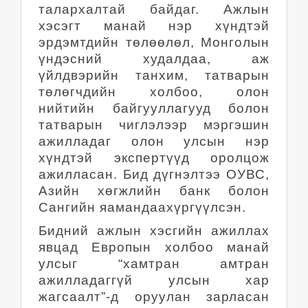
талархалтай байдаг. Ажлын
хэсэгт манай нэр хүндтэй
эрдэмтдийн төлөөлөл, Монголын
үндэсний худалдаа, аж
үйлдвэрийн танхим, татварын
төлөгчдийн холбоо, олон
нийтийн байгууллагууд болон
татварын чиглэлээр мэргэшин
ажилладаг олон улсын нэр
хүндтэй экспертүүд оролцож
ажилласан. Бид дүгнэлтээ ОУВС,
Азийн хөгжлийн банк болон
Сангийн яамандаахүргүүлсэн.
Бидний ажлын хэсгийн ажиллах
явцад Европын холбоо манай
улсыг “хамтран амтран
ажилладаггүй улсын хар
жагсаалт”-д оруулан зарласан