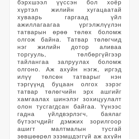
бэрхшээл үүссэн бол хоёр
хүртэл жилийн хугацаатай
хуваарь гаргаад үйл
ажиллагаагаа үргэлжлүүлэн
татварын өрөө төлөх боломж
олгож байна. Татвар төлөгчид
нэг жилийн дотор аливаа
торгууль, төлбөргүйгээр
тайлангаа залруулах боломж
олгоно. Аж ахуйн нэгж, иргэд
илүү төлсөн татварыг нэн
тэргүүнд буцаан олгох зэрэг
татвар төлөгчийн эрх ашгийг
хамгаалах шинэлэг зохицуулалт
олон тусгагдсан байгаа. Үүнээс
гадна үйлдвэрлэгч, баялаг
бүтээгчдийг дэмжих зорилгоор
ашигт малтмалын тусгай
зөвшөөрөл эзэмшдэггүй аж ахуйн