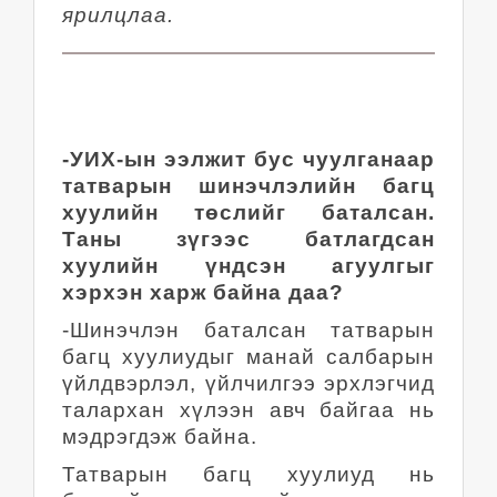
ярилцлаа.
-УИХ-ын ээлжит бус чуулганаар
татварын шинэчлэлийн багц
хуулийн төслийг баталсан.
Таны зүгээс батлагдсан
хуулийн үндсэн агуулгыг
хэрхэн харж байна даа?
-Шинэчлэн баталсан татварын
багц хуулиудыг манай салбарын
үйлдвэрлэл, үйлчилгээ эрхлэгчид
талархан хүлээн авч байгаа нь
мэдрэгдэж байна.
Татварын багц хуулиуд нь