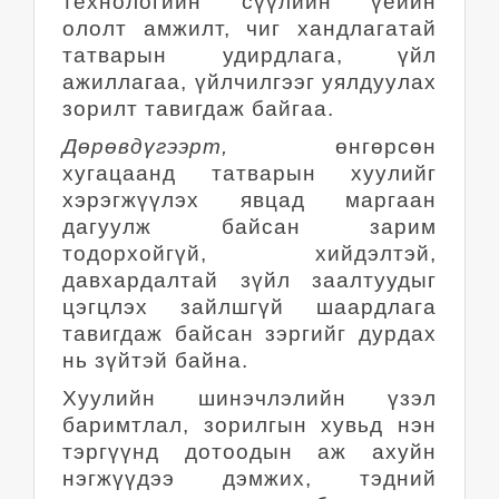
технологийн сүүлийн үеийн
ололт амжилт, чиг хандлагатай
татварын удирдлага, үйл
ажиллагаа, үйлчилгээг уялдуулах
зорилт тавигдаж байгаа.
Дөрөвдүгээрт,
өнгөрсөн
хугацаанд татварын хуулийг
хэрэгжүүлэх явцад маргаан
дагуулж байсан зарим
тодорхойгүй, хийдэлтэй,
давхардалтай зүйл заалтуудыг
цэгцлэх зайлшгүй шаардлага
тавигдаж байсан зэргийг дурдах
нь зүйтэй байна.
Хуулийн шинэчлэлийн үзэл
баримтлал, зорилгын хувьд нэн
тэргүүнд дотоодын аж ахуйн
нэгжүүдээ дэмжих, тэдний