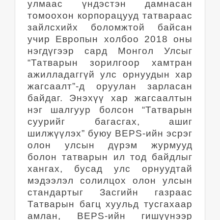
улмаас үндэстэн дамнасан
томоохон корпорацууд татвараас
зайлсхийх боломжтой байсан
учир Европын холбоо 2018 оны
нэгдүгээр сард Монгол Улсыг
“Татварын зорилгоор хамтран
ажилладаггүй улс орнуудын хар
жагсаалт”-д оруулан зарласан
байдаг. Энэхүү хар жагсаалтын
нэг шалгуур болсон “Татварын
суурийг багасгах, ашиг
шилжүүлэх” буюу BEPS-ийн эсрэг
олон улсын дүрэм журмууд
болон татварын ил тод байдлыг
хангах, бусад улс орнуудтай
мэдээлэл солилцох олон улсын
стандартыг Засгийн газраас
Татварын багц хуульд тусгахаар
амлан, BEPS-ийн гишүүнээр