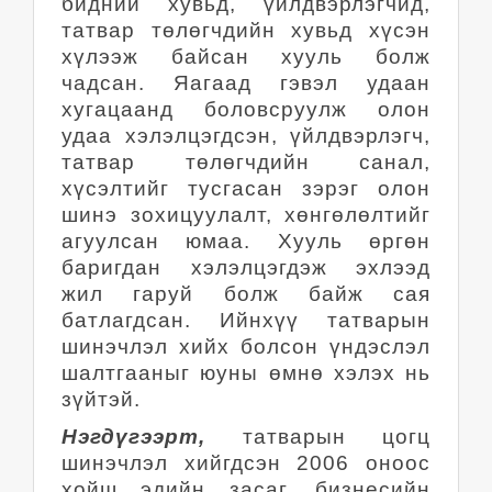
бидний хувьд, үйлдвэрлэгчид,
татвар төлөгчдийн хувьд хүсэн
хүлээж байсан хууль болж
чадсан. Яагаад гэвэл удаан
хугацаанд боловсруулж олон
удаа хэлэлцэгдсэн, үйлдвэрлэгч,
татвар төлөгчдийн санал,
хүсэлтийг тусгасан зэрэг олон
шинэ зохицуулалт, хөнгөлөлтийг
агуулсан юмаа. Хууль өргөн
баригдан хэлэлцэгдэж эхлээд
жил гаруй болж байж сая
батлагдсан. Ийнхүү татварын
шинэчлэл хийх болсон үндэслэл
шалтгааныг юуны өмнө хэлэх нь
зүйтэй.
Нэгдүгээрт,
татварын цогц
шинэчлэл хийгдсэн 2006 оноос
хойш эдийн засаг, бизнесийн