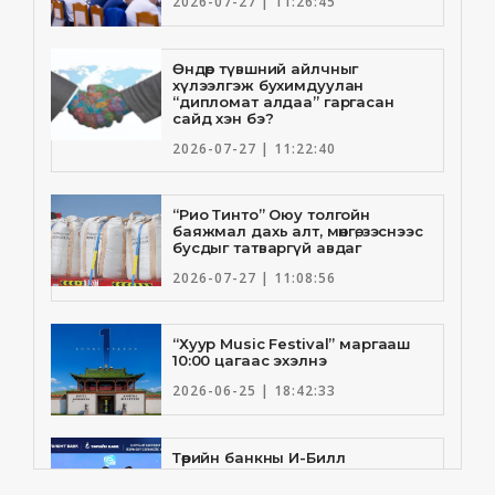
2026-07-27 | 11:26:45
Өндөр түвшний айлчныг
хүлээлгэж бухимдуулан
“дипломат алдаа” гаргасан
сайд хэн бэ?
2026-07-27 | 11:22:40
“Рио Тинто” Оюу толгойн
баяжмал дахь алт, мөнгө, зэснээс
бусдыг татваргүй авдаг
2026-07-27 | 11:08:56
“Хуур Music Festival” маргааш
10:00 цагаас эхэлнэ
2026-06-25 | 18:42:33
Төрийн банкны И-Билл
үйлчилгээнд Голомт банк
нэгдлээ