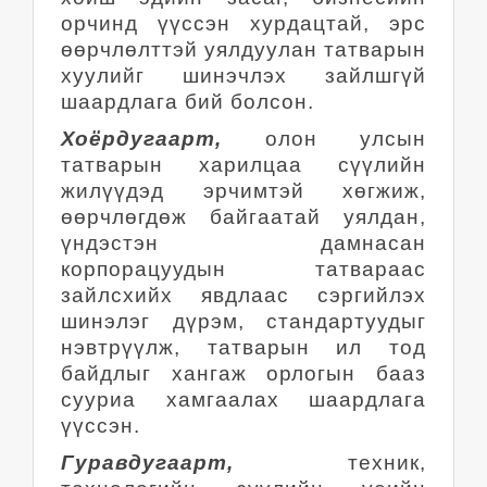
орчинд үүссэн хурдацтай, эрс
өөрчлөлттэй уялдуулан татварын
хуулийг шинэчлэх зайлшгүй
шаардлага бий болсон.
Хоёрдугаарт,
олон улсын
татварын харилцаа сүүлийн
жилүүдэд эрчимтэй хөгжиж,
өөрчлөгдөж байгаатай уялдан,
үндэстэн дамнасан
корпорацуудын татвараас
зайлсхийх явдлаас сэргийлэх
шинэлэг дүрэм, стандартуудыг
нэвтрүүлж, татварын ил тод
байдлыг хангаж орлогын бааз
сууриа хамгаалах шаардлага
үүссэн.
Гуравдугаарт,
техник,