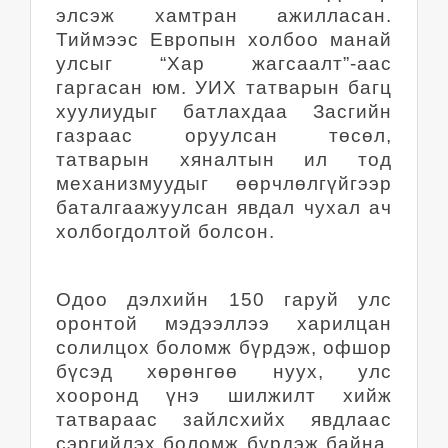
элсэж хамтран ажилласан.
Тиймээс Европын холбоо манай
улсыг “Хар жагсаалт”-аас
гаргасан юм. УИХ татварын багц
хуулиудыг батлахдаа Засгийн
газраас оруулсан төсөл,
татварын хяналтын ил тод
механизмуудыг өөрчлөлгүйгээр
баталгаажуулсан явдал чухал ач
холбогдолтой болсон.
Одоо дэлхийн 150 гаруй улс
оронтой мэдээллээ харилцан
солилцох боломж бүрдэж, офшор
бүсэд хөрөнгөө нуух, улс
хооронд үнэ шилжилт хийж
татвараас зайлсхийх явдлаас
сэргийлэх боломж бүрдэж байна.