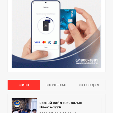
ШИНЭ
ИХ УНШСАН
СЭТГЭГДЭЛ
Ерөнхий сайд Н.Учралын
мэдэгдлүүд