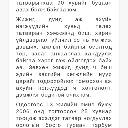
татварынхаа 90 хувийг буцаан
авах болж байгаа юм.
Жижиг, дунд аж ахуйн
нэгжүүдийн хувьд төлөх
татварын хэмжээнд биш, харин
үйлдвэрлэл үйлчилгээ нь хөгжиж
дэвших, ажлын байрны өсөлтөд
төр, засаг анхаарлаа хандуулж
байгаа хэрэг гэж ойлгогдох байх
аа. Зөвхөн жижиг, дунд ч биш
эдийн засгийн хөгжлийн нүүр
царайг тодорхойлох томоохон аж
ахуйн нэгжүүдэд ч хөнгөлөлт,
дэмжлэг бодитой очих юм.
Одоогоос 13 жилийн өмнө буюу
2006 онд тогтоосон 25 хувиар
тооцож эхэлдэг татвар ногдуулах
орлогын босго гурван тэрбум