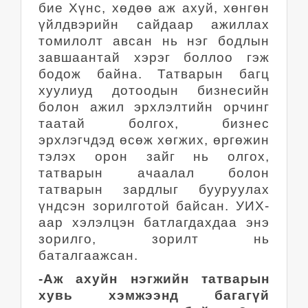
бие Хүнс, хөдөө аж ахуй, хөнгөн
үйлдвэрийн сайдаар ажиллах
томилолт авсан нь нэг бодлын
завшаантай хэрэг боллоо гэж
бодож байна. Татварын багц
хуулиуд дотоодын бизнесийн
болон ажил эрхлэлтийн орчинг
таатай болгох, бизнес
эрхлэгчдэд өсөж хөгжих, өргөжин
тэлэх орон зайг нь олгох,
татварын ачаалал болон
татварын зардлыг бууруулах
үндсэн зорилготой байсан. УИХ-
аар хэлэлцэн батлагдахдаа энэ
зорилго, зорилт нь
баталгаажсан.
-Аж ахуйн нэгжийн татварын
хувь хэмжээнд багагүй