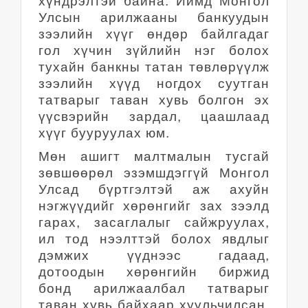
хүндрэлтэй байна. Иймд Монгол
Улсын арилжааны банкуудын
зээлийн хүүг өндөр байлгадаг
гол хүчин зүйлийн нэг болох
тухайн банкны татан төвлөрүүлж
зээлийн хүүд ногдох суутган
татварыг таван хувь болгон эх
үүсвэрийн зардал, цаашлаад
хүүг бууруулах юм.
Мөн ашигт малтмалын тусгай
зөвшөөрөл эзэмшдэггүй Монгол
Улсад бүртгэлтэй аж ахуйн
нэгжүүдийг хөрөнгийг зах зээлд
гарах, засаглалыг сайжруулах,
ил тод нээлттэй болох явдлыг
дэмжих үүднээс гадаад,
дотоодын хөрөнгийн биржид
бонд арилжаалбал татварыг
таван хувь байхаар хуульчилсан.