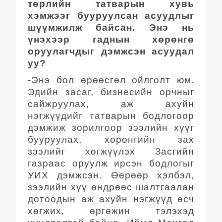
төрлийн татварын хувь
хэмжээг бууруулсан асуудлыг
шүүмжилж байсан. Энэ нь
үнэхээр гаднын хөрөнгө
оруулагчдыг дэмжсэн асуудал
уу?
-Энэ бол өрөөсгөл ойлголт юм.
Эдийн засаг, бизнесийн орчныг
сайжруулах, аж ахуйн
нэгжүүдийг татварын бодлогоор
дэмжиж зорилгоор зээлийн хүүг
бууруулах, хөрөнгийн зах
зээлийг хөгжүүлэх Засгийн
газраас оруулж ирсэн бодлогыг
УИХ дэмжсэн. Өөрөөр хэлбэл,
зээлийн хүү өндрөөс шалтгаалан
дотоодын аж ахуйн нэгжүүд өсч
хөгжих, өргөжин тэлэхэд