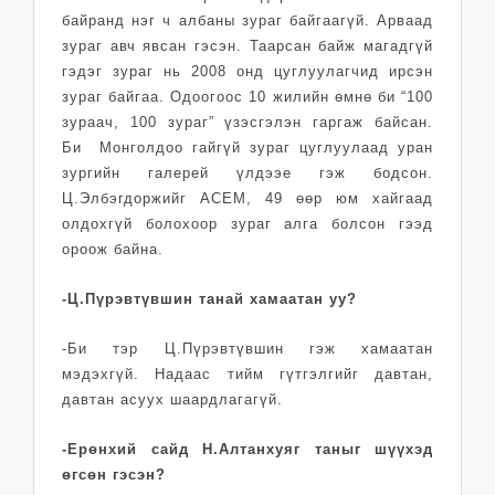
байранд нэг ч албаны зураг байгаагүй. Арваад
зураг авч явсан гэсэн. Таарсан байж магадгүй
гэдэг зураг нь 2008 онд цуглуулагчид ирсэн
зураг байгаа. Одоогоос 10 жилийн өмнө би “100
зураач, 100 зураг” үзэсгэлэн гаргаж байсан.
Би Монголдоо гайгүй зураг цуглуулаад уран
зургийн галерей үлдээе гэж бодсон.
Ц.Элбэгдоржийг АСЕМ, 49 өөр юм хайгаад
олдохгүй болохоор зураг алга болсон гээд
ороож байна.
-Ц.Пүрэвтүвшин танай хамаатан уу?
-Би тэр Ц.Пүрэвтүвшин гэж хамаатан
мэдэхгүй. Надаас тийм гүтгэлгийг давтан,
давтан асуух шаардлагагүй.
-Ерөнхий сайд Н.Алтанхуяг таныг шүүхэд
өгсөн гэсэн?