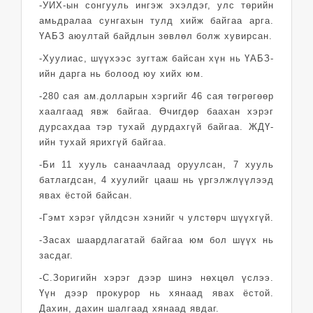
-УИХ-ын сонгууль ингэж эхэлдэг, улс төрийн
амьдралаа сунгахын тулд хийж байгаа арга.
ҮАБЗ аюултай байдлын зөвлөл болж хувирсан.
-Хуулиас, шүүхээс зугтаж байсан хүн нь ҮАБЗ-
ийн дарга нь болоод юу хийх юм.
-280 сая ам.долларын хэргийг 46 сая төгрөгөөр
хаалгаад явж байгаа. Өчигдөр баахан хэрэг
дурсахдаа тэр тухай дурдахгүй байгаа. ЖДҮ-
ийн тухай ярихгүй байгаа.
-Би 11 хууль санаачлаад оруулсан, 7 хууль
батлагдсан, 4 хуулийг цааш нь үргэлжлүүлээд
явах ёстой байсан.
-Гэмт хэрэг үйлдсэн хэнийг ч улстөрч шүүхгүй.
-Засах шаардлагатай байгаа юм бол шүүх нь
засдаг.
-С.Зоригийн хэрэг дээр шинэ нөхцөл үслээ.
Үүн дээр прокурор нь хянаад явах ёстой.
Дахин, дахин шалгаад хянаад явдаг.