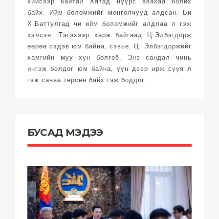
хийсээр байтал Хятад нүүрс авахаа болих
байх. Ийм боломжийг монголчууд алдсан. Би
Х.Баттулгад чи ийм боломжийг алдлаа л гэж
хэлсэн. Тэгэхээр харж байгаад Ц.Элбэгдорж
өөрөө сэдэв юм байна, сэвье. Ц. Элбэгдоржийг
хамгийн муу хүн болгоё. Энэ сандал чинь
ингэж болдог юм байна, үүн дээр ирж сууя л
гэж санаа төрсөн байх гэж боддог.
БУСАД МЭДЭЭ