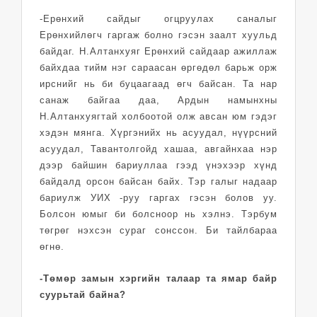
-Ерөнхий сайдыг огцруулах саналыг
Ерөнхийлөгч гаргаж болно гэсэн заалт хуульд
байдаг. Н.Алтанхуяг Ерөнхий сайдаар ажиллаж
байхдаа тийм нэг сараасан өргөдөл барьж орж
ирснийг нь би буцаагаад өгч байсан. Та нар
санаж байгаа даа, Ардын намынхны
Н.Алтанхуягтай холбоотой олж авсан юм гэдэг
хэдэн мянга. Хүргэнийх нь асуудал, нүүрсний
асуудал, Тавантолгойд хашаа, авгайнхаа нэр
дээр байшин бариуллаа гээд үнэхээр хүнд
байдалд орсон байсан байх. Тэр галыг надаар
бариулж УИХ -руу гаргах гэсэн болов уу.
Болсон юмыг би болсноор нь хэлнэ. Тэрбум
төгрөг нэхсэн сураг сонссон. Би тайлбараа
өгнө.
-Төмөр замын хэргийн талаар та ямар байр
суурьтай байна?