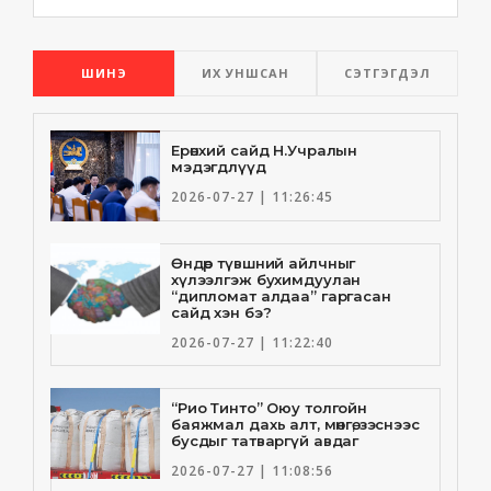
ШИНЭ
ИХ УНШСАН
СЭТГЭГДЭЛ
Ерөнхий сайд Н.Учралын
мэдэгдлүүд
2026-07-27 | 11:26:45
Өндөр түвшний айлчныг
хүлээлгэж бухимдуулан
“дипломат алдаа” гаргасан
сайд хэн бэ?
2026-07-27 | 11:22:40
“Рио Тинто” Оюу толгойн
баяжмал дахь алт, мөнгө, зэснээс
бусдыг татваргүй авдаг
2026-07-27 | 11:08:56