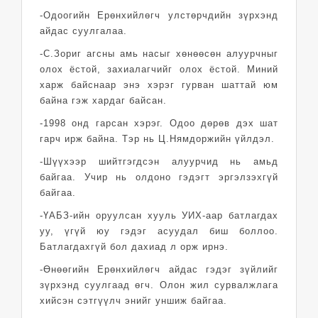
-Одоогийн Ерөнхийлөгч улстөрчдийн зүрхэнд
айдас суулгалаа.
-С.Зориг агсны амь насыг хөнөөсөн алуурчныг
олох ёстой, захиалагчийг олох ёстой. Миний
харж байснаар энэ хэрэг гурван шаттай юм
байна гэж хардаг байсан.
-1998 онд гарсан хэрэг. Одоо дөрөв дэх шат
гарч ирж байна. Тэр нь Ц.Нямдоржийн үйлдэл.
-Шүүхээр шийтгэгдсэн алуурчид нь амьд
байгаа. Учир нь олдоно гэдэгт эргэлзэхгүй
байгаа.
-ҮАБЗ-ийн оруулсан хууль УИХ-аар батлагдах
уу, үгүй юу гэдэг асуудал биш боллоо.
Батлагдахгүй бол дахиад л орж ирнэ.
-Өнөөгийн Ерөнхийлөгч айдас гэдэг зүйлийг
зүрхэнд суулгаад өгч. Олон жил сурвалжлага
хийсэн сэтгүүлч энийг уншиж байгаа.