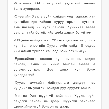
-Монголын ҮАБЗ аюултай үндэсний зөвлөл
болж хувирлаа.
-Өнөөгийн Хууль зүйн сайдын үед гаднаас хүн
хулгайлж ирж байсан, хуруу гарыг нь хугалж,
амь насанд нь хүрч байсан. Үүнийхээ төлөө
уучлал гуйх ёстой, ийм алба хаших ёсгүй юм.
-ҮХЦ-ийн шийдвэрээр УИХ-ын даргаас огцорсон
хүн бол өнөөгийн Хууль зүйн сайд. Өнөөдөр
ийм албан тушаал хашаад байх зохимжгүй.
-Ерөнхийлөгч болсон хүн өмнө нь бодож
байсан, өмнө нь хийж байсан ажлаа л
үргэлжлүүлдэг. Цоо шинэ хүн болж
хувирдаггүй.
-Хууль шүүхийн байгууллага дэндүү нэр
хүндийг нь унагах, байдал руу оруулж байна.
-Монгол Улс шүүхгүй байснаас Хууль зүйн
сайдгүй байсан нь дээр. Шүүхгүй байснаас
Ерөнхийлөгчгүй болсон нь дээр.