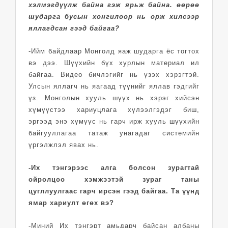
хэлмэгдүүлж байна гэж ярьж байна. өөрөө
шударга бусын хонгилоор нь орж хилсээр
яллагдсан гээд байгаа?
-Ийм байдлаар Монголд яаж шударга ёс тогтох
вэ дээ. Шүүхийн бүх хурлын материал ил
байгаа. Видео бичлэгийг нь үзэх хэрэгтэй.
Улсын яллагч нь яагаад түүнийг яллав гэдгийг
үз. Монголын хууль шүүх нь хэрэг хийсэн
хүмүүстээ хариуцлага хүлээлгэдэг биш,
эргээд энэ хүмүүс нь гарч ирж хууль шүүхийн
байгууллагаа татаж унагадаг системийн
үргэлжлэл явах нь.
-Их тэнгэрээс алга болсон зурагтай
ойролцоо хэмжээтэй зураг таны
цугллуулгаас гарч ирсэн гээд байгаа. Та үүнд
ямар хариулт өгөх вэ?
-Миний Их тэнгэрт амьдарч байсан албаны