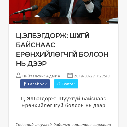
Ц.ЭЛБЭГДОРЖ: ШҮҮХГҮЙ
БАЙСНААС
ЕРӨНХИЙЛӨГЧГҮЙ БОЛСОН
НЬ ДЭЭР
Нийтэлсэн:
Админ
2019-03-27 7:27:48
Facebook
Twitter
Ц.Элбэгдорж: Шүүхгүй байснаас
Ерөнхийлөгчгүй болсон нь дээр
Үндэсний аюулгүй байдлын зөвлөлөөс гаргасан