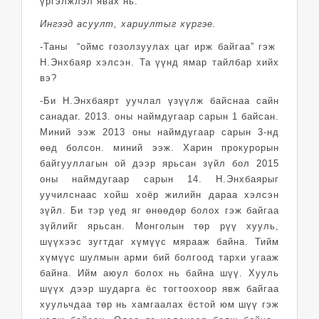
үргэлжлэл явах нь.
Ингээд асуулт, хариултыг хүргэе.
-Таны “оймс гозолзуулах цаг ирж байгаа” гэж
Н.Энхбаяр хэлсэн. Та үүнд ямар тайлбар хийх
вэ?
-Би Н.Энхбаярт уучлал үзүүлж байснаа сайн
санадаг. 2013. оны наймдугаар сарын 1 байсан.
Миний ээж 2013 оны наймдугаар сарын 3-нд
өөд болсон. миний ээж. Харин прокурорын
байгууллагын ой дээр ярьсан зүйл бол 2015
оны наймдугаар сарын 14. Н.Энхбаярыг
уучилснаас хойш хоёр жилийн дараа хэлсэн
зүйл. Би тэр үед яг өнөөдөр болох гэж байгаа
зүйлийг ярьсан. Монголын төр рүү хууль,
шүүхээс зугтдаг хүмүүс мярааж байна. Тийм
хүмүүс шулмын арми бий болгоод тархи угааж
байна. Ийм аюул болох нь байна шүү. Хууль
шүүх дээр шударга ёс тогтоохоор явж байгаа
хуульчдаа төр нь хамгаалах ёстой юм шүү гэж