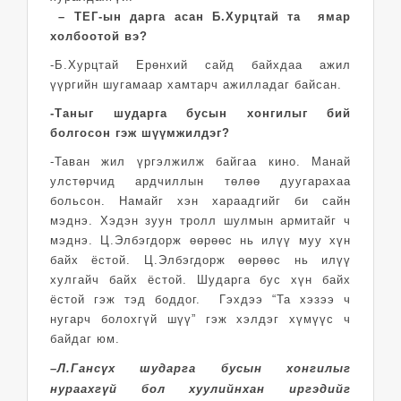
– ТЕГ-ын дарга асан Б.Хурцтай та ямар
холбоотой вэ?
-Б.Хурцтай Ерөнхий сайд байхдаа ажил
үүргийн шугамаар хамтарч ажилладаг байсан.
-Таныг шударга бусын хонгилыг бий
болгосон гэж шүүмжилдэг?
-Таван жил үргэлжилж байгаа кино. Манай
улстөрчид ардчиллын төлөө дуугарахаа
больсон. Намайг хэн хараадгийг би сайн
мэднэ. Хэдэн зуун тролл шулмын армитайг ч
мэднэ. Ц.Элбэгдорж өөрөөс нь илүү муу хүн
байх ёстой. Ц.Элбэгдорж өөрөөс нь илүү
хулгайч байх ёстой. Шударга бус хүн байх
ёстой гэж тэд боддог. Гэхдээ “Та хэзээ ч
нугарч болохгүй шүү” гэж хэлдэг хүмүүс ч
байдаг юм.
–
Л.Гансүх шударга бусын хонгилыг
нураахгүй бол хуулийнхан иргэдийг