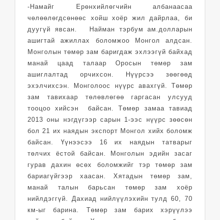
-Намайг Ерөнхийлөгчийн албанаасаа
чөлөөлөгдсөнөөс хойш хоёр жил дайрлаа, би
дуугүй явсан. Найман тэрбум ам.долларын
ашигтай ажиллах боломжоо Монгол алдсан.
Монголын төмөр зам баригдаж эхлээгүй байхад
манай цаад талаар Оросын төмөр зам
ашиглалтад орчихсон. Нүүрсээ зөөгөөд
эхэлчихсэн. Монголоос нүүрс авахгүй. Төмөр
зам тавихаар төлөвлөгөө гаргасан улсууд
тооцоо хийсэн байсан. Төмөр замаа тавиад
2013 оны нэгдүгээр сарын 1-ээс нүүрс зөөсөн
бол 21 их наядын экспорт Монгол хийх боломж
байсан. Үүнээсээ 16 их наядын татварыг
төлчих ёстой байсан. Монголын эдийн засаг
гурав дахин өсөх боломжийг тэр төмөр зам
бариагүйгээр хаасан. Хятадын төмөр зам,
манай талын барьсан төмөр зам хоёр
нийлдэггүй. Дахиад нийлүүлэхийн тулд 60, 70
км-ыг барина. Төмөр зам барих хэрүүлээ