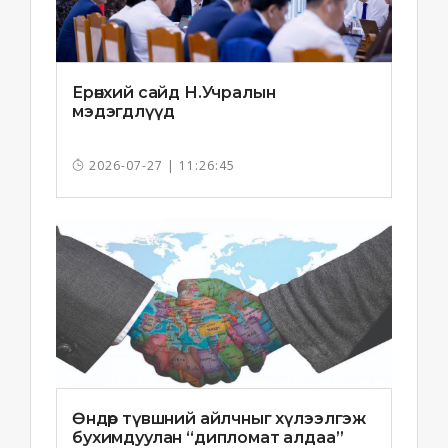
Ерөнхий сайд Н.Учралын
мэдэгдлүүд
2026-07-27 | 11:26:45
Өндөр түвшний айлчныг хүлээлгэж
бухимдуулан “дипломат алдаа”