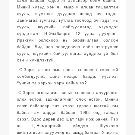
хэлж байсан. Одоо яг хэлснээр болж байна.
Миний хувьд хэн ч, ямар ч албан тушаалтан
хууль, шүүхээс дуудвал яваад оч гэдэг.
Зангиагаа зүүгээд, гутлаа тослоод оч гэдэг нь
хууль, шүүхийн байгууллагад үзүүлдэг
хүндэтгэл. Н.Энхбаярыг 12 удаа дуудсан.
Ирэхгүй болохоор нь баривчилгаа болсон
байдаг. Бид нар өөрсдөөсөө соёл нэвтрүүлж
хууль, шүүхийн байгууллагаа хүндлэхгүй бол
хэн ч хүндлэхгүй.
–С.Зориг агсны амь насыг хөнөөсөн хэрэгтэй
холбогдуулж, шинэ нөхцөл байдал үүслээ.
Үүнийг та хэрхэн харж байна вэ?
-С.Зориг агсны амь насыг хөнөөсөн алуурчныг
олох ёстой, захиалагчийг олох ёстой. Миний
харж байснаар энэ хэрэг гурван шаттай юм
байна гэж хардаг байсан. 1998 онд гарсан
хэрэг. Одоо дөрөв дэх шат гарч ирж байна. Тэр
нь Ц.Нямдоржийн үйлдэл. Шүүхээр
шийтгэгдсэн алуурчид нь амьд байгаа. Учир нь