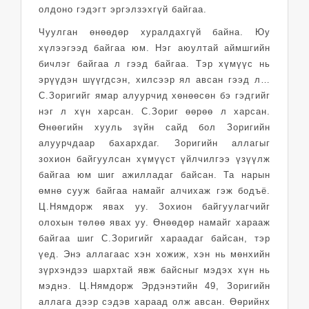
олдоно гэдэгт эргэлзэхгүй байгаа.
Чуулган өнөөдөр хуралдахгүй байна. Юу
хүлээгээд байгаа юм. Нэг аюултай аймшгийн
бичлэг байгаа л гээд байгаа. Тэр хүмүүс нь
эрүүдэн шүүгдсэн, хилсээр ял авсан гээд л…
С.Зоригийг ямар алуурчид хөнөөсөн бэ гэдгийг
нэг л хүн харсан. С.Зориг өөрөө л харсан.
Өнөөгийн хууль зүйн сайд бол Зоригийн
алуурчдаар бахархдаг. Зоригийн аллагыг
зохион байгуулсан хүмүүст үйлчилгээ үзүүлж
байгаа юм шиг ажилладаг байсан. Та нарын
өмнө сууж байгаа намайг алчихаж гэж бодъё.
Ц.Нямдорж явах уу. Зохион байгуулагчийг
олохын төлөө явах уу. Өнөөдөр намайг харааж
байгаа шиг С.Зоригийг хараадаг байсан, тэр
үед. Энэ аллагаас хэн хожиж, хэн нь мөнхийн
зүрхэндээ шархтай явж байсныг мэдэх хүн нь
мэднэ. Ц.Нямдорж Эрдэнэтийн 49, Зоригийн
аллага дээр сэдэв хараад олж авсан. Өөрийнх