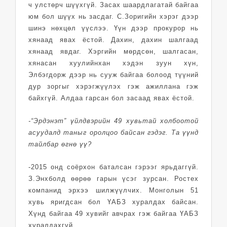
ч улстөрч шүүхгүй. Засах шаардлагатай байгаа
юм бол шүүх нь засдаг. С.Зоригийн хэрэг дээр
шинэ нөхцөл үүслээ. Үүн дээр прокурор нь
хянаад явах ёстой. Дахин, дахин шалгаад
хянаад явдаг. Хэргийн мөрдсөн, шалгасан,
хянасан хуулийнхан хэдэн зуун хүн,
Элбэгдорж дээр нь сууж байгаа болоод түүний
дур зоргыг хэрэгжүүлэх гэж ажиллана гэж
байхгүй. Алдаа гарсан бол засаад явах ёстой.
-“Эрдэнэт” үйлдвэрийн 49 хувьтай холбоотой
асуудалд таныг оролцоо байсан гэдэг. Та үүнд
тайлбар өгнө үү?
-2015 онд соёрхон баталсан гэрээг ярьдаггүй.
З.Энхболд өөрөө гарын үсэг зурсан. Ростех
компанид эрхээ шилжүүлчих. Монголын 51
хувь яригдсан бол ҮАБЗ хуралдах байсан.
Хүнд байгаа 49 хувийг авчрах гэж байгаа ҮАБЗ
хуралдахгүй.