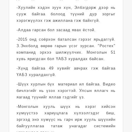
-Хуулийн хэдэн зуун хүн, Элбэгдорж дээр нь
сууж байгаа болоод түүний дур зоргыг
хэрэгжүүлэх гэж ажиллана гэж байхгүй.
-Алдаа гарсан бол засаад явах ёстой.
-2015 онд соёрхон баталсан гэрээг ярьдаггүй.
З.Энхболд өөрөө гарын үсэг зурсан. "Ростех"
компанид эрхээ шилжүүлчих. Монголын 51
хувь яригдсан бол ҮАБЗ хуралдах байсан.
-Хүнд байгаа 49 хувийг авчрах гэж байгаа
ҮАБЗ хуралдахгүй.
-Шүүх хурлын бүх материал ил байгаа. Видео
бичлэгийг нь үзэх хэрэгтэй. Улсын яллагч нь
яагаад түүнийг яллав гэдгийг үз.
-Монголын хууль шүүх нь хэрэг хийсэн
хүмүүстээ хариуцлага хүлээлгэдэг биш,
эргээд энэ хүмүүс нь гарч ирж хууль шүүхийн
байгууллагаа татаж унагадаг системийн