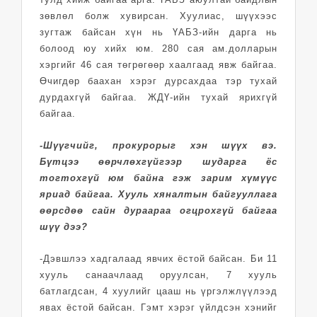
зөвлөл болж хувирсан. Хуулиас, шүүхээс
зугтаж байсан хүн нь ҮАБЗ-ийн дарга нь
болоод юу хийх юм. 280 сая ам.долларын
хэргийг 46 сая төгрөгөөр хаалгаад явж байгаа.
Өчигдөр баахан хэрэг дурсахдаа тэр тухай
дурдахгүй байгаа. ЖДҮ-ийн тухай ярихгүй
байгаа.
-Шүүгчийг, прокурорыг хэн шүүх вэ.
Бүтцээ өөрчлөхгүйгээр шударга ёс
тогтохгүй юм байна гэж зарим хүмүүс
яриад байгаа. Хууль хяналтын байгууллага
өөрсдөө сайн дураараа огцрохгүй байгаа
шүү дээ?
-Дэвшлээ хадгалаад явчих ёстой байсан. Би 11
хууль санаачлаад оруулсан, 7 хууль
батлагдсан, 4 хуулийг цааш нь үргэлжлүүлээд
явах ёстой байсан. Гэмт хэрэг үйлдсэн хэнийг