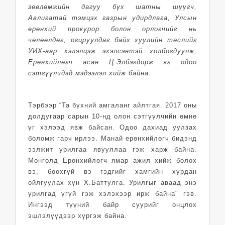
зөвлөмжийн дагуу бүх шатны шүүгч,
Авлигатай тэмцэх газрын удирдлага, Улсын
ерөнхий прокурор болон орлогчийг нь
чөлөөлдөг, огцруулдаг байх хуулийн төслийг
УИХ-аар хэлэлцэж эхэлсэнтэй холбогдуулж,
Ерөнхийлөгч асан Ц.Элбэгдорж яг одоо
сэтгүүлчдэд мэдээлэл хийж байна.
Тэрбээр “Та бүхний амгаланг айлтгая. 2017 оны
долдугаар сарын 10-нд олон сэтгүүлчийн өмнө
үг хэлээд явж байсан. Одоо дахиад уулзах
боломж гарч ирлээ. Манай ерөнхийлөгч бидэнд
ээлжит урилгаа явууллаа гэж харж байна.
Монголд Ерөнхийлөгч ямар ажил хийж болох
вэ, боохгүй вэ гэдгийг хамгийн хурдан
ойлгуулах хүн Х.Баттулга. Урилгыг аваад энэ
урилгад үгүй гэж хэлэхээр ирж байна" гэв.
Ингээд түүний байр суурийг онцлох
эшлэлүүдээр хүргэж байна.