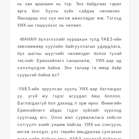
нь зан араншин нь тэр. Энэ байдлаас гарах
арга бол Хууль зүйн сайдаа чөлөөлөх.
Яахаараа энэ хүн ингэж ажилладаг юм. Тэгээд
УИХ-ын гишүүнээс нь чөлөөл.
-МАНАН бүлэглэлийг нураахын тулд ҮАБЗ-ийн
зөвлөмжөөр хуулийн байгууллагын удирдлага,
бүх шатны шүүгчийг чөлөөлдөг болох тухай
төслийг Ерөнхийлөгч санаачилж, УИХ-аар ид
хэлэлцэгдэж байна. Энэ талаар та ямар байр
суурьтай байна вэ?
-ҮАБЗ-ийн оруулсан хууль УИХ-аар батлагдах
уу, үгүй юу гэдэг асуудал биш боллоо.
Батлагдахгүй бол дахиад л орж ирнэ. Өнөөгийн
Ерөнхийлөгч айдас гэдэг зүйлийг зүрхэнд
суулгаад өгч. Олон жил сурвалжлага хийсэн
сэтгүүлч энийг уншиж байгаа. УИХ-ын сонгууль
ингэж эхэлдэг, улс төрийн амьдралаа сунгахын
тулд хийж байгаа арга. ҮАБЗ аюултай байдлын