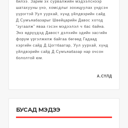
билээ. Зарим эх сурвалжийн мэдээлснээр
шатахууны үнэ, хомсдлыг зохицуулах үндсэн
үүрэгтэй Уул уурхай, хүнд үйлдвэрийн сайд
Д.Сумъяабазарыг Швейцарийн Давос хотод
“зугаалж” яваа гэсэн мэдээлэл ч бас байна.
Энэ өдрүүдэд Давост дэлхийн эдийн засгийн
форум үргэлжилж байгаа бөгөөд Гадаад
хэргийн сайд Д.Цогтбаатар, Уул уурхай, хүнд
үйлдвэрийн сайд Д.Сумъяабазар нар очсон
бололтой юм.
А.СҮЛД
БУСАД МЭДЭЭ