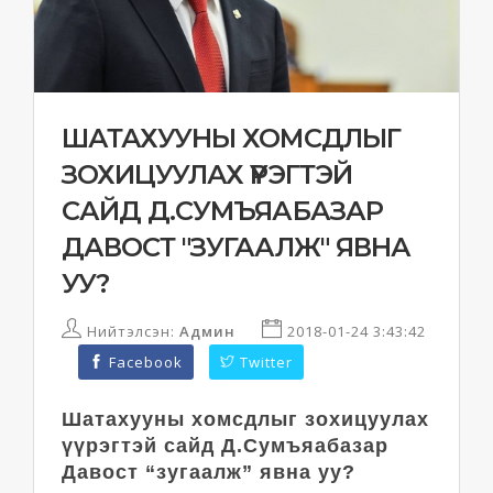
ШАТАХУУНЫ ХОМСДЛЫГ
ЗОХИЦУУЛАХ ҮҮРЭГТЭЙ
САЙД Д.СУМЪЯАБАЗАР
ДАВОСТ "ЗУГААЛЖ" ЯВНА
УУ?
Нийтэлсэн:
Админ
2018-01-24 3:43:42
Facebook
Twitter
Шатахууны хомсдлыг зохицуулах
үүрэгтэй сайд Д.Сумъяабазар
Давост “зугаалж” явна уу?