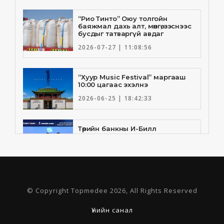
“Рио Тинто” Оюу толгойн
баяжмал дахь алт, мөнгө, зэснээс
бусдыг татваргүй авдаг
2026-07-27 | 11:08:56
“Хуур Music Festival” маргааш
10:00 цагаас эхэлнэ
2026-06-25 | 18:42:33
Төрийн банкны И-Билл
үйлчилгээнд Голомт банк
нэгдлээ
2026-06-25 | 9:33:55
Төрийн банк, Санхүү Эдийн
© Copyright Topmedee 2026, All Rights Reserved
Засгийн Их Сургууль хамтын
ажиллагааны санамж бичгээ
шинэчлэн байгууллаа
Үнийн санал
2026-06-23 | 16:30:21