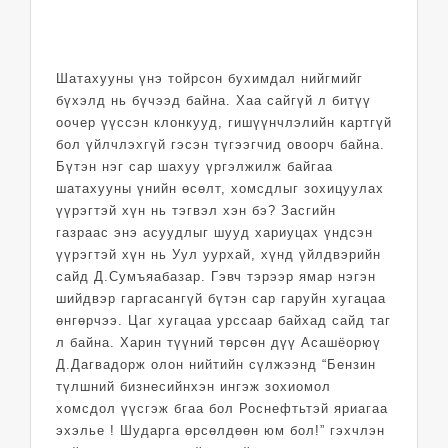
Шатахууны үнэ тойрсон бухимдал нийгмийг
бүхэлд нь бүчээд байна. Хаа сайгүй л битүү
оочер үүссэн клонкууд, гишүүнчлэлийн картгүй
бол үйлчлэхгүй гэсэн түгээгчид овоорч байна.
Бүтэн нэг сар шахуу үргэлжилж байгаа
шатахууны үнийн өсөлт, хомсдлыг зохицуулах
үүрэгтэй хүн нь тэгвэл хэн бэ? Засгийн
газраас энэ асуудлыг шууд хариуцах үндсэн
үүрэгтэй хүн нь Уул уурхай, хүнд үйлдвэрийн
сайд Д.Сумъяабазар. Гэвч тэрээр ямар нэгэн
шийдвэр гаргасангүй бүтэн сар гаруйн хугацаа
өнгөрчээ. Цаг хугацаа урссаар байхад сайд таг
л байна. Харин түүний төрсөн дүү Асашёорюү
Д.Дагвадорж олон нийтийн сүлжээнд “Бензин
түлшний бизнесийнхэн ингэж зохиомол
хомсдол үүсгэж бгаа бол Роснефтьтэй яриагаа
эхэлье ! Шударга өрсөлдөөн юм бол!” гэхчлэн