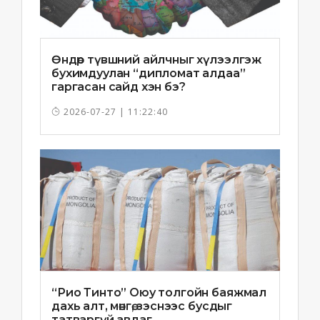
Өндөр түвшний айлчныг хүлээлгэж
бухимдуулан “дипломат алдаа”
гаргасан сайд хэн бэ?
2026-07-27 | 11:22:40
“Рио Тинто” Оюу толгойн баяжмал
дахь алт, мөнгө, зэснээс бусдыг
татваргүй авдаг