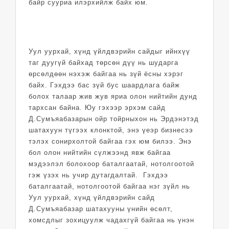
байр сууриа илэрхийлж байх юм.
Уул уурхай, хүнд үйлдвэрийн сайдыг ийнхүү
таг дуугүй байхад төрсөн дүү нь шударга
өрсөлдөөн нэхэж байгаа нь зүй ёсны хэрэг
байх. Гэхдээ бас зүй бус шаардлага байж
болох талаар жив жув яриа олон нийтийн дунд
тархсан байна. Юу гэхээр эрхэм сайд
Д.Сумъяабазарын ойр тойрныхон нь Эрдэнэтэд
шатахуун түгээх клонктой, энэ үеэр бизнесээ
тэлэх сонирхолтой байгаа гэх юм билээ. Энэ
бол олон нийтийн сүлжээнд явж байгаа
мэдээлэл болохоор баталгаатай, нотолгоотой
гэж үзэх нь учир дутагдалтай. Гэхдээ
баталгаатай, нотолгоотой байгаа нэг зүйл нь
Уул уурхай, хүнд үйлдвэрийн сайд
Д.Сумъяабазар шатахууны үнийн өсөлт,
хомсдлыг зохицуулж чадахгүй байгаа нь үнэн