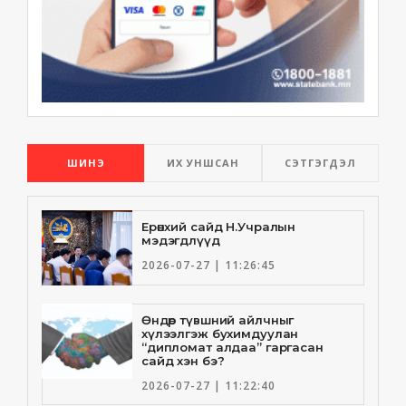
ШИНЭ
ИХ УНШСАН
СЭТГЭГДЭЛ
Ерөнхий сайд Н.Учралын
мэдэгдлүүд
2026-07-27 | 11:26:45
Өндөр түвшний айлчныг
хүлээлгэж бухимдуулан
“дипломат алдаа” гаргасан
сайд хэн бэ?
2026-07-27 | 11:22:40