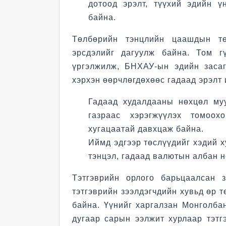
дотоод эрэлт, түүхий эдийн ү
байна.
Төлбөрийн тэнцлийн цаашдын тө
эрсдэлийг дагуулж байна. Том г
үргэлжилж, БНХАУ-ын эдийн засаг
хэрхэн өөрчлөгдөхөөс гадаад эрэлт
Гадаад худалдааны нөхцөл му
газраас хэрэгжүүлэх томоох
хугацаатай давхцаж байна.
Иймд эдгээр төслүүдийг хэдий х
тэнцэл, гадаад валютын албан 
Тэтгэврийн орлого барьцаалсан з
тэтгэврийн зээлдэгчдийн хувьд өр 
байна. Үүнийг харгалзан Монголб
дугаар сарын ээлжит хурлаар тэтг