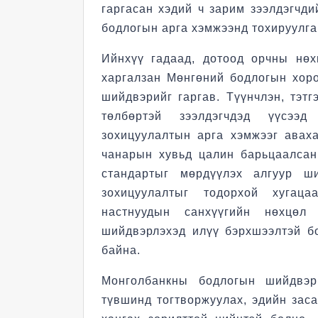
гаргасан хэдий ч зарим зээлдэгчд
бодлогын арга хэмжээнд тохируулга
Ийнхүү гадаад, дотоод орчны нө
харгалзан Мөнгөний бодлогын хоро
шийдвэрийг гаргав. Түүнчлэн, тэтг
төлбөртэй зээлдэгчдэд үүсээ
зохицуулалтын арга хэмжээг авах
чанарын хувьд цалин барьцаалсан 
стандартыг мөрдүүлэх алгуур ш
зохицуулалтыг тодорхой хугаца
настнуудын санхүүгийн нөхцө
шийдвэрлэхэд илүү бэрхшээлтэй б
байна.
Монголбанкны бодлогын шийдвэр
түвшинд тогтворжуулах, эдийн заса