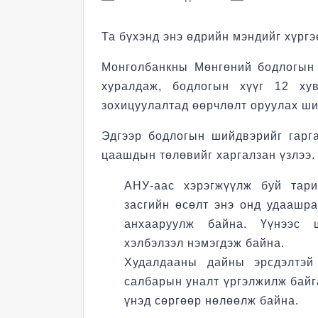
Та бүхэнд энэ өдрийн мэндийг хүргэ
Монголбанкны Мөнгөний бодлогын 
хуралдаж, бодлогын хүүг 12 хув
зохицуулалтад өөрчлөлт оруулах ший
Эдгээр бодлогын шийдвэрийг гарг
цаашдын төлөвийг харгалзан үзлээ.
АНУ-аас хэрэгжүүлж буй тар
засгийн өсөлт энэ онд удаашр
анхааруулж байна. Үүнээс ш
хэлбэлзэл нэмэгдэж байна.
Худалдааны дайны эрсдэлтэй
салбарын уналт үргэлжилж байга
үнэд сөргөөр нөлөөлж байна.