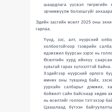
шаардлага үүсвэл төгрөгийн 
эрчимжүүлж болзошгүйг анхаарах
Эдийн засгийн өсөлт 2025 оны эхни
гарлаа.
Үүнд, зэс, алт, нүүрсний олб
холбоотойгоор тээврийн салб
идэвхжил буурсан зэрэг нь голл
Өсөлтийн хурд ийнхүү саарса
хувьтай гарах хүлээлттэй байна.
Хэдийгээр нүүрсний орлого бу
өмнөх оны түвшинд байх, зэс
уурхайн салбарыг дэмжих, х
бойжилт сайн байснаар хөдөө аж
нь өсөлтийг голлон тэтгэхээр б
Цаашлаад бүтээн байгуулалты