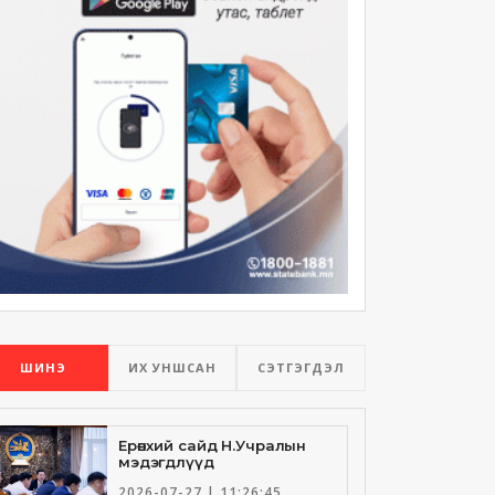
ШИНЭ
ИХ УНШСАН
СЭТГЭГДЭЛ
Ерөнхий сайд Н.Учралын
мэдэгдлүүд
2026-07-27 | 11:26:45