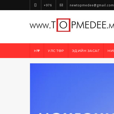
+976
newtopmedee@gmail.com
НҮҮР
УЛС ТӨР
ЭДИЙН ЗАСАГ
НИ