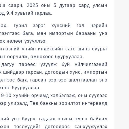
рш саарч, 2025 оны 5 дугаар сард улсын
од 9.4 хувьтай гарлаа.
ах, гурил зэрэг хүнсний гол нэрийн
үлээлтээс бага, мөн импортын барааны үнэ
ох нөлөөг үзүүллээ.
эглээний үнийн индексийн сагс шинэ суурьт
ыг өөрчилж, өмнөхөөс буурууллаа.
дагуу төрөөс үзүүлж буй үйлчилгээний
х шийдвэр гарсан, дотоодын хүнс, импортын
элтээс бага гарсан зэргээс шалтгаалан энэ
хөөс буурууллаа.
9-10 хувийн орчимд хэлбэлзэж, оны сүүлээс
ээр улиралд Төв банкны зорилтот интервалд
сний үнэ буурч, гадаад орчны эмзэг байдал
хон төслүүдийг дотоодоос санхүүжүүлэх