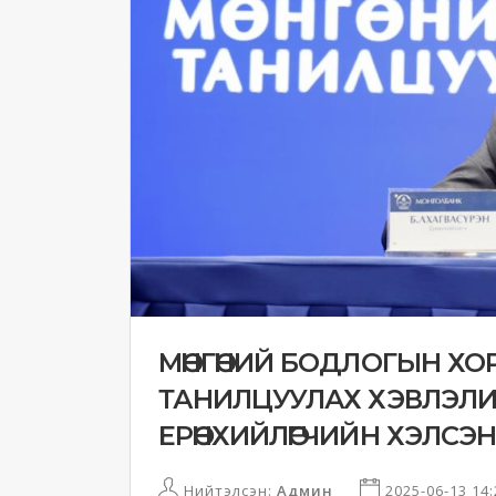
МӨНГӨНИЙ БОДЛОГЫН Х
ТАНИЛЦУУЛАХ ХЭВЛЭЛ
ЕРӨНХИЙЛӨГЧИЙН ХЭЛСЭН
Нийтэлсэн:
Админ
2025-06-13 14