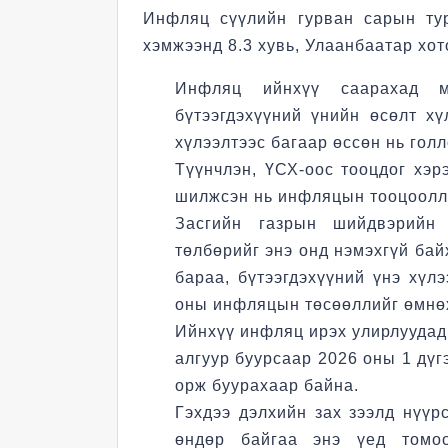
Инфляц сүүлийн гурван сарын ту
хэмжээнд 8.3 хувь, Улаанбаатар хот
Инфляц ийнхүү саарахад м
бүтээгдэхүүний үнийн өсөлт х
хүлээлтээс багаар өссөн нь голл
Түүнчлэн, ҮСХ-оос тооцдог хэр
шилжсэн нь инфляцын тооцоолл
Засгийн газрын шийдвэрийн 
төлбөрийг энэ онд нэмэхгүй бай
бараа, бүтээгдэхүүний үнэ хүлэ
оны инфляцын төсөөллийг өмнө
Ийнхүү инфляц ирэх улирлуудад 
алгуур буурсаар 2026 оны 1 дүг
орж буурахаар байна.
Гэхдээ дэлхийн зах зээлд нүүр
өндөр байгаа энэ үед томоо