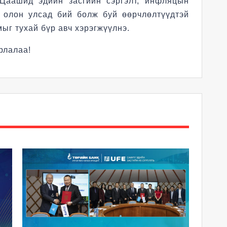
 Цаашид эдийн засгийн сэргэлт, инфляцын
, олон улсад бий болж буй өөрчлөлтүүдтэй
ыг тухай бүр авч хэрэгжүүлнэ.
рлалаа!