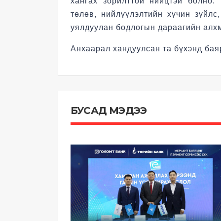
хангах зорилттой нийцтэй болно.
төлөв, нийлүүлэлтийн хүчин зүйлс
уялдуулан бодлогын дараагийн алхм
Анхаарал хандуулсан та бүхэнд бая
БУСАД МЭДЭЭ