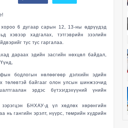
е!
хороо 6 дугаар сарын 12, 13-ны өдрүүдэд
ьд хэвээр хадгалах, тэтгэврийн зээлийн
двэрийг тус тус гаргалаа.
ахад дараах эдийн засгийн нөхцөл байдал,
 Үүнд,
ифын бодлогын нөлөөгөөр дэлхийн эдийн
ах төлөвтэй байгааг олон улсын шинжээчид
алтгаалан эрдэс бүтээгдэхүүний үнийн
 зэрэгцэн БНХАУ-д үл хөдлөх хөрөнгийн
а нь гангийн эрэлт, нүүрс, төмрийн хүдрийн