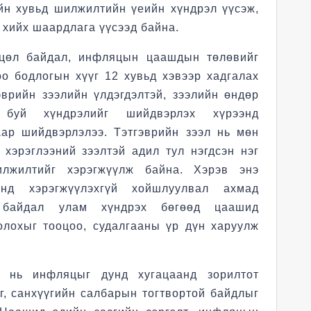
ийн хувьд шилжилтийн үеийн хүндрэл үүсэж,
 хийх шаардлага үүсээд байна.
хцөл байдал, инфляцын цаашдын төлөвийг
о бодлогын хүүг 12 хувьд хэвээр хадгалах
эврийн зээлийн үлдэгдэлтэй, зээлийн өндөр
д буй хүндрэлийг шийдвэрлэх хүрээнд
аар шийдвэрлэлээ. Тэтгэврийн зээл нь мөн
хэрэглээний зээлтэй адил тул нэгдсэн нэг
илжилтийг хэрэгжүүлж байна. Хэрэв энэ
анд хэрэгжүүлэхгүй хойшлуулвал ахмад
л байдал улам хүндрэх бөгөөд цаашид
олохыг тооцоо, судалгааны үр дүн харуулж
 нь инфляцыг дунд хугацаанд зорилтот
г, санхүүгийн салбарын тогтвортой байдлыг