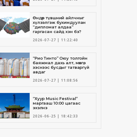
Өндөр түвшний айлчныг
хүлээлгэж бухимдуулан
“дипломат алдаа”
гаргасан сайд хэн бэ?
2026-07-27 | 11:22:40
“Рио Тинто” Оюу толгойн
баяжмал дахь алт, мөнгө,
зэснээс бусдыг татваргүй
авдаг
2026-07-27 | 11:08:56
“Хуур Music Festival”
маргааш 10:00 цагаас
эхэлнэ
2026-06-25 | 18:42:33
Төрийн банкны И-Билл