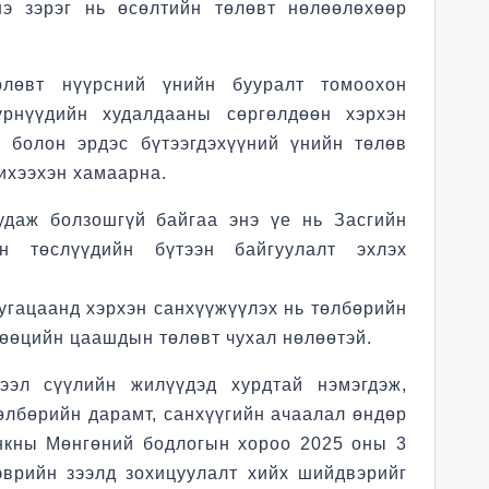
нэ зэрэг нь өсөлтийн төлөвт нөлөөлөхөөр
лөвт нүүрсний үнийн бууралт томоохон
үрнүүдийн худалдааны сөргөлдөөн хэрхэн
 болон эрдэс бүтээгдэхүүний үнийн төлөв
 ихээхэн хамаарна.
удаж болзошгүй байгаа энэ үе нь Засгийн
он төслүүдийн бүтээн байгуулалт эхлэх
угацаанд хэрхэн санхүүжүүлэх нь төлбөрийн
нөөцийн цаашдын төлөвт чухал нөлөөтэй.
ээл сүүлийн жилүүдэд хурдтай нэмэгдэж,
төлбөрийн дарамт, санхүүгийн ачаалал өндөр
анкны Мөнгөний бодлогын хороо 2025 оны 3
эврийн зээлд зохицуулалт хийх шийдвэрийг