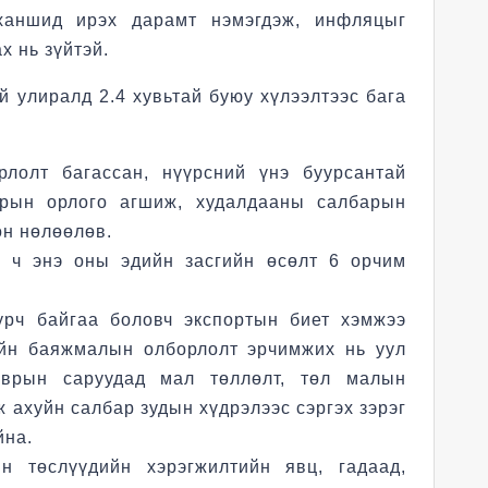
ханшид ирэх дарамт нэмэгдэж, инфляцыг
 нь зүйтэй.
й улиралд 2.4 хувьтай буюу хүлээлтээс бага
орлолт багассан, нүүрсний үнэ буурсантай
арын орлого агшиж, худалдааны салбарын
он нөлөөлөв.
н ч энэ оны эдийн засгийн өсөлт 6 орчим
урч байгаа боловч экспортын биет хэмжээ
ийн баяжмалын олборлолт эрчимжих нь уул
аврын саруудад мал төллөлт, төл малын
 ахуйн салбар зудын хүдрэлээс сэргэх зэрэг
айна.
н төслүүдийн хэрэгжилтийн явц, гадаад,