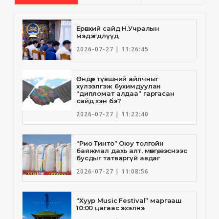
Ерөнхий сайд Н.Учралын
мэдэгдлүүд
2026-07-27 | 11:26:45
Өндөр түвшний айлчныг
хүлээлгэж бухимдуулан
“дипломат алдаа” гаргасан
сайд хэн бэ?
2026-07-27 | 11:22:40
“Рио Тинто” Оюу толгойн
баяжмал дахь алт, мөнгө, зэснээс
бусдыг татваргүй авдаг
2026-07-27 | 11:08:56
“Хуур Music Festival” маргааш
10:00 цагаас эхэлнэ