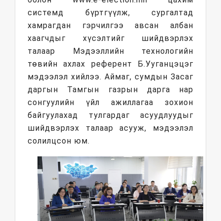
системд бүртгүүлж, сургалтад
хамрагдан гэрчилгээ авсан албан
хаагчдыг хүсэлтийг шийдвэрлэх
талаар Мэдээллийн технологийн
төвийн ахлах референт Б.Ууганцэцэг
мэдээлэл хийлээ. Аймаг, сумдын Засаг
даргын Тамгын газрын дарга нар
сонгуулийн үйл ажиллагаа зохион
байгуулахад тулгардаг асуудлуудыг
шийдвэрлэх талаар асууж, мэдээлэл
солилцсон юм.