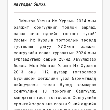
явуулдаг билээ.
“Монгол Улсын Их Хурлын 2024 оны
ээлжит сонгуулийг товлон зарлах,
санал авах өдрийг тогтоох тухай”
Улсын Их Хурлын тогтоолын төсөлд
тусгасны дагуу УИХ-ын ээлжит
сонгуулийн санал хураалтыг 2024 оны
зургаадугаар сарын 28-нд явуулахаар
болов. Мөн Монгол Улсын Их Хурлын
2013 оны 112 дугаар тогтоолоор
Бүсчилсэн хөгжлийн үзэл баримтлалд
нийцүүлсэн таван бүсэд хамаарах
сонгуулийн 13 тойргийг байгуулж,
мандатын тоог тогтоосон. Сонгуулийн
ерөнхий хороо энэ сарын 9-ний өдрийн