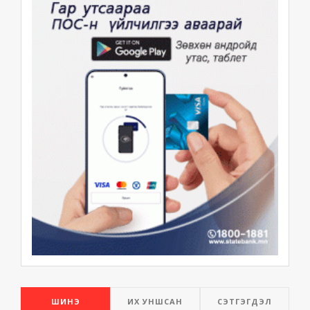
ШИНЭ
ИХ УНШСАН
СЭТГЭГДЭЛ