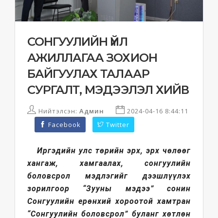
СОНГУУЛИЙН ҮЙЛ
АЖИЛЛАГАА ЗОХИОН
БАЙГУУЛАХ ТАЛААР
СУРГАЛТ, МЭДЭЭЛЭЛ ХИЙВ
Нийтэлсэн:
Админ
2024-04-16 8:44:11
Facebook
Twitter
Иргэдийн улс төрийн эрх, эрх чөлөөг
хангаж, хамгаалах, сонгуулийн
боловсрол мэдлэгийг дээшлүүлэх
зорилгоор “Зууны мэдээ” сонин
Сонгуулийн ерөнхий хороотой хамтран
“Сонгуулийн боловсрол” буланг хөтлөн