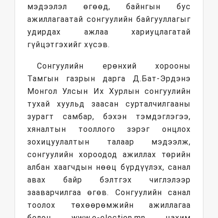
мэдээлэл өгөөд, байнгын бус
ажиллагаатай сонгуулийн байгууллагыг
удирдах ажлаа хариуцлагатай
гүйцэтгэхийг хүсэв.
Сонгуулийн ерөнхий хорооны
Тамгын газрын дарга Д.Бат-Эрдэнэ
Монгол Улсын Их Хурлын сонгуулийн
тухай хуульд заасан сурталчилгааны
зурагт самбар, бэхэн тэмдэглэгээ,
хяналтын тооллого зэрэг онцлох
зохицуулалтын талаар мэдээлж,
сонгуулийн хороодод ажиллах төрийн
албан хаагчдын нөөц бүрдүүлэх, санал
авах байр бэлтгэх чиглэлээр
зааварчилгаа өгөв. Сонгуулийн санал
тоолох төхөөрөмжийн ажиллагаа
болон www.e-election.mn цахим