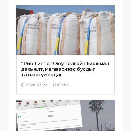
“Рио Тинто” Оюу толгойн баяжмал
дахь алт, мөнгө, зэснээс бусдыг
татваргүй авдаг
2026-07-27 | 11:08:56