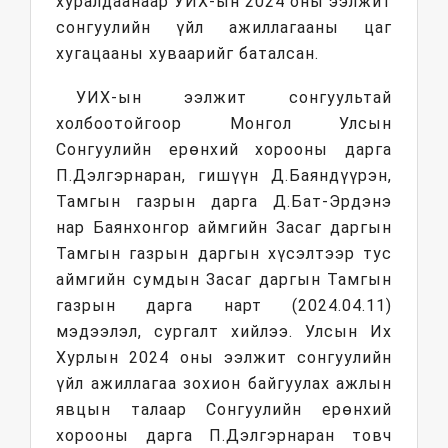
хуралдаанаар УИХ-ын 2024 оны ээлжит
сонгуулийн үйл ажиллагааны цаг
хугацааны хуваарийг баталсан.
УИХ-ын ээлжит сонгуультай
холбоотойгоор Монгол Улсын
Сонгуулийн ерөнхий хорооны дарга
П.Дэлгэрнаран, гишүүн Д.Баяндүүрэн,
Тамгын газрын дарга Д.Бат-Эрдэнэ
нар Баянхонгор аймгийн Засаг даргын
Тамгын газрын даргын хүсэлтээр тус
аймгийн сумдын Засаг даргын Тамгын
газрын дарга нарт (2024.04.11)
мэдээлэл, сургалт хийлээ. Улсын Их
Хурлын 2024 оны ээлжит сонгуулийн
үйл ажиллагаа зохион байгуулах ажлын
явцын талаар Сонгуулийн ерөнхий
хорооны дарга П.Дэлгэрнаран товч