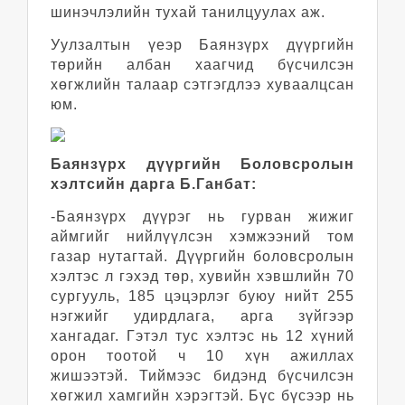
шинэчлэлийн тухай танилцуулах аж.
Уулзалтын үеэр Баянзүрх дүүргийн
төрийн албан хаагчид бүсчилсэн
хөгжлийн талаар сэтгэгдлээ хуваалцсан
юм.
Баянзүрх дүүргийн Боловсролын
хэлтсийн дарга Б.Ганбат:
-Баянзүрх дүүрэг нь гурван жижиг
аймгийг нийлүүлсэн хэмжээний том
газар нутагтай. Дүүргийн боловсролын
хэлтэс л гэхэд төр, хувийн хэвшлийн 70
сургууль, 185 цэцэрлэг буюу нийт 255
нэгжийг удирдлага, арга зүйгээр
хангадаг. Гэтэл тус хэлтэс нь 12 хүний
орон тоотой ч 10 хүн ажиллах
жишээтэй. Тиймээс бидэнд бүсчилсэн
хөгжил хамгийн хэрэгтэй. Бүс бүсээр нь