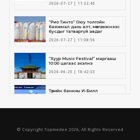
2026-07-27 | 11:22:40
“Рио Тинто” Оюу толгойн
баяжмал дахь алт, мөнгө, зэснээс
бусдыг татваргүй авдаг
2026-07-27 | 11:08:56
“Хуур Music Festival” маргааш
10:00 цагаас эхэлнэ
2026-06-25 | 18:42:33
Төрийн банкны И-Билл
үйлчилгээнд Голомт банк
нэгдлээ
2026-06-25 | 9:33:55
Төрийн банк, Санхүү Эдийн
© Copyright Topmedee 2026, All Rights Reserved
Засгийн Их Сургууль хамтын
ажиллагааны санамж бичгээ