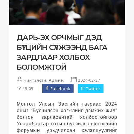
ДАРЬ-ЭХ ОРЧМЫГ ДЭД
БҮТЦИЙН СҮЛЖЭЭНД БАГА
ЗАРДЛААР ХОЛБОХ
БОЛОМЖТОЙ
Нийтэлсэн:
Админ
2024-02-27
10:15:05
Facebook
Twitter
Монгол Улсын Засгийн газраас 2024
оныг “Бүсчилсэн хөгжлийг дэмжих жил”
болгон зарласантай холбоотойгоор
Улаанбаатар хотын бүсчилсэн хөгжлийн
форумын урьдчилсан хэлэлцүүлгийг