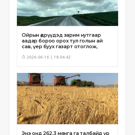
Ойрын өдрүүдэд зарим нутгаар
аадар бороо орох тул голын ай
сав, үер буух газарт отоглож,
хоноглохгүй байхыг зөвлөв
2026-06-16 | 18:04:42
Энэ онд 262.3 мянга га талбайд үр