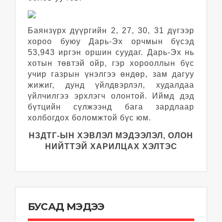
Баянзүрх дүүргийн 2, 27, 30, 31 дүгээр
хороо буюу Дарь-Эх орчмын бүсэд
53,943 иргэн оршин суудаг. Дарь-Эх нь
хотын төвтэй ойр, гэр хорооллын бүс
учир газрын үнэлгээ өндөр, зам дагуу
жижиг, дунд үйлдвэрлэл, худалдаа
үйлчилгээ эрхлэгч олонтой. Иймд дэд
бүтцийн сүлжээнд бага зардлаар
холбогдох боломжтой бүс юм.
НЗДТГ-ЫН ХЭВЛЭЛ МЭДЭЭЛЭЛ, ОЛОН
НИЙТТЭЙ ХАРИЛЦАХ ХЭЛТЭС
БУСАД МЭДЭЭ