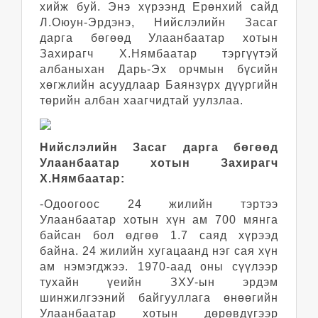
хийж буй. Энэ хүрээнд Ерөнхий сайд
Л.Оюун-Эрдэнэ, Нийслэлийн Засаг
дарга бөгөөд Улаанбаатар хотын
Захирагч Х.Нямбаатар тэргүүтэй
албаныхан Дарь-Эх орчмын бүсийн
хөгжлийн асуудлаар Баянзүрх дүүргийн
төрийн албан хаагчидтай уулзлаа.
Нийслэлийн Засаг дарга бөгөөд
Улаанбаатар хотын Захирагч
Х.Нямбаатар:
-Одоогоос 24 жилийн тэртээ
Улаанбаатар хотын хүн ам 700 мянга
байсан бол өдгөө 1.7 саяд хүрээд
байна. 24 жилийн хугацаанд нэг сая хүн
ам нэмэгджээ. 1970-аад оны сүүлээр
тухайн үеийн ЗХУ-ын эрдэм
шинжилгээний байгууллага өнөөгийн
Улаанбаатар хотын дөрөвдүгээр