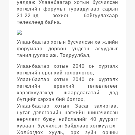
уялдаж Улаанбаатар хотын бүсчилсэн
хөгжлийн форумыг гуравдугаар сарын
21-22-нд зохион байгуулахаар
төлөвлөөд байна.
Улаанбаатар хотын бүсчилсэн хөгжлийн
форумаар дөрвөн үндсэн асуудлыг
танилцуулах аж. Тодруулбал,
Улаанбаатар хотын 2040 он хүртэлх
хөгжлийн ерөнхий төлөвлөгөө,
Улаанбаатар хотын 2040 он хүртэлх
хөгжлийн ерөнхий төлөвлөгөөг
хэрэгжүүлэхэд шаардлагатай дэд
бүтцийг хэрхэн бий болгох,
Улаанбаатар хотын Засаг захиргаа,
нутаг дэвсгэрийн нэгжийн шинэчилсэн
өөрчлөлт буюу нийслэлийг 40 дүүрэгт
хуваан, бүсчилсэн байдлаар хөгжүүлэх,
Холбогдох хууль, эрх зүйн орчны