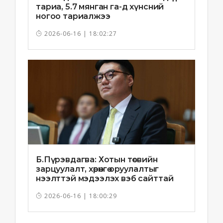
тариа, 5.7 мянган га-д хүнсний
ногоо тариалжээ
2026-06-16 | 18:02:27
Б.Пүрэвдагва: Хотын төсвийн
зарцуулалт, хөрөнгө оруулалтыг
нээлттэй мэдээлэх вэб сайттай
болно
2026-06-16 | 18:00:29