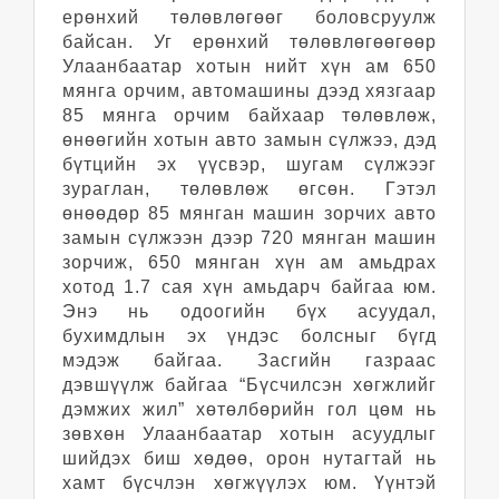
ерөнхий төлөвлөгөөг боловсруулж
байсан. Уг ерөнхий төлөвлөгөөгөөр
Улаанбаатар хотын нийт хүн ам 650
мянга орчим, автомашины дээд хязгаар
85 мянга орчим байхаар төлөвлөж,
өнөөгийн хотын авто замын сүлжээ, дэд
бүтцийн эх үүсвэр, шугам сүлжээг
зураглан, төлөвлөж өгсөн. Гэтэл
өнөөдөр 85 мянган машин зорчих авто
замын сүлжээн дээр 720 мянган машин
зорчиж, 650 мянган хүн ам амьдрах
хотод 1.7 сая хүн амьдарч байгаа юм.
Энэ нь одоогийн бүх асуудал,
бухимдлын эх үндэс болсныг бүгд
мэдэж байгаа. Засгийн газраас
дэвшүүлж байгаа “Бүсчилсэн хөгжлийг
дэмжих жил” хөтөлбөрийн гол цөм нь
зөвхөн Улаанбаатар хотын асуудлыг
шийдэх биш хөдөө, орон нутагтай нь
хамт бүсчлэн хөгжүүлэх юм. Үүнтэй