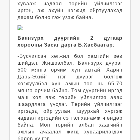
хувааж чадвал төрийн үйлчилгээг
иргэн, аж ахуйн нэгжид ойртуулахад
дөхөм болно гэж үзэж байна.
Баянзүрх дүүргийн 2 дугаар
хорооны Засаг дарга Б.Хасбаатар:
-Бүсчилсэн хөгжил бол хамгийн зөв
шийдэл. Жишээлбэл, Баянзүрх дүүрэг
500 мянга орчим хүн амтай. Харин
Дарь-Эхийг нэг дүүрэг болгож
хөгжүүлбэл хүн амын тоо нь 65-70
мянга орчим байна. Том дүүргийн иргэд
маш хол явж төрийн үйлчилгээ авах
шаардлага үүсдэг. Төрийн үйлчилгээг
иргэдэд ойртуулан, шуурхай хүргэж
чадвал иргэдийн сэтгэл ханамж ч өндөр
байна. Мөн төрийн албан хаагчийн
ажлын ачаалал жигд хуваарилагдах
болов уу гэв.