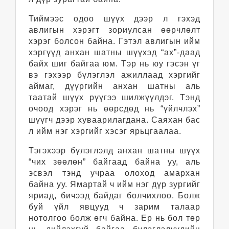
Тиймээс одоо шүүх дээр л гэхэд
авлигын хэрэгт зориулсан өөрчлөлт
хэрэг болсон байна. Гэтэл авлигын ийм
хэргүүд анхан шатны шүүхэд “ах”-даад
байх шиг байгаа юм. Тэр нь юу гэсэн үг
вэ гэхээр бүлэглэл ажиллаад хэргийг
аймаг, дүүргийн анхан шатны аль
таатай шүүх рүүгээ шилжүүлдэг. Тэнд
очоод хэрэг нь өөрсдөд нь “үйлчлэх”
шүүгч дээр хуваарилагдана. Саяхан бас
л ийм нэг хэргийг хэсэг ярьцгаалаа.
Тэгэхээр бүлэглэлд анхан шатны шүүх
“чих зөөлөн” байгаад байна уу, аль
эсвэл тэнд учраа олоход амархан
байна уу. Ямартай ч ийм нэг дүр зургийг
яриад, бичээд байдаг болчихлоо. Болж
буй үйл явцууд ч зарим талаар
нотолгоо болж өгч байна. Ер нь бол төр