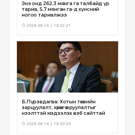
Энэ онд 262.3 мянга га талбайд үр
тариа, 5.7 мянган га-д хүнсний
ногоо тариалжээ
2026-06-16 | 18:02:27
Б.Пүрэвдагва: Хотын төсвийн
зарцуулалт, хөрөнгө оруулалтыг
нээлттэй мэдээлэх вэб сайттай
болно
2026-06-16 | 18:00:29