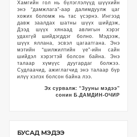
Хамгийн гол нь бүлэглэлүүд шүүхийн
энэ “дамжлага”-аар далимдуулж цаг
хожих боломж нь тас үсэрнэ. Ингээд
давж заалдах шатны шүүх шийдэж,
Дээд шүүх хянаад авлигын хэрэг
удахгүй шийдэгддэг болно. Мэдээж,
шүүх яллана, эсвэл цагаатгана. Энэ
мэтийн “шилжилтийн үе”-ийн сайн
шийдэл хэрэгтэй болсон байна. Энэ
талаар хүмүүс дуугардаг болжээ.
Судлаачид, ажиглагчид энэ талаар бүр
илүү хэлэх болсон байна лээ.
Эх сурвалж: “Зууны мэдээ”
сонин
Б.ДАМДИН-ОЧИР
БУСАД МЭДЭЭ