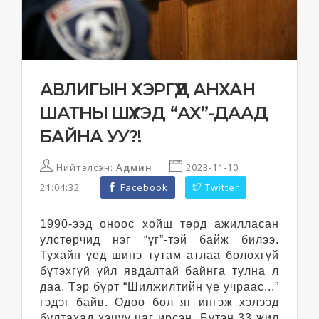
АВЛИГЫН ХЭРГҮҮД АНХАН
ШАТНЫ ШҮҮХЭД “АХ”-ДААД
БАЙНА УУ?!
Нийтэлсэн:
Админ
2023-11-10
21:04:32
Facebook
Twitter
1990-ээд оноос хойш төрд ажилласан
улстөрчид нэг “үг”-тэй байж билээ.
Тухайн үед шинэ тутам атлаа болохгүй
бүтэхгүй үйл явдалтай байнга тулна л
даа. Тэр бүрт “Шилжилтийн үе учраас...”
гэдэг байв. Одоо бол яг ингэж хэлээд
бултахад хэцүү цаг ирсэн. Бүтэн 33 жил