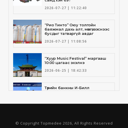
2026-07-27 | 11:22:40
“Рио Тинто” Оюу толгойн
баяжмал дахь алт, мөнгө, зэснээс
бусдыг татваргүй авдаг
2026-07-27 | 11:08:56
“Хуур Music Festival” маргааш
10:00 цагаас эхэлнэ
2026-06-25 | 18:42:33
Төрийн банкны И-Билл
үйлчилгээнд Голомт банк
нэгдлээ
2026-06-25 | 9:33:55
Төрийн банк, Санхүү Эдийн
© Copyright Topmedee 2026, All Rights Reserved
Засгийн Их Сургууль хамтын