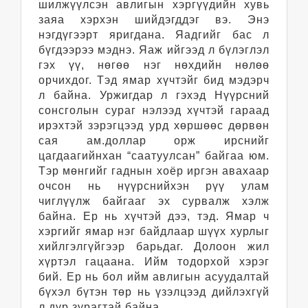
шилжүүлсэн авлигын хэргүүдийн хувь
заяа хэрхэн шийдэгддэг вэ. Энэ
нэгдүгээрт яригдана. Яадгийг бас л
бүгдээрээ мэднэ. Яаж ийгээд л бүлэглэл
гэх үү, нөгөө нэг нөхдийн нөлөө
орчихдог. Тэд ямар хүчтэйг бид мэдэрч
л байна. Уржигдар л гэхэд Нүүрсний
сонсголын сураг нэлээд хүчтэй гараад
ирэхтэй зэрэгцээд урд хөршөөс дөрвөн
сая ам.доллар орж ирснийг
цагдаагийнхан “саатуулсан” байгаа юм.
Тэр мөнгийг гаднын хоёр иргэн авахаар
очсон нь нүүрснийхэн рүү улам
чиглүүлж байгааг эх сурвалж хэлж
байна. Ер нь хүчтэй дээ, тэд. Ямар ч
хэргийг ямар нэг байдлаар шүүх хурлыг
хийлгэлгүйгээр барьдаг. Долоон жил
хүртэл гацаана. Ийм тодорхой хэрэг
бий. Ер нь бол ийм авлигын асуудалтай
бүхэл бүтэн төр нь үзэлцээд дийлэхгүй
л дүр зурагтай байна.