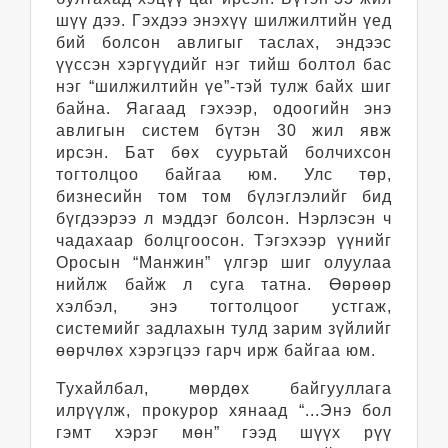
шүү дээ. Гэхдээ энэхүү шилжилтийн үед
бий болсон авлигыг таслах, эндээс
үүссэн хэргүүдийг нэг тийш болтол бас
нэг “шилжилтийн үе”-тэй тулж байх шиг
байна. Яагаад гэхээр, одоогийн энэ
авлигын систем бүтэн 30 жил явж
ирсэн. Бат бөх суурьтай болчихсон
тогтолцоо байгаа юм. Улс төр,
бизнесийн том том бүлэглэлийг бид
бүгдээрээ л мэддэг болсон. Нэрлэсэн ч
чадахаар болцгоосон. Тэгэхээр үүнийг
Оросын “Манжин” үлгэр шиг олуулаа
нийлж байж л суга татна. Өөрөөр
хэлбэл, энэ тогтолцоог устгаж,
системийг задлахын тулд зарим зүйлийг
өөрчлөх хэрэгцээ гарч ирж байгаа юм.
Тухайлбал, мөрдөх байгууллага
илрүүлж, прокурор хянаад “...Энэ бол
гэмт хэрэг мөн” гээд шүүх рүү