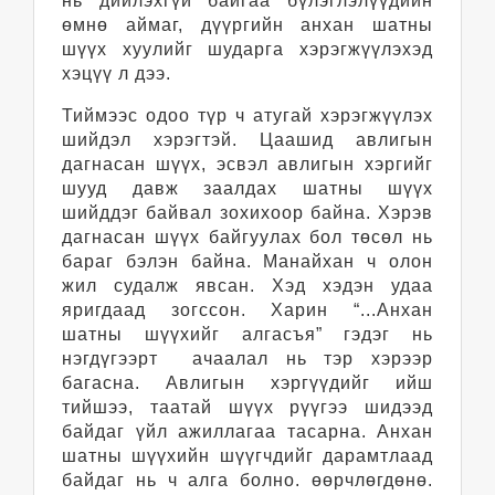
нь дийлэхгүй байгаа бүлэглэлүүдийн
өмнө аймаг, дүүргийн анхан шатны
шүүх хуулийг шударга хэрэгжүүлэхэд
хэцүү л дээ.
Тиймээс одоо түр ч атугай хэрэгжүүлэх
шийдэл хэрэгтэй. Цаашид авлигын
дагнасан шүүх, эсвэл авлигын хэргийг
шууд давж заалдах шатны шүүх
шийддэг байвал зохихоор байна. Хэрэв
дагнасан шүүх байгуулах бол төсөл нь
бараг бэлэн байна. Манайхан ч олон
жил судалж явсан. Хэд хэдэн удаа
яригдаад зогссон. Харин “...Анхан
шатны шүүхийг алгасъя” гэдэг нь
нэгдүгээрт ачаалал нь тэр хэрээр
багасна. Авлигын хэргүүдийг ийш
тийшээ, таатай шүүх рүүгээ шидээд
байдаг үйл ажиллагаа тасарна. Анхан
шатны шүүхийн шүүгчдийг дарамтлаад
байдаг нь ч алга болно. өөрчлөгдөнө.