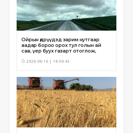
Ойрын өдрүүдэд зарим нутгаар
аадар бороо орох тул голын ай
сав, үер буух газарт отоглож,
хоноглохгүй байхыг зөвлөв
2026-06-16 | 18:04:42