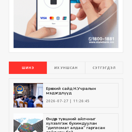
ШИНЭ
ИХ УНШСАН
СЭТГЭГДЭЛ
Ерөнхий сайд Н.Учралын
мэдэгдлүүд
2026-07-27 | 11:26:45
Өндөр түвшний айлчныг
хүлээлгэж бухимдуулан
“дипломат алдаа” гаргасан
сайд хэн бэ?