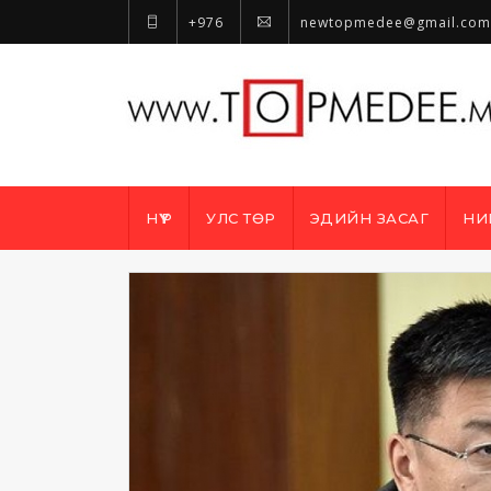
+976
newtopmedee@gmail.com
НҮҮР
УЛС ТӨР
ЭДИЙН ЗАСАГ
НИ