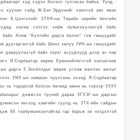
дбаатарт хэд хэдэн болзол тулгасан байна. Үүнд :
ээ хуучин сайд Ж.Бат-Эрдэнийг хаялгүй авч явах
лих Б.Цэнгэлийг ЗТХЯ-ны Төрийн нарийн бичгийн
удад халаа сэлгээ хийж бужигнуулахгүй байх
н байх Ахиж "Бүлгийн дарга болно" гэж гишүүдийг
иж дуугаргахгүй байх Шинэ залуу УИХ-ын гишүүдийг
ин давруулахгүй байх зэрэг асуудлууд дээр ах нар
игч Я.Содбаатар өөрөө Ерөнхийлөгчтэй халзагнаж
-ын дарга З.Энхболдыг өөрөө услаж маллах ажлыг
эхлэх УИХ-ын намрын чуулганы эхэнд Я.Содбаатар
ох нь тодорхой болсон бөгөөд өмнө нь тэрээр УУХҮ
абазарыг дэмжсэн түүний дараа ЗГХЭГ-ын даргын
 дэмжсэн ингээд хамгийн сүүлд нь ЗТХ-ийн сайдын
дэж 60 тэрбумынхантайгаа гар барьж эв нэгдэлтэй