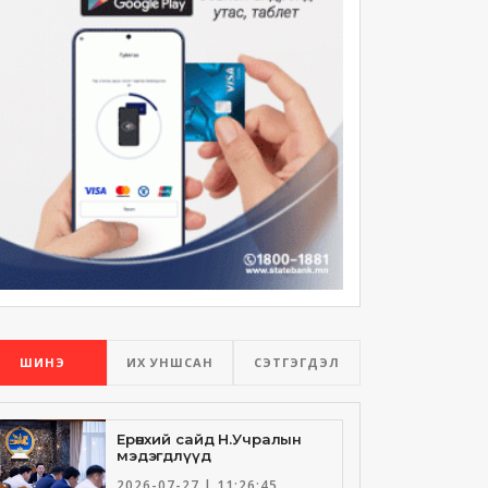
ШИНЭ
ИХ УНШСАН
СЭТГЭГДЭЛ
Ерөнхий сайд Н.Учралын
мэдэгдлүүд
2026-07-27 | 11:26:45