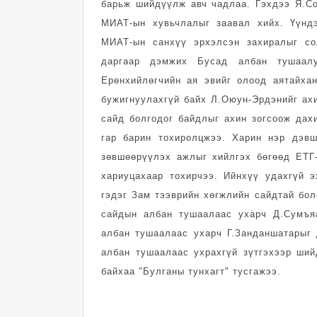
барьж шийдүүлж авч чадлаа. Гэхдээ Я.Со
МИАТ-ын хувьчлалыг заавал хийх. Үүнд
МИАТ-ын санхүү эрхэлсэн захиралыг со
даргаар дэмжих Бусад албан тушаалу
Ерөнхийлөгчийн ая эвийг олоод аятайха
бужигнуулахгүй байх Л.Оюун-Эрдэнийг ах
сайд болгодог байдлыг ахин зогсоож дах
гар барин тохиролцжээ. Харин нэр дэвш
зөвшөөрүүлэх ажлыг хийлгэх бөгөөд ЕТГ
хариуцахаар тохирчээ. Ийнхүү удахгүй 
гэдэг Зам тээврийн хөгжлийн сайдтай бол
сайдын албан тушаалаас ухарч Д.Сумъя
албан тушаалаас ухарч Г.Занданшатарыг
албан тушаалаас ухрахгүй зүтгэхээр ший
байхаа "Булганы тунхагт" тусгажээ.