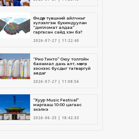
Өндөр түвшний айлчныг
хүлээлгэж бухимдуулан
“дипломат алдаа”
гаргасан сайд хэн бэ?
2026-07-27 | 11:22:40
“Рио Тинто” Оюу толгойн
баяжмал дахь алт, мөнгө,
зэснээс бусдыг татваргүй
авдаг
2026-07-27 | 11:08:56
“Хуур Music Festival”
маргааш 10:00 цагаас
эхэлнэ
2026-06-25 | 18:42:33
Төрийн банкны И-Билл