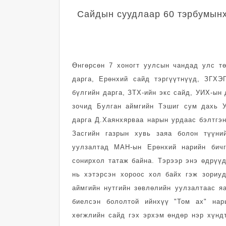
Сайдын суудлаар 60 тэрбумынх
Өнгөрсөн 7 хоногт уулсын чандад улс т
дарга, Ерөнхий сайд тэргүүтнүүд, ЗГХ
бүлгийн дарга, ЗТХ-ийн экс сайд, УИХ-ын 
зочид Булган аймгийн Тэшиг сум дахь 
дарга Д.Хаянхярваа нарын урдаас бэлтгэ
Засгийн газрын хувь заяа болон түүни
уулзалтад МАН-ын Ерөнхий нарийн бичг
сонирхол татаж байна. Тэрээр энэ өдрүүд
нь хэтэрсэн хороос хол байх гэж зориуд
аймгийн нутгийн зөвлөлийн уулзалтаас я
биелсэн бололтой ийнхүү "Том ах" на
хөгжлийн сайд гэх эрхэм өндөр нэр хүнд