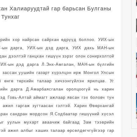
ан Халиаруудтай гар барьсан Булганы
Тунхаг
өрийн хор найрсан сайрхан өдрүүд боллоо. УИХ-ын
ЭГ-ын дарга, УИХ-ын дэд дарга, УИХ дахь МАН-ын
дан дээлтэй ганцхан гишүүн зэрэг олон сонирхолтой
УИХ-ын дэд дарга Л.Энх-Амгалан, МАН-ын бүлгийн
н зассан уушийн газарт хүрэлцэн ирж Монгол Улсын
й өнгө төрхийн талаар хичээнгүйлэн ярилцав. Уг
ийн дарга Д.Амарбаясгалан оролцоогүй нь харин
эд Говь-Алтай аймагт ажлаар явсан гэх боловч тун
 ажил гаргаж зугтаасан гэлтэй. Харин Өвөрхангай
аран сандран мордсон Я.Содбаатар гишүүний хүсэл
рыг уулын мухарт аваачиж байгаад Зам тээврийн
тэй ажил албыг хаших талаар өрсөлдөгчгүйгээр гар