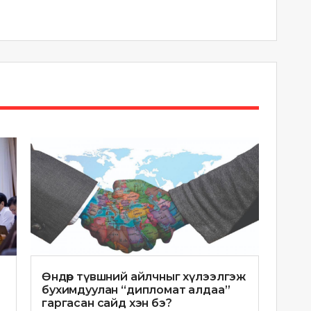
Өндөр түвшний айлчныг хүлээлгэж
бухимдуулан “дипломат алдаа”
гаргасан сайд хэн бэ?