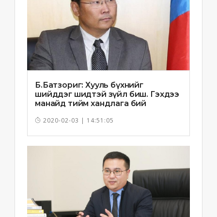
Б.Батзориг: Хууль бүхнийг
шийддэг шидтэй зүйл биш. Гэхдээ
манайд тийм хандлага бий
болчихлоо
2020-02-03 | 14:51:05