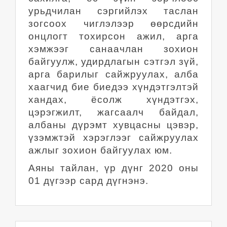
урьдчилан сэргийлэх таслан
зогсоох чиглэлээр өөрсдийн
онцлогт тохирсон ажил, арга
хэмжээг санаачлан зохион
байгуулж, удирдлагын сэтгэл зүй,
арга барилыг сайжруулах, алба
хаагчид бие биедээ хүндэтгэлтэй
хандах, ёсолж хүндэтгэх,
цэрэгжилт, жагсаалч байдал,
албаны дүрэмт хувцасны цэвэр,
үзэмжтэй хэрэглээг сайжруулах
ажлыг зохион байгуулах юм.
Аяны тайлан, үр дүнг 2020 оны
01 дүгээр сард дүгнэнэ.