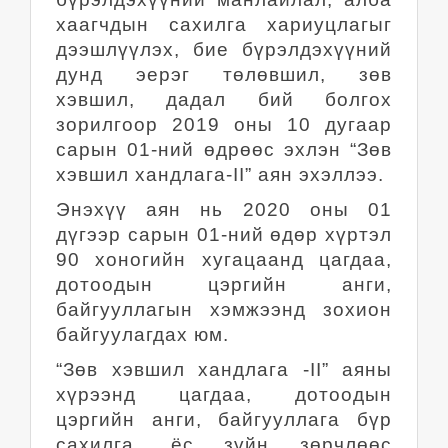
хаагчдын сахилга хариуцлагыг
дээшлүүлэх, бие бүрэлдэхүүний
дунд эерэг төлөвшил, зөв
хэвшил, дадал бий болгох
зорилгоор 2019 оны 10 дугаар
сарын 01-ний өдрөөс эхлэн “Зөв
хэвшил хандлага-II” аян эхэллээ.
Энэхүү аян нь 2020 оны 01
дүгээр сарын 01-ний өдөр хүртэл
90 хоногийн хугацаанд цагдаа,
дотоодын цэргийн анги,
байгууллагын хэмжээнд зохион
байгуулагдах юм.
“Зөв хэвшил хандлага -II”
аяны
хүрээнд цагдаа, дотоодын
цэргийн анги, байгууллага бүр
сахилга, ёс зүйн зөрчлөөс