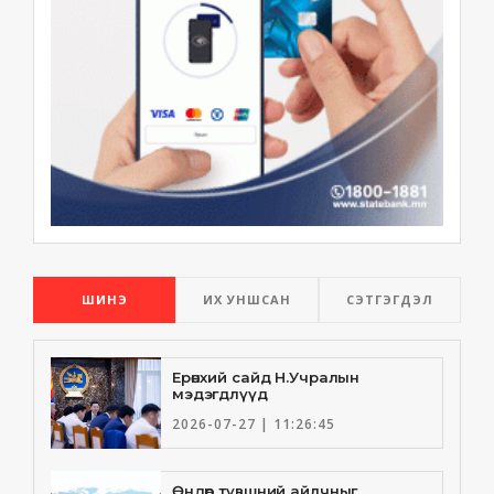
ШИНЭ
ИХ УНШСАН
СЭТГЭГДЭЛ
Ерөнхий сайд Н.Учралын
мэдэгдлүүд
2026-07-27 | 11:26:45
Өндөр түвшний айлчныг