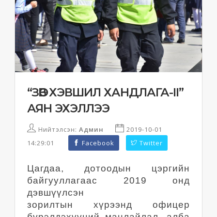
“ЗӨВ ХЭВШИЛ ХАНДЛАГА-II”
АЯН ЭХЭЛЛЭЭ
Нийтэлсэн:
Админ
2019-10-01
14:29:01
Facebook
Twitter
Цагдаа, дотоодын цэргийн
байгууллагаас 2019 онд
дэвшүүлсэн
зорилтын хүрээнд офицер
бүрэлдэхүүний манлайлал, алба