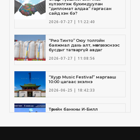
хүлээлгэж бухимдуулан
“дипломат алдаа” гаргасан
сайд хэн бэ?
2026-07-27 | 11:22:40
“Рио Тинто” Оюу толгойн
баяжмал дахь алт, мөнгө, зэснээс
бусдыг татваргүй авдаг
2026-07-27 | 11:08:56
“Хуур Music Festival” маргааш
10:00 цагаас эхэлнэ
2026-06-25 | 18:42:33
Төрийн банкны И-Билл
үйлчилгээнд Голомт банк
нэгдлээ
2026-06-25 | 9:33:55