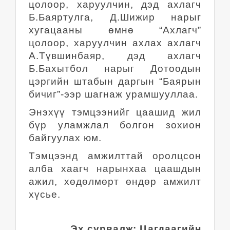
цолоор, харуулчин, дэд ахлагч
Б.Баяртулга, Д.Шижир нарыг
хугацааны өмнө “Ахлагч”
цолоор, харуулчин ахлах ахлагч
А.Түвшинбаяр, дэд ахлагч
Б.Бахытбол нарыг Дотоодын
цэргийн штабын даргын “Баярын
бичиг”-ээр шагнаж урамшууллаа.
Энэхүү тэмцээнийг цаашид жил
бүр уламжлал болгон зохион
байгуулах юм.
Тэмцээнд амжилттай оролцсон
алба хаагч нарынхаа цаашдын
ажил, хөдөлмөрт өндөр амжилт
хүсье.
Эх сурвалж: Цагдаагийн