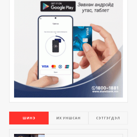
ШИНЭ
ИХ УНШСАН
СЭТГЭГДЭЛ