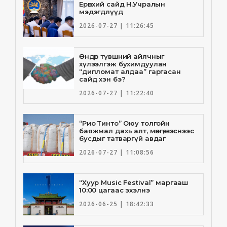
Ерөнхий сайд Н.Учралын
мэдэгдлүүд
2026-07-27 | 11:26:45
Өндөр түвшний айлчныг
хүлээлгэж бухимдуулан
“дипломат алдаа” гаргасан
сайд хэн бэ?
2026-07-27 | 11:22:40
“Рио Тинто” Оюу толгойн
баяжмал дахь алт, мөнгө, зэснээс
бусдыг татваргүй авдаг
2026-07-27 | 11:08:56
“Хуур Music Festival” маргааш
10:00 цагаас эхэлнэ
2026-06-25 | 18:42:33