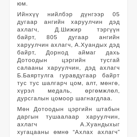
юм.
Ийнхүү нийлбэр дүнгээр 05
дугаар ангийн харуулчин дэд
ахлагч, Д.Шижир тэргүүн
байрт, 805 дугаар ангийн
харуулчин ахлагч, А.Хуандых дэд
байрт, Дорнод аймаг дахь
Дотоодын цэргийн тусгай
салааны харуулчин, дэд ахлагч
Б.Баяртулга гуравдугаар байрт
тус тус шалгарч цом, алт, мөнгө,
хүрэл медаль, өргөмжлөл,
дурсгалын цомоор шагнагдлаа.
Мөн Дотоодын цэргийн штабын
даргын тушаалаар харуулчин,
ахлагч А.Хуандыхыг
хугацааны өмнө “Ахлах ахлагч”