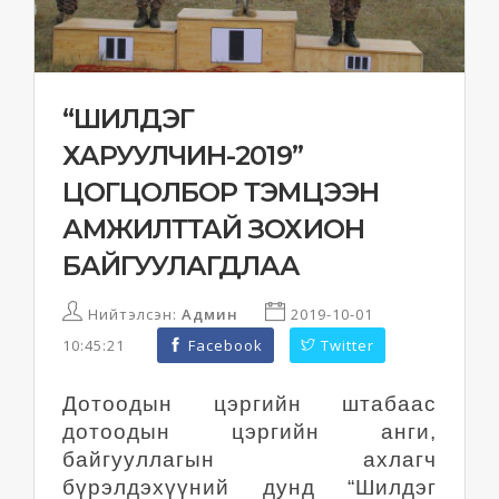
“ШИЛДЭГ
ХАРУУЛЧИН-2019”
ЦОГЦОЛБОР ТЭМЦЭЭН
АМЖИЛТТАЙ ЗОХИОН
БАЙГУУЛАГДЛАА
Нийтэлсэн:
Админ
2019-10-01
10:45:21
Facebook
Twitter
Дотоодын цэргийн штабаас
дотоодын цэргийн анги,
байгууллагын ахлагч
бүрэлдэхүүний дунд “Шилдэг