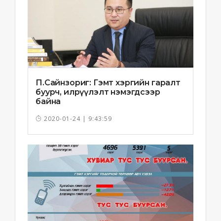
П.Сайнзориг: Гэмт хэргийн гаралт
буурч, илрүүлэлт нэмэгдсээр
байна
2020-01-24 | 9:43:59