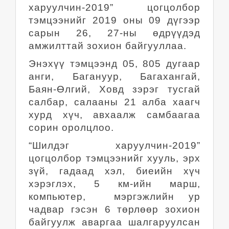
харуулчин-2019” цогцолбор
тэмцээнийг 2019 оны 09 дүгээр
сарын 26, 27-ны өдрүүдэд
амжилттай зохион байгууллаа.
Энэхүү тэмцээнд 05, 805 дугаар
анги, Багануур, Багахангай,
Баян-Өлгий, Ховд зэрэг тусгай
салбар, салааны 21 алба хаагч
хурд хүч, авхаалж самбаагаа
сорин оролцлоо.
“Шилдэг харуулчин-2019”
цогцолбор тэмцээнийг хууль, эрх
зүй, гадаад хэл, биеийн хүч
хэрэглэх, 5 км-ийн марш,
компьютер, мэргэжлийн ур
чадвар гэсэн 6 төрлөөр зохион
байгуулж аваргаа шалгаруулсан