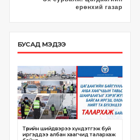
ерөнхий газар
БУСАД МЭДЭЭ
Төрийн шийдвэрээ хүндэтгэж буй
иргэддээ албан хаагчид талархаж