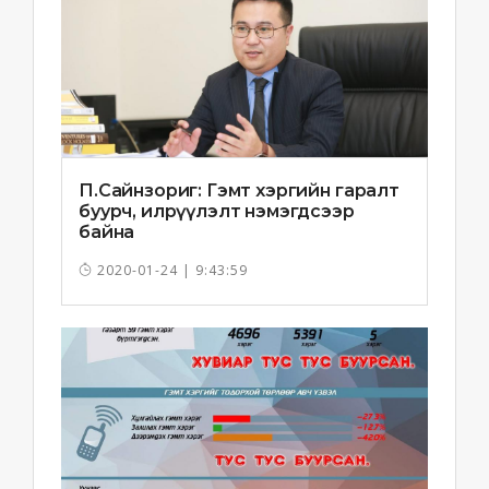
П.Сайнзориг: Гэмт хэргийн гаралт
буурч, илрүүлэлт нэмэгдсээр
байна
2020-01-24 | 9:43:59