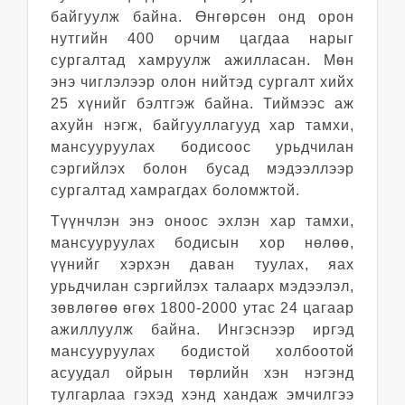
байгуулж байна. Өнгөрсөн онд орон
нутгийн 400 орчим цагдаа нарыг
сургалтад хамруулж ажилласан. Мөн
энэ чиглэлээр олон нийтэд сургалт хийх
25 хүнийг бэлтгэж байна. Тиймээс аж
ахуйн нэгж, байгууллагууд хар тамхи,
мансууруулах бодисоос урьдчилан
сэргийлэх болон бусад мэдээллээр
сургалтад хамрагдах боломжтой.
Түүнчлэн энэ оноос эхлэн хар тамхи,
мансууруулах бодисын хор нөлөө,
үүнийг хэрхэн даван туулах, яах
урьдчилан сэргийлэх талаарх мэдээлэл,
зөвлөгөө өгөх 1800-2000 утас 24 цагаар
ажиллуулж байна. Ингэснээр иргэд
мансууруулах бодистой холбоотой
асуудал ойрын төрлийн хэн нэгэнд
тулгарлаа гэхэд хэнд хандаж эмчилгээ