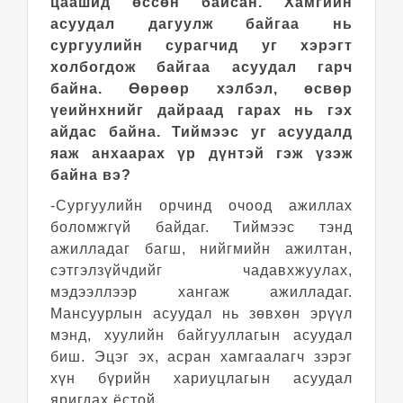
цаашид өссөн байсан. Хамгийн
асуудал дагуулж байгаа нь
сургуулийн сурагчид уг хэрэгт
холбогдож байгаа асуудал гарч
байна. Өөрөөр хэлбэл, өсвөр
үеийнхнийг дайраад гарах нь гэх
айдас байна. Тиймээс уг асуудалд
яаж анхаарах үр дүнтэй гэж үзэж
байна вэ?
-Сургуулийн орчинд очоод ажиллах
боломжгүй байдаг. Тиймээс тэнд
ажилладаг багш, нийгмийн ажилтан,
сэтгэлзүйчдийг чадавхжуулах,
мэдээллээр хангаж ажилладаг.
Мансуурлын асуудал нь зөвхөн эрүүл
мэнд, хуулийн байгууллагын асуудал
биш. Эцэг эх, асран хамгаалагч зэрэг
хүн бүрийн хариуцлагын асуудал
яригдах ёстой.