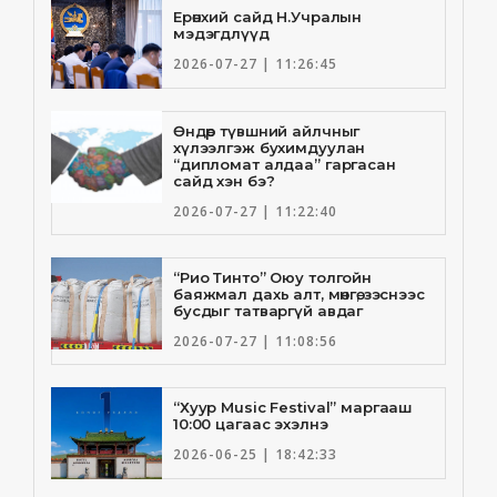
Ерөнхий сайд Н.Учралын
мэдэгдлүүд
2026-07-27 | 11:26:45
Өндөр түвшний айлчныг
хүлээлгэж бухимдуулан
“дипломат алдаа” гаргасан
сайд хэн бэ?
2026-07-27 | 11:22:40
“Рио Тинто” Оюу толгойн
баяжмал дахь алт, мөнгө, зэснээс
бусдыг татваргүй авдаг
2026-07-27 | 11:08:56
“Хуур Music Festival” маргааш
10:00 цагаас эхэлнэ
2026-06-25 | 18:42:33