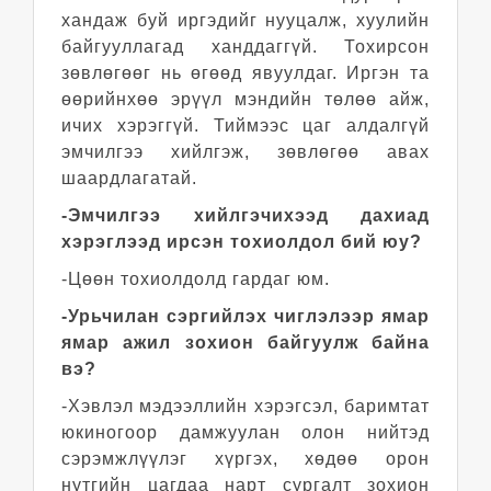
хандаж буй иргэдийг нууцалж, хуулийн
байгууллагад ханддаггүй. Тохирсон
зөвлөгөөг нь өгөөд явуулдаг. Иргэн та
өөрийнхөө эрүүл мэндийн төлөө айж,
ичих хэрэггүй. Тиймээс цаг алдалгүй
эмчилгээ хийлгэж, зөвлөгөө авах
шаардлагатай.
-Эмчилгээ хийлгэчихээд дахиад
хэрэглээд ирсэн тохиолдол бий юу?
-Цөөн тохиолдолд гардаг юм.
-Урьчилан сэргийлэх чиглэлээр ямар
ямар ажил зохион байгуулж байна
вэ?
-Хэвлэл мэдээллийн хэрэгсэл, баримтат
юкиногоор дамжуулан олон нийтэд
сэрэмжлүүлэг хүргэх, хөдөө орон
нутгийн цагдаа нарт сургалт зохион