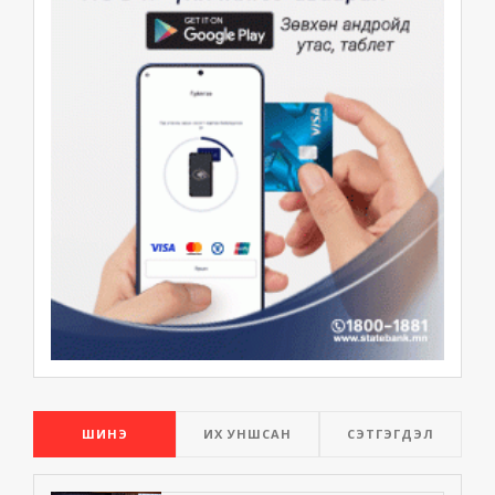
ШИНЭ
ИХ УНШСАН
СЭТГЭГДЭЛ