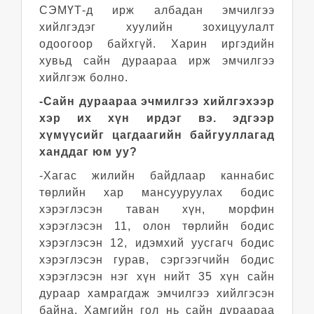
СЭМҮТ-д ирж албадан эмчилгээ
хийлгэдэг хуулийн зохицуулалт
одоогоор байхгүй. Харин иргэдийн
хувьд сайн дураараа ирж эмчилгээ
хийлгэж болно.
-Сайн дураараа эчмилгээ хийлгэхээр
хэр их хүн ирдэг вэ. эдгээр
хүмүүсийг цагдаагийн байгууллагад
ханддаг юм уу?
-Хагас жилийн байдлаар каннабис
төрлийн хар мансууруулах бодис
хэрэглэсэн таван хүн, морфин
хэрэглэсэн 11, олон төрлийн бодис
хэрэглэсэн 12, идэмхий уусгагч бодис
хэрэглэсэн гурав, сэргээгчийн бодис
хэрэглэсэн нэг хүн нийт 35 хүн сайн
дураар хамрагдаж эмчилгээ хийлгэсэн
байна. Хамгийн гол нь сайн дураараа