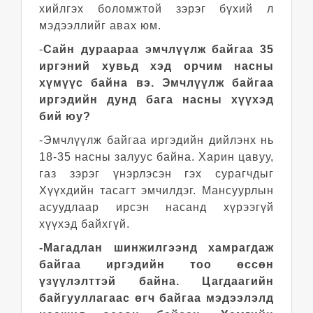
хийлгэх боломжтой зэрэг бүхий л
мэдээллийг авах юм.
-
Сайн дураараа эмчлүүлж байгаа 35
иргэний хувьд хэд орчим насны
хүмүүс байна вэ. Эмчлүүлж байгаа
иргэдийн дунд бага насны хүүхэд
бий юу?
-Эмчлүүлж байгаа иргэдийн дийлэнх нь
18-35 насны залуус байна. Харин цавуу,
газ зэрэг үнэрлэсэн гэх сурагчдыг
Хүүхдийн тасагт эмчилдэг. Мансуурлын
асуудлаар ирсэн насанд хүрээгүй
хүүхэд байхгүй.
-Магадлан шинжилгээнд хамрагдаж
байгаа иргэдийн тоо өссөн
үзүүлэлттэй байна. Цагдаагийн
байгууллагаас өгч байгаа мэдээлэлд