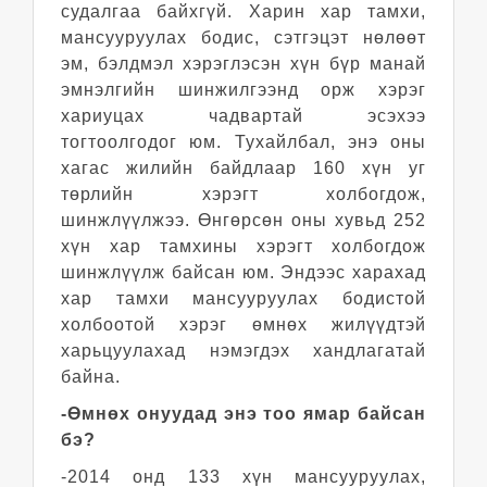
судалгаа байхгүй. Харин хар тамхи,
мансууруулах бодис, сэтгэцэт нөлөөт
эм, бэлдмэл хэрэглэсэн хүн бүр манай
эмнэлгийн шинжилгээнд орж хэрэг
хариуцах чадвартай эсэхээ
тогтоолгодог юм. Тухайлбал, энэ оны
хагас жилийн байдлаар 160 хүн уг
төрлийн хэрэгт холбогдож,
шинжлүүлжээ. Өнгөрсөн оны хувьд 252
хүн хар тамхины хэрэгт холбогдож
шинжлүүлж байсан юм. Эндээс харахад
хар тамхи мансууруулах бодистой
холбоотой хэрэг өмнөх жилүүдтэй
харьцуулахад нэмэгдэх хандлагатай
байна.
-Өмнөх онуудад энэ тоо ямар байсан
бэ?
-2014 онд 133 хүн мансууруулах,