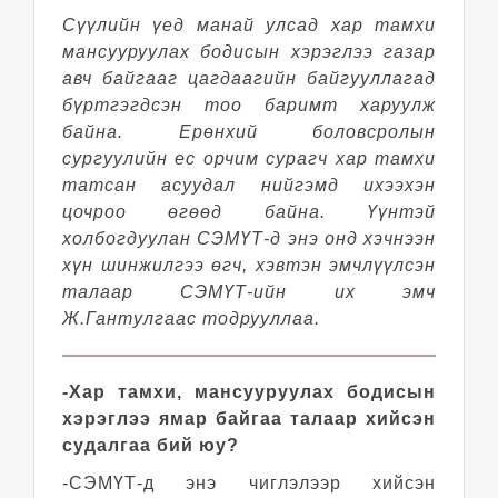
Сүүлийн үед манай улсад хар тамхи
мансууруулах бодисын хэрэглээ газар
авч байгааг цагдаагийн байгууллагад
бүртгэгдсэн тоо баримт харуулж
байна. Ерөнхий боловсролын
сургуулийн ес орчим сурагч хар тамхи
татсан асуудал нийгэмд ихээхэн
цочроо өгөөд байна. Үүнтэй
холбогдуулан СЭМҮТ-д энэ онд хэчнээн
хүн шинжилгээ өгч, хэвтэн эмчлүүлсэн
талаар СЭМҮТ-ийн их эмч
Ж.Гантулгаас тодрууллаа.
-Хар тамхи, мансууруулах бодисын
хэрэглээ ямар байгаа талаар хийсэн
судалгаа бий юу?
-СЭМҮТ-д энэ чиглэлээр хийсэн