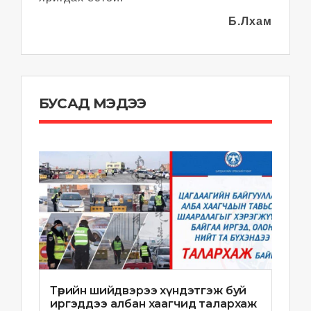
Б.Лхам
БУСАД МЭДЭЭ
Төрийн шийдвэрээ хүндэтгэж буй
иргэддээ албан хаагчид талархаж