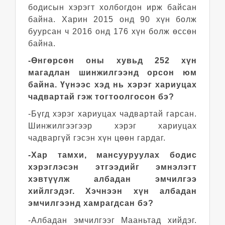
бодисын хэрэгт холбогдон ирж байсан
байна. Харин 2015 онд 90 хүн болж
буурсан ч 2016 онд 176 хүн болж өссөн
байна.
-Өнгөрсөн оны хувьд 252 хүн
магадлан шинжилгээнд орсон юм
байна. Үүнээс хэд нь хэрэг хариуцах
чадвартай гэж тогтоолгосон бэ?
-Бүгд хэрэг хариуцах чадвартай гарсан.
Шинжилгээгээр хэрэг хариуцах
чадваргүй гэсэн хүн цөөн гардаг.
-Хар тамхи, мансууруулах бодис
хэрэглэсэн этгээдийг эмнэлэгт
хэвтүүлж албадан эмчилгээ
хийлгэдэг. Хэчнээн хүн албадан
эмчилгээнд хамрагдсан бэ?
-Албадан эмчилгээг Мааньтад хийдэг.