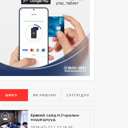
ШИНЭ
ИХ УНШСАН
СЭТГЭГДЭЛ
Ерөнхий сайд Н.Учралын
мэдэгдлүүд
2026-07-27 | 11:26:45