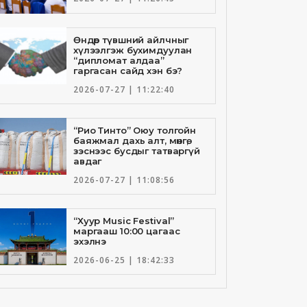
Өндөр түвшний айлчныг
хүлээлгэж бухимдуулан
“дипломат алдаа”
гаргасан сайд хэн бэ?
2026-07-27 | 11:22:40
“Рио Тинто” Оюу толгойн
баяжмал дахь алт, мөнгө,
зэснээс бусдыг татваргүй
авдаг
2026-07-27 | 11:08:56
“Хуур Music Festival”
маргааш 10:00 цагаас
эхэлнэ
2026-06-25 | 18:42:33
Төрийн банкны И-Билл