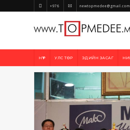
+976
newtopmedee@gmail.com
НҮҮР
УЛС ТӨР
ЭДИЙН ЗАСАГ
НИ