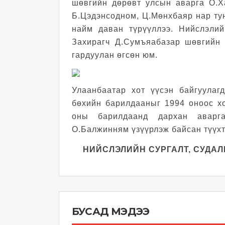
шөвгийн дөрөвт улсын аварга О.Х
Б.Цэдэнсодном, Ц.Мөнхбаяр нар ту
найм даван түрүүллээ. Нийслэлий
Захирагч Д.Сумъяабазар шөвгийн 
гардуулан өгсөн юм.
Улаанбаатар хот үүсэн байгуулаг
бөхийн барилдааныг 1994 оноос х
оны барилдаанд дархан аварга
О.Балжинням үзүүрлэж байсан түүхт
НИЙСЛЭЛИЙН СУРГАЛТ, СУДАЛ
БУСАД МЭДЭЭ