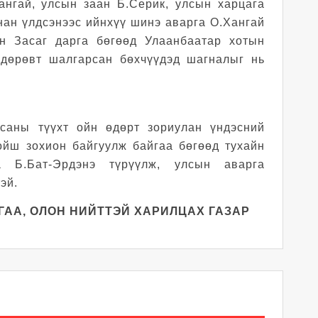
ангай, улсын заан Б.Серик, улсын харцага
нан үлдсэнээс ийнхүү шинэ аварга О.Хангай
н Засаг дарга бөгөөд Улаанбаатар хотын
дөрөвт шалгарсан бөхчүүдэд шагналыг нь
дсаны түүхт ойн өдөрт зориулан үндэсний
ойш зохион байгуулж байгаа бөгөөд тухайн
 Б.Бат-Эрдэнэ түрүүлж, улсын аварга
эй.
ГАА, ОЛОН НИЙТТЭЙ ХАРИЛЦАХ ГАЗАР