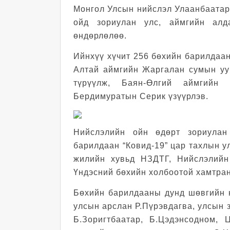
Монгол Улсын нийслэл Улаанбаатар 
ойд зориулан улс, аймгийн ал
өндөрлөлөө.
Ийнхүү хүчит 256 бөхийн барилдаан
Алтай аймгийн Жаргалан сумын уу
түрүүлж, Баян-Өлгий аймгийн
Бердимуратын Серик үзүүрлэв.
Нийслэлийн ойн өдөрт зориулан
барилдаан “Ковид-19” цар тахлын у
жилийн хувьд НЗДТГ, Нийслэлийн
Үндэсний бөхийн холбоотой хамтран
Бөхийн барилдааны дунд шөвгийн н
улсын арслан Р.Пүрэвдагва, улсын 
Б.Зоригтбаатар, Б.Цэдэнсодном,