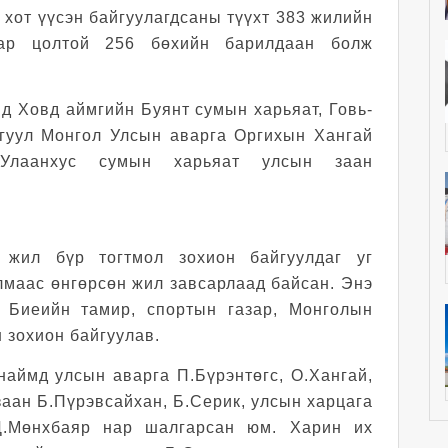
хот үүсэн байгуулагдсаны түүхт 383 жилийн
дар цолтой 256 бөхийн барилдаан болж
д Ховд аймгийн Буянт сумын харьяат, Говь-
гуул Монгол Улсын аварга Оргихын Хангай
 Улаанхус сумын харьяат улсын заан
 жил бүр тогтмол зохион байгуулдаг уг
лмаас өнгөрсөн жил завсарлаад байсан. Энэ
 Биеийн тамир, спортын газар, Монголын
 зохион байгуулав.
аймд улсын аварга П.Бүрэнтөгс, О.Хангай,
заан Б.Пүрэвсайхан, Б.Серик, улсын харцага
 Ц.Мөнхбаяр нар шалгарсан юм. Харин их