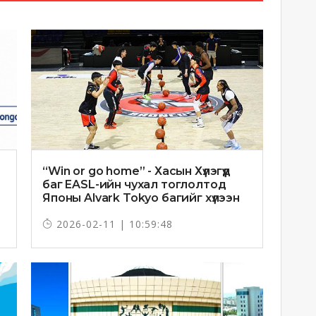
“Win or go home” - Хасын Хүлэгүүд
баг EASL-ийн чухал тоглолтод
Японы Alvark Tokyo багийг хүлээн
авна
2026-02-11 | 10:59:48