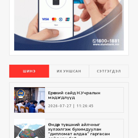
ШИНЭ
ИХ УНШСАН
СЭТГЭГДЭЛ
Ерөнхий сайд Н.Учралын
мэдэгдлүүд
2026-07-27 | 11:26:45
Өндөр түвшний айлчныг
хүлээлгэж бухимдуулан
“дипломат алдаа” гаргасан