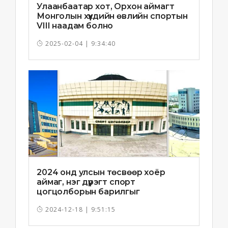
Улаанбаатар хот, Орхон аймагт
Монголын хүүхдийн өвлийн спортын
VIII наадам болно
2025-02-04 | 9:34:40
2024 онд улсын төсвөөр хоёр
аймаг, нэг дүүрэгт спорт
цогцолборын барилгыг
ашиглалтад орууллаа
2024-12-18 | 9:51:15