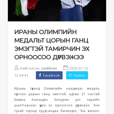
ИРАНЫ ОЛИМПИЙН
МЕДАЛЬТ ЦОРЫН ГАНЦ
ЭМЭГТЭЙ ТАМИРЧИН ЭХ
ОРНООСОО ДҮРВЭЖЭЭ
Нийтэлсэн:
Javkhlan
2020-01-13
12:59:41
Facebook
Twitter
Ираны түүхэнд Олимпийн наадмаас медаль
хүртсэн цорын ганц эмэгтэй, өдгөө 21 настай
Кимиа Ализадех Зенурин улс төрийн
шалтгаанаас үүдэн эх орноосоо дүрвэжээ. Энэ
тухай тэрээр хуудсандаа бичихдээ, “Би жилээс