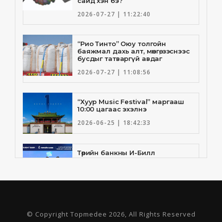
сайд хэн бэ?
2026-07-27 | 11:22:40
“Рио Тинто” Оюу толгойн
баяжмал дахь алт, мөнгө, зэснээс
бусдыг татваргүй авдаг
2026-07-27 | 11:08:56
“Хуур Music Festival” маргааш
10:00 цагаас эхэлнэ
2026-06-25 | 18:42:33
Төрийн банкны И-Билл
үйлчилгээнд Голомт банк
нэгдлээ
2026-06-25 | 9:33:55
Төрийн банк, Санхүү Эдийн
© Copyright Topmedee 2026, All Rights Reserved
Засгийн Их Сургууль хамтын