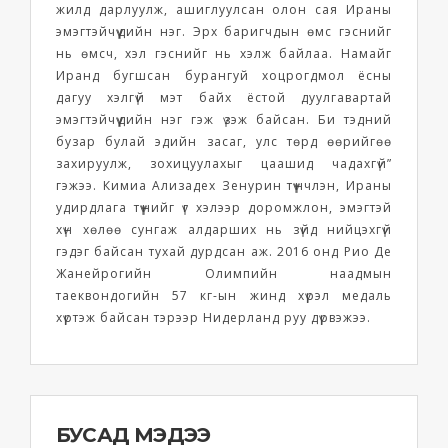
жилд дарлуулж, ашиглуулсан олон сая Ираны
эмэгтэйчүүдийн нэг. Эрх баригчдын өмс гэснийг
нь өмсч, хэл гэснийг нь хэлж байлаа. Намайг
Иранд бугшсан бурангуй хоцрогдмол ёсны
дагуу хэлгүй мэт байх ёстой дуулгавартай
эмэгтэйчүүдийн нэг гэж үзэж байсан. Би тэдний
бузар булай эдийн засаг, улс төрд өөрийгөө
захируулж, зохицуулахыг цаашид чадахгүй”
гэжээ. Кимиа Ализадех Зенурин түүнчлэн, Ираны
удирдлага түүнийг үг хэлээр доромжлон, эмэгтэй
хүн хөлөө сунгаж алдарших нь зүйд нийцэхгүй
гэдэг байсан тухай дурдсан аж. 2016 онд Рио Де
Жанейрогийн Олимпийн наадмын
таеквондогийн 57 кг-ын жинд хүрэл медаль
хүртэж байсан тэрээр Нидерланд руу дүрвэжээ.
БУСАД МЭДЭЭ